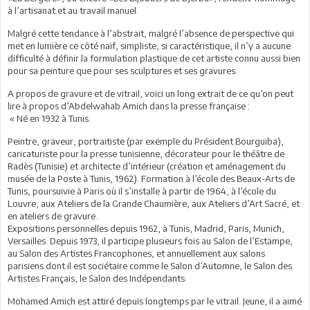
à l’artisanat et au travail manuel.
Malgré cette tendance à l’abstrait, malgré l’absence de perspective qui
met en lumière ce côté naïf, simpliste, si caractéristique, il n’y a aucune
difficulté à définir la formulation plastique de cet artiste connu aussi bien
pour sa peinture que pour ses sculptures et ses gravures.
A propos de gravure et de vitrail, voici un long extrait de ce qu’on peut
lire à propos d’Abdelwahab Amich dans la presse française :
« Né en 1932 à Tunis.
Peintre, graveur, portraitiste (par exemple du Président Bourguiba),
caricaturiste pour la presse tunisienne, décorateur pour le théâtre de
Radès (Tunisie) et architecte d’intérieur (création et aménagement du
musée de la Poste à Tunis, 1962). Formation à l’école des Beaux-Arts de
Tunis, poursuivie à Paris où il s’installe à partir de 1964, à l’école du
Louvre, aux Ateliers de la Grande Chaumière, aux Ateliers d’Art Sacré, et
en ateliers de gravure.
Expositions personnelles depuis 1962, à Tunis, Madrid, Paris, Munich,
Versailles. Depuis 1973, il participe plusieurs fois au Salon de l’Estampe,
au Salon des Artistes Francophones, et annuellement aux salons
parisiens dont il est sociétaire comme le Salon d’Automne, le Salon des
Artistes Français, le Salon des Indépendants.
Mohamed Amich est attiré depuis longtemps par le vitrail. Jeune, il a aimé