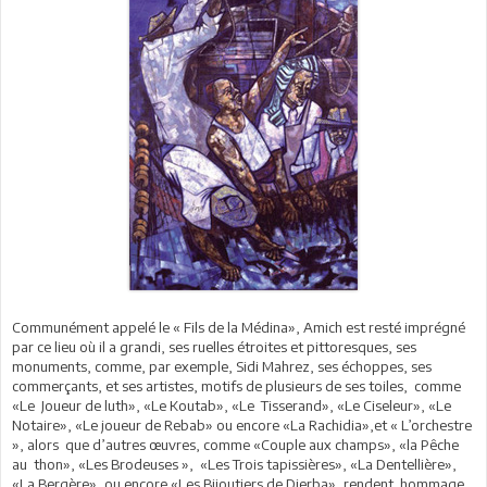
Communément appelé le « Fils de la Médina», Amich est resté imprégné
par ce lieu où il a grandi, ses ruelles étroites et pittoresques, ses
monuments, comme, par exemple, Sidi Mahrez, ses échoppes, ses
commerçants, et ses artistes, motifs de plusieurs de ses toiles, comme
«Le Joueur de luth», «Le Koutab», «Le Tisserand», «Le Ciseleur», «Le
Notaire», «Le joueur de Rebab» ou encore «La Rachidia»,et « L’orchestre
», alors que d’autres œuvres, comme «Couple aux champs», «la Pêche
au thon», «Les Brodeuses », «Les Trois tapissières», «La Dentellière»,
«La Bergère», ou encore «Les Bijoutiers de Djerba», rendent hommage