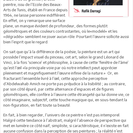
peintre, issu de l’Ecole des Beaux-
Arts de Tunis, établi en France depuis
1964, ne laisse personne indifférent.
En effet, on y remarque une surface
plane, un manque évident de profondeur, des formes plutôt
géométriques et des couleurs contrastantes, où le«modelé» et les
«dégradés» semblent ne jouer aucun rôle. Pourtant l’œuvre sollicite aussi
bien l’esprit que le regard.
On sait que qu’à la différence de la poésie, la peinture est un art qui
possède l’impact visuel du pinceau, cet art, selon le grand Léonard de
Vinci, à la fois ‘science’ et philosophie, à cause de cette ‘fenêtre de l‘âme’
qu’est l’œil «la principale voie par où notre intellect peut apprécier
pleinement et magnifiquement l’œuvre infinie de la nature.» Or, en
fracturant l’ensemble livré à l’œil, cette approche perceptive
d’Abdelwahab Amich ne porte pas préjudice à la lisibilité ; au contraire,
par son côté épuré, par cette alternance d’espaces et de figures
géométriques, elle confère à l’œuvre cette étrangeté qui lui donne vie, ce
côté imaginaire, subjectif, cette touche magique qui, en sous-tendant la
non-figuration, en fait toute sa beauté.
En fait, à bien regarder, l’univers de ce peintre n’est pas intemporel.
Malgré cette tendance à l’abstrait, malgré l’absence de perspective qui
met en lumière ce côté naïf, simpliste, si caractéristique, il n’existe en fait
aucune confusion dans la perception de ses peintures ; la réalité n’est