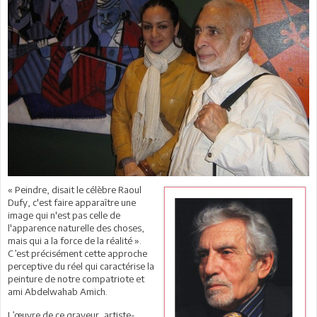
« Peindre, disait le célèbre Raoul
Dufy, c'est faire apparaître une
image qui n'est pas celle de
l'apparence naturelle des choses,
mais qui a la force de la réalité ».
C’est précisément cette approche
perceptive du réel qui caractérise la
peinture de notre compatriote et
ami Abdelwahab Amich.
L’œuvre de ce graveur, artiste-