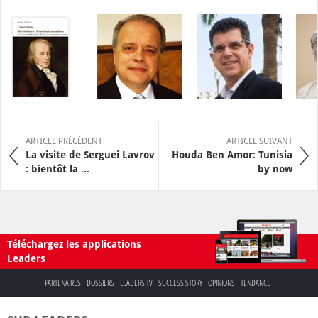
ARTICLE PRÉCÉDENT
ARTICLE SUIVANT
La visite de Serguei Lavrov
Houda Ben Amor: Tunisia
: bientôt la ...
by now
Téléchargez les applications
Leaders
PARTENAIRES
DOSSIERS
LEADERS TV
SUCCESS STORY
OPINIONS
TENDANCE