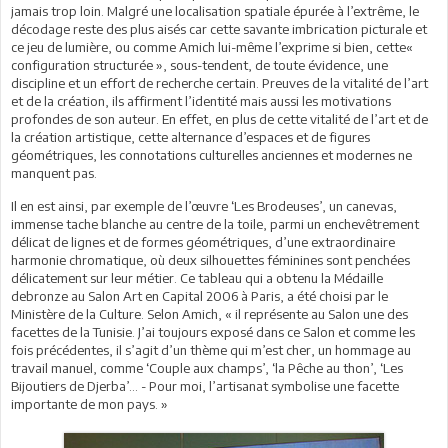
jamais trop loin. Malgré une localisation spatiale épurée à l’extrême, le
décodage reste des plus aisés car cette savante imbrication picturale et
ce jeu de lumière, ou comme Amich lui-même l’exprime si bien, cette«
configuration structurée », sous-tendent, de toute évidence, une
discipline et un effort de recherche certain. Preuves de la vitalité de l’art
et de la création, ils affirment l’identité mais aussi les motivations
profondes de son auteur. En effet, en plus de cette vitalité de l’art et de
la création artistique, cette alternance d’espaces et de figures
géométriques, les connotations culturelles anciennes et modernes ne
manquent pas.
Il en est ainsi, par exemple de l’œuvre ‘Les Brodeuses’, un canevas,
immense tache blanche au centre de la toile, parmi un enchevêtrement
délicat de lignes et de formes géométriques, d’une extraordinaire
harmonie chromatique, où deux silhouettes féminines sont penchées
délicatement sur leur métier. Ce tableau qui a obtenu la Médaille
debronze au Salon Art en Capital 2006 à Paris, a été choisi par le
Ministère de la Culture. Selon Amich, « il représente au Salon une des
facettes de la Tunisie. J’ai toujours exposé dans ce Salon et comme les
fois précédentes, il s’agit d’un thème qui m’est cher, un hommage au
travail manuel, comme ‘Couple aux champs’, ‘la Pêche au thon’, ‘Les
Bijoutiers de Djerba’… - Pour moi, l’artisanat symbolise une facette
importante de mon pays. »