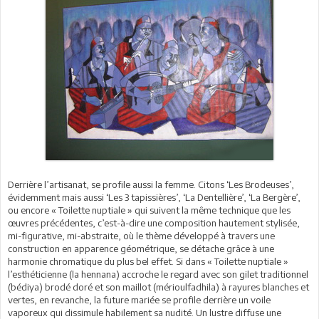
Derrière l’artisanat, se profile aussi la femme. Citons ‘Les Brodeuses’,
évidemment mais aussi ‘Les 3 tapissières’, ‘La Dentellière’, ‘La Bergère’,
ou encore « Toilette nuptiale » qui suivent la même technique que les
œuvres précédentes, c’est-à-dire une composition hautement stylisée,
mi-figurative, mi-abstraite, où le thème développé à travers une
construction en apparence géométrique, se détache grâce à une
harmonie chromatique du plus bel effet. Si dans « Toilette nuptiale »
l’esthéticienne (la hennana) accroche le regard avec son gilet traditionnel
(bédiya) brodé doré et son maillot (mérioulfadhila) à rayures blanches et
vertes, en revanche, la future mariée se profile derrière un voile
vaporeux qui dissimule habilement sa nudité. Un lustre diffuse une