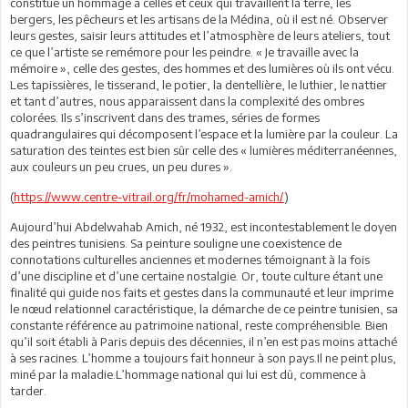
constitue un hommage à celles et ceux qui travaillent la terre, les
bergers, les pêcheurs et les artisans de la Médina, où il est né. Observer
leurs gestes, saisir leurs attitudes et l’atmosphère de leurs ateliers, tout
ce que l’artiste se remémore pour les peindre. « Je travaille avec la
mémoire », celle des gestes, des hommes et des lumières où ils ont vécu.
Les tapissières, le tisserand, le potier, la dentellière, le luthier, le nattier
et tant d’autres, nous apparaissent dans la complexité des ombres
colorées. Ils s’inscrivent dans des trames, séries de formes
quadrangulaires qui décomposent l’espace et la lumière par la couleur. La
saturation des teintes est bien sûr celle des « lumières méditerranéennes,
aux couleurs un peu crues, un peu dures ».
(
https://www.centre-vitrail.org/fr/mohamed-amich/
)
Aujourd’hui Abdelwahab Amich, né 1932, est incontestablement le doyen
des peintres tunisiens. Sa peinture souligne une coexistence de
connotations culturelles anciennes et modernes témoignant à la fois
d’une discipline et d’une certaine nostalgie. Or, toute culture étant une
finalité qui guide nos faits et gestes dans la communauté et leur imprime
le nœud relationnel caractéristique, la démarche de ce peintre tunisien, sa
constante référence au patrimoine national, reste compréhensible. Bien
qu’il soit établi à Paris depuis des décennies, il n’en est pas moins attaché
à ses racines. L’homme a toujours fait honneur à son pays.Il ne peint plus,
miné par la maladie.L’hommage national qui lui est dû, commence à
tarder.