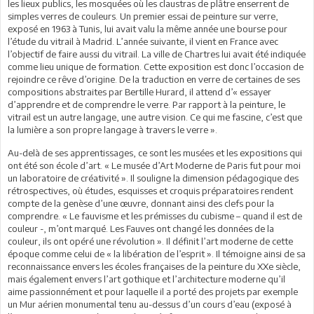
les lieux publics, les mosquées où les claustras de plâtre enserrent de
simples verres de couleurs. Un premier essai de peinture sur verre,
exposé en 1963 à Tunis, lui avait valu la même année une bourse pour
l’étude du vitrail à Madrid. L’année suivante, il vient en France avec
l’objectif de faire aussi du vitrail. La ville de Chartres lui avait été indiquée
comme lieu unique de formation. Cette exposition est donc l’occasion de
rejoindre ce rêve d’origine. De la traduction en verre de certaines de ses
compositions abstraites par Bertille Hurard, il attend d’« essayer
d’apprendre et de comprendre le verre. Par rapport à la peinture, le
vitrail est un autre langage, une autre vision. Ce qui me fascine, c’est que
la lumière a son propre langage à travers le verre ».
Au-delà de ses apprentissages, ce sont les musées et les expositions qui
ont été son école d’art. « Le musée d’Art Moderne de Paris fut pour moi
un laboratoire de créativité ». Il souligne la dimension pédagogique des
rétrospectives, où études, esquisses et croquis préparatoires rendent
compte de la genèse d’une œuvre, donnant ainsi des clefs pour la
comprendre. « Le fauvisme et les prémisses du cubisme – quand il est de
couleur -, m’ont marqué. Les Fauves ont changé les données de la
couleur, ils ont opéré une révolution ». Il définit l’art moderne de cette
époque comme celui de « la libération de l’esprit ». Il témoigne ainsi de sa
reconnaissance envers les écoles françaises de la peinture du XXe siècle,
mais également envers l’art gothique et l’architecture moderne qu’il
aime passionnément et pour laquelle il a porté des projets par exemple
un Mur aérien monumental tenu au-dessus d’un cours d’eau (exposé à