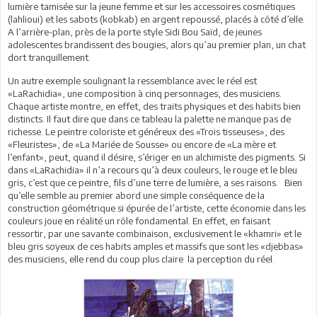
lumière tamisée sur la jeune femme et sur les accessoires cosmétiques
(lahlioui) et les sabots (kobkab) en argent repoussé, placés à côté d’elle.
A l’arrière-plan, près de la porte style Sidi Bou Saïd, de jeunes
adolescentes brandissent des bougies, alors qu’au premier plan, un chat
dort tranquillement.
Un autre exemple soulignant la ressemblance avec le réel est
«LaRachidia», une composition à cinq personnages, des musiciens.
Chaque artiste montre, en effet, des traits physiques et des habits bien
distincts. Il faut dire que dans ce tableau la palette ne manque pas de
richesse. Le peintre coloriste et généreux des «Trois tisseuses», des
«Fleuristes», de «La Mariée de Sousse» ou encore de «La mère et
l’enfant», peut, quand il désire, s’ériger en un alchimiste des pigments. Si
dans «LaRachidia» il n’a recours qu’à deux couleurs, le rouge et le bleu
gris, c’est que ce peintre, fils d’une terre de lumière, a ses raisons. Bien
qu’elle semble au premier abord une simple conséquence de la
construction géométrique si épurée de l’artiste, cette économie dans les
couleurs joue en réalité un rôle fondamental. En effet, en faisant
ressortir, par une savante combinaison, exclusivement le «khamri» et le
bleu gris soyeux de ces habits amples et massifs que sont les «djebbas»
des musiciens, elle rend du coup plus claire la perception du réel.