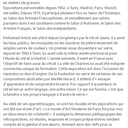
en ateliers de gravure.
Expositions personnelles depuis 1962, à Tunis, Madrid, Paris, Munich,
Versailles. Depuis 1973, il participe plusieurs fois au Salon de l’Estampe,
au Salon des Artistes Francophones, et annuellement aux salons
parisiens dont il est sociétaire comme le Salon d’Automne, le Salon des
Artistes Français, le Salon des Indépendants.
Mohamed Amich est attiré depuis longtemps par le vitrail. Jeune, il a aimé
les lieux publics, les mosquées où les claustras de plâtre enserrent de
simples verres de couleurs. Un premier essai de peinture sur verre,
exposé en 1963 à Tunis, lui avait valu la même année une bourse pour
l’étude du vitrail à Madrid. L’année suivante, il vient en France avec
l’objectif de faire aussi du vitrail. La ville de Chartres lui avait été indiquée
comme lieu unique de formation. Cette exposition est donc l’occasion de
rejoindre ce rêve d’origine. De la traduction en verre de certaines de ses
compositions abstraites par Bertille Hurard, il attend d’« essayer
d’apprendre et de comprendre le verre. Par rapport à la peinture, le
vitrail est un autre langage, une autre vision. Ce qui me fascine, c’est que
la lumière a son propre langage à travers le verre ».
Au-delà de ses apprentissages, ce sont les musées et les expositions qui
ont été son école d’art. « Le musée d’Art Moderne de Paris fut pour moi
un laboratoire de créativité ». Il souligne la dimension pédagogique des
rétrospectives, où études, esquisses et croquis préparatoires rendent
compte de la genèse d’une œuvre, donnant ainsi des clefs pour la