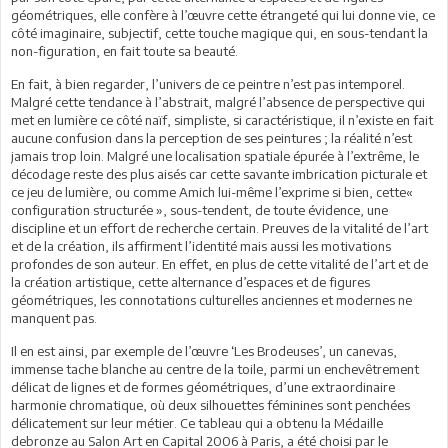
géométriques, elle confère à l’œuvre cette étrangeté qui lui donne vie, ce
côté imaginaire, subjectif, cette touche magique qui, en sous-tendant la
non-figuration, en fait toute sa beauté.
En fait, à bien regarder, l’univers de ce peintre n’est pas intemporel.
Malgré cette tendance à l’abstrait, malgré l’absence de perspective qui
met en lumière ce côté naïf, simpliste, si caractéristique, il n’existe en fait
aucune confusion dans la perception de ses peintures ; la réalité n’est
jamais trop loin. Malgré une localisation spatiale épurée à l’extrême, le
décodage reste des plus aisés car cette savante imbrication picturale et
ce jeu de lumière, ou comme Amich lui-même l’exprime si bien, cette«
configuration structurée », sous-tendent, de toute évidence, une
discipline et un effort de recherche certain. Preuves de la vitalité de l’art
et de la création, ils affirment l’identité mais aussi les motivations
profondes de son auteur. En effet, en plus de cette vitalité de l’art et de
la création artistique, cette alternance d’espaces et de figures
géométriques, les connotations culturelles anciennes et modernes ne
manquent pas.
Il en est ainsi, par exemple de l’œuvre ‘Les Brodeuses’, un canevas,
immense tache blanche au centre de la toile, parmi un enchevêtrement
délicat de lignes et de formes géométriques, d’une extraordinaire
harmonie chromatique, où deux silhouettes féminines sont penchées
délicatement sur leur métier. Ce tableau qui a obtenu la Médaille
debronze au Salon Art en Capital 2006 à Paris, a été choisi par le