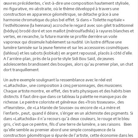
œuvres précédentes, c’est-à-dire une composition hautement stylisée,
mi-figurative, mi-abstraite, où le thème développé à travers une
construction en apparence géométrique, se détache grâce à une
harmonie chromatique du plus bel effet. Si dans « Toilette nuptiale »
l’esthéticienne (la hennana) accroche le regard avec son gilet traditionnel
(bédiya) brodé doré et son maillot (mérioulfadhila) à rayures blanches et
vertes, en revanche, la future mariée se profile derrière un voile
vaporeux qui dissimule habilement sa nudité. Un lustre diffuse une
lumière tamisée sur la jeune femme et sur les accessoires cosmétiques
(lahlioui) et les sabots (kobkab) en argent repoussé, placés à côté d’elle.
A l’arrière-plan, près de la porte style Sidi Bou Saïd, de jeunes
adolescentes brandissent des bougies, alors qu’au premier plan, un chat
dort tranquillement.
Un autre exemple soulignant la ressemblance avec le réel est
«LaRachidia», une composition à cinq personnages, des musiciens.
Chaque artiste montre, en effet, des traits physiques et des habits bien
distincts. Il faut dire que dans ce tableau la palette ne manque pas de
richesse. Le peintre coloriste et généreux des «Trois tisseuses», des
«Fleuristes», de «La Mariée de Sousse» ou encore de «La mère et
l’enfant», peut, quand il désire, s’ériger en un alchimiste des pigments. Si
dans «LaRachidia» il n’a recours qu’à deux couleurs, le rouge et le bleu
gris, c’est que ce peintre, fils d’une terre de lumière, a ses raisons. Bien
qu’elle semble au premier abord une simple conséquence de la
construction géométrique si épurée de l’artiste, cette économie dans les