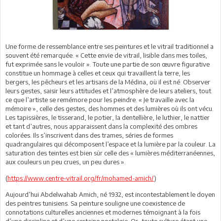
Une forme de ressemblance entre ses peintures et le vitrail traditionnel a
souvent été remarquée. « Cette envie de vitrail, lisible dans mes toiles,
fut exprimée sans le vouloir ». Toute une partie de son œuvre figurative
constitue un hommage à celles et ceux qui travaillent la terre, les
bergers, les pêcheurs et les artisans de la Médina, où il est né. Observer
leurs gestes, saisir leurs attitudes et l’atmosphère de leurs ateliers, tout
ce que l’artiste se remémore pour les peindre. « Je travaille avec la
mémoire », celle des gestes, des hommes et des lumières où ils ont vécu.
Les tapissières, le tisserand, le potier, la dentellière, le luthier, le nattier
et tant d’autres, nous apparaissent dans la complexité des ombres
colorées. Ils s’inscrivent dans des trames, séries de formes
quadrangulaires qui décomposent l’espace et la lumière par la couleur. La
saturation des teintes est bien sûr celle des « lumières méditerranéennes,
aux couleurs un peu crues, un peu dures ».
(
https://www.centre-vitrail.org/fr/mohamed-amich/
)
Aujourd’hui Abdelwahab Amich, né 1932, est incontestablement le doyen
des peintres tunisiens. Sa peinture souligne une coexistence de
connotations culturelles anciennes et modernes témoignant à la fois
d’une discipline et d’une certaine nostalgie. Or, toute culture étant une