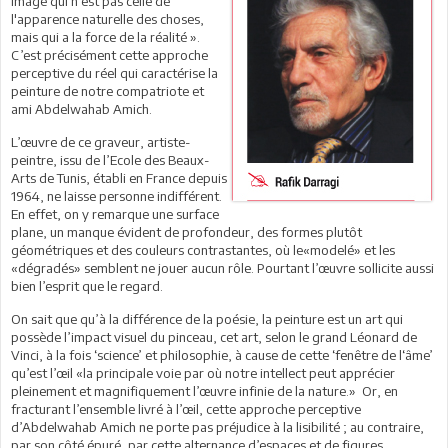
image qui n'est pas celle de
l'apparence naturelle des choses,
mais qui a la force de la réalité ».
C’est précisément cette approche
perceptive du réel qui caractérise la
peinture de notre compatriote et
ami Abdelwahab Amich.
L’œuvre de ce graveur, artiste-
peintre, issu de l’Ecole des Beaux-
Arts de Tunis, établi en France depuis
1964, ne laisse personne indifférent.
En effet, on y remarque une surface
plane, un manque évident de profondeur, des formes plutôt
géométriques et des couleurs contrastantes, où le«modelé» et les
«dégradés» semblent ne jouer aucun rôle. Pourtant l’œuvre sollicite aussi
bien l’esprit que le regard.
On sait que qu’à la différence de la poésie, la peinture est un art qui
possède l’impact visuel du pinceau, cet art, selon le grand Léonard de
Vinci, à la fois ‘science’ et philosophie, à cause de cette ‘fenêtre de l‘âme’
qu’est l’œil «la principale voie par où notre intellect peut apprécier
pleinement et magnifiquement l’œuvre infinie de la nature.» Or, en
fracturant l’ensemble livré à l’œil, cette approche perceptive
d’Abdelwahab Amich ne porte pas préjudice à la lisibilité ; au contraire,
par son côté épuré, par cette alternance d’espaces et de figures