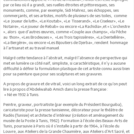
par ce lieu où il a grandi, ses ruelles étroites et pittoresques, ses
monuments, comme, par exemple, Sidi Mahrez, ses échoppes, ses
commerçants, et ses artistes, motifs de plusieurs de ses toiles, comme
«Le Joueur de luth», «Le Koutab», «Le Tisserand», «Le Ciseleur», «Le
Notaire», «Le joueur de Rebab» ou encore «La Rachidia»,et « L’orchestre
», alors que d’autres œuvres, comme «Couple aux champs», «la Pêche
au thon», «Les Brodeuses », «Les Trois tapissières», «La Dentellière»,
«La Bergère», ou encore «Les Bijoutiers de Djerba», rendent hommage
à l’artisanat et au travail manuel.
Malgré cette tendance à l’abstrait, malgré l’absence de perspective qui
met en lumière ce côté naïf, simpliste, si caractéristique, il n’y a aucune
difficulté à définir la formulation plastique de cet artiste connu aussi bien
pour sa peinture que pour ses sculptures et ses gravures.
A propos de gravure et de vitrail, voici un long extrait de ce qu’on peut
lire à propos d’Abdelwahab Amich dans la presse française :
« Né en 1932 à Tunis.
Peintre, graveur, portraitiste (par exemple du Président Bourguiba),
caricaturiste pour la presse tunisienne, décorateur pour le théâtre de
Radès (Tunisie) et architecte d’intérieur (création et aménagement du
musée de la Poste à Tunis, 1962). Formation à l’école des Beaux-Arts de
Tunis, poursuivie à Paris où il s’installe à partir de 1964, à l’école du
Louvre, aux Ateliers de la Grande Chaumière, aux Ateliers d’Art Sacré, et