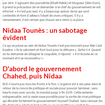
par dire. S’agissant des journaliste (Khalil Rekik) et blogueur (Slim Dziri),
il prend la précaution de se demander si le chef du gouvernement en est
informé. « Il n’est pas seul, il y a beaucoup autour de lui qui sont
contestés et font d’ailleurs l’objet de vives critiques. S’il y a
remaniement, il est certain que chacun sera remis à sa place.
Nidaa Tounès : un sabotage
évident
Ce qui se passe au sein de Nidaa Tounès n’est pas innocent pour Béji Caïd
Essebsi. « Ils le sabotent et font tout pour le détruire », lâche-t-il. Quand
on lui demande de désigner le coupable, il répond : « Il m’écoute en ce
moment et il se reconnaîtra ! »
D'abord le gouvernement
Chahed, puis Nidaa
BCE n’ouvre pas tous les fronts à la fois. L’urgence est à ses yeux dans le
retour de la concorde politique et sociale pour pouvoir terminer, sans
heurts mais avec succès, le mandat jusqu’à fin 2019. Cette entente
indispensable, est la seule issue possible pour la sortie de crise politique
qui ébranle fortement le gouvernement Youssef Chahed. Sans renouer les
fils distendus, Chahed doit partir ou se soumettre au verdict de