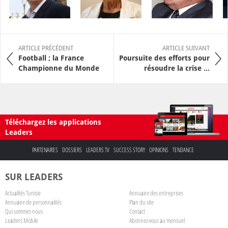
ARTICLE PRÉCÉDENT
ARTICLE SUIVANT
Football ; la France
Poursuite des efforts pour
Championne du Monde
résoudre la crise ...
Téléchargez les applications
Leaders
PARTENAIRES
DOSSIERS
LEADERS TV
SUCCESS STORY
OPINIONS
TENDANCE
SUR LEADERS
Actualités Tunisie
Annuaire des entreprises
Annuaire de personnalités
Plan du site
Qui sommes nous
Contact
Leaders Mobile
Abonnez-vous au mensuel