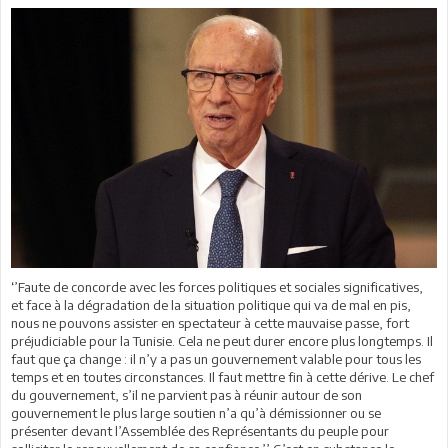
‘’Faute de concorde avec les forces politiques et sociales significatives,
et face à la dégradation de la situation politique qui va de mal en pis,
nous ne pouvons assister en spectateur à cette mauvaise passe, fort
préjudiciable pour la Tunisie. Cela ne peut durer encore plus longtemps. Il
faut que ça change : il n’y a pas un gouvernement valable pour tous les
temps et en toutes circonstances. Il faut mettre fin à cette dérive. Le chef
du gouvernement, s’il ne parvient pas à réunir autour de son
gouvernement le plus large soutien n’a qu’à démissionner ou se
présenter devant l’Assemblée des Représentants du peuple pour