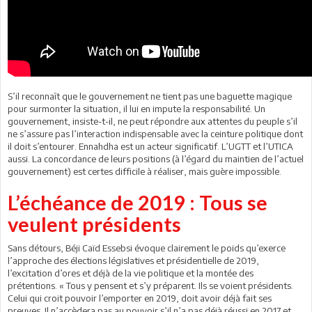
S’il reconnaît que le gouvernement ne tient pas une baguette magique
pour surmonter la situation, il lui en impute la responsabilité. Un
gouvernement, insiste-t-il, ne peut répondre aux attentes du peuple s’il
ne s’assure pas l’interaction indispensable avec la ceinture politique dont
il doit s’entourer. Ennahdha est un acteur significatif. L’UGTT et l’UTICA
aussi. La concordance de leurs positions (à l’égard du maintien de l’actuel
gouvernement) est certes difficile à réaliser, mais guère impossible.
L’échéance de 2019 : Tous se
veulent présidents
Sans détours, Béji Caïd Essebsi évoque clairement le poids qu’exerce
l’approche des élections législatives et présidentielle de 2019,
l’excitation d’ores et déjà de la vie politique et la montée des
prétentions. « Tous y pensent et s’y préparent. Ils se voient présidents.
Celui qui croit pouvoir l’emporter en 2019, doit avoir déjà fait ses
preuves. Il n’accèdera pas au pouvoir s’il n’a pas déjà réussi en 2017 et