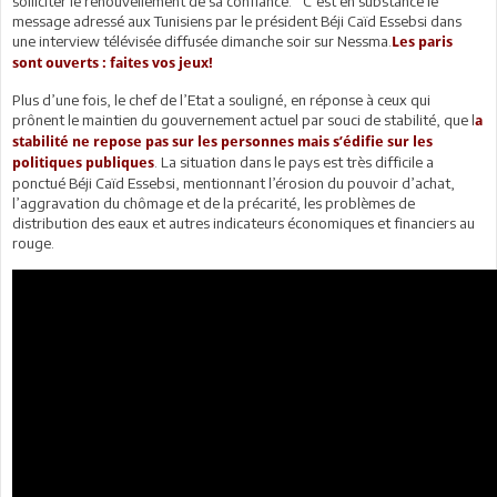
solliciter le renouvellement de sa confiance.’’ C’est en substance le
message adressé aux Tunisiens par le président Béji Caïd Essebsi dans
une interview télévisée diffusée dimanche soir sur Nessma.
Les paris
sont ouverts : faites vos jeux!
Plus d’une fois, le chef de l’Etat a souligné, en réponse à ceux qui
prônent le maintien du gouvernement actuel par souci de stabilité, que l
a
stabilité ne repose pas sur les personnes mais s’édifie sur les
. La situation dans le pays est très difficile a
politiques publiques
ponctué Béji Caïd Essebsi, mentionnant l’érosion du pouvoir d’achat,
l’aggravation du chômage et de la précarité, les problèmes de
distribution des eaux et autres indicateurs économiques et financiers au
rouge.