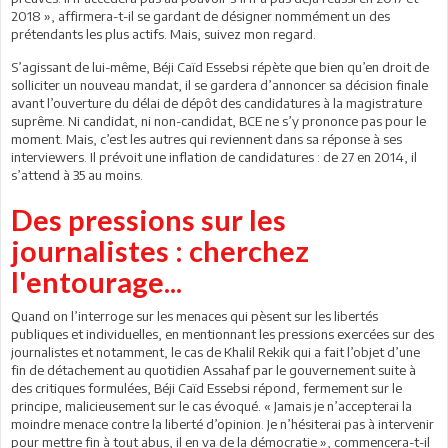
2018 », affirmera-t-il se gardant de désigner nommément un des
prétendants les plus actifs. Mais, suivez mon regard.
S’agissant de lui-même, Béji Caïd Essebsi répète que bien qu’en droit de
solliciter un nouveau mandat, il se gardera d’annoncer sa décision finale
avant l’ouverture du délai de dépôt des candidatures à la magistrature
suprême. Ni candidat, ni non-candidat, BCE ne s’y prononce pas pour le
moment. Mais, c’est les autres qui reviennent dans sa réponse à ses
interviewers. Il prévoit une inflation de candidatures : de 27 en 2014, il
s’attend à 35 au moins.
Des pressions sur les
journalistes : cherchez
l'entourage...
Quand on l’interroge sur les menaces qui pèsent sur les libertés
publiques et individuelles, en mentionnant les pressions exercées sur des
journalistes et notamment, le cas de Khalil Rekik qui a fait l’objet d’une
fin de détachement au quotidien Assahaf par le gouvernement suite à
des critiques formulées, Béji Caïd Essebsi répond, fermement sur le
principe, malicieusement sur le cas évoqué. « Jamais je n’accepterai la
moindre menace contre la liberté d’opinion. Je n’hésiterai pas à intervenir
pour mettre fin à tout abus, il en va de la démocratie », commencera-t-il