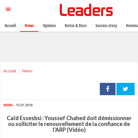
Accueil
News
Opinion
Notes & Docs
Success story
Homma
Accueil
News
NEWS
- 15.07.2018
Caïd Essesbsi : Youssef Chahed doit démissionner
ou solliciter le renouvellement de la confiance de
l’ARP (Vidéo)