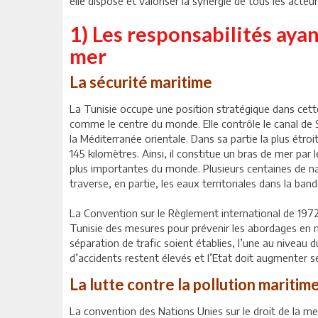
elle dispose et valoriser la synergie de tous les acte
1) Les responsabilités ayant
mer
La sécurité maritime
La Tunisie occupe une position stratégique dans cette
comme le centre du monde. Elle contrôle le canal de Si
la Méditerranée orientale. Dans sa partie la plus étroi
145 kilomètres. Ainsi, il constitue un bras de mer pa
plus importantes du monde. Plusieurs centaines de nav
traverse, en partie, les eaux territoriales dans la ban
La Convention sur le Règlement international de 197
Tunisie des mesures pour prévenir les abordages en 
séparation de trafic soient établies, l’une au niveau d
d’accidents restent élevés et l’Etat doit augmenter se
La lutte contre la pollution maritim
La convention des Nations Unies sur le droit de la