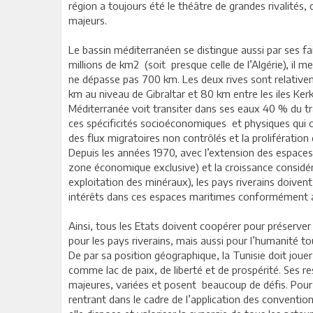
région a toujours été le théâtre de grandes rivalités
majeurs.
Le bassin méditerranéen se distingue aussi par ses fa
millions de km2 (soit presque celle de l’Algérie), il 
ne dépasse pas 700 km. Les deux rives sont relativem
km au niveau de Gibraltar et 80 km entre les iles Kerké
Méditerranée voit transiter dans ses eaux 40 % du tra
ces spécificités socioéconomiques et physiques qui c
des flux migratoires non contrôlés et la prolifération de
Depuis les années 1970, avec l’extension des espaces 
zone économique exclusive) et la croissance considér
exploitation des minéraux), les pays riverains doivent
intérêts dans ces espaces maritimes conformément aux
Ainsi, tous les Etats doivent coopérer pour préserve
pour les pays riverains, mais aussi pour l’humanité to
De par sa position géographique, la Tunisie doit joue
comme lac de paix, de liberté et de prospérité. Ses res
majeures, variées et posent beaucoup de défis. Pour 
rentrant dans le cadre de l’application des conventio