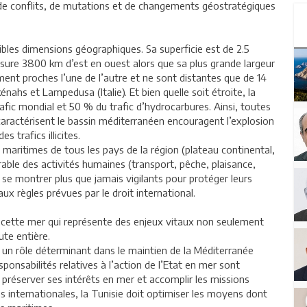
, de conflits, de mutations et de changements géostratégiques
ibles dimensions géographiques. Sa superficie est de 2.5
mesure 3800 km d’est en ouest alors que sa plus grande largeur
ent proches l’une de l’autre et ne sont distantes que de 14
nahs et Lampedusa (Italie). Et bien quelle soit étroite, la
fic mondial et 50 % du trafic d’hydrocarbures. Ainsi, toutes
aractérisent le bassin méditerranéen encouragent l’explosion
s trafics illicites.
maritimes de tous les pays de la région (plateau continental,
able des activités humaines (transport, pêche, plaisance,
 se montrer plus que jamais vigilants pour protéger leurs
 règles prévues par le droit international.
r cette mer qui représente des enjeux vitaux non seulement
ute entière.
r un rôle déterminant dans le maintien de la Méditerranée
ponsabilités relatives à l’action de l’Etat en mer sont
préserver ses intérêts en mer et accomplir les missions
ns internationales, la Tunisie doit optimiser les moyens dont