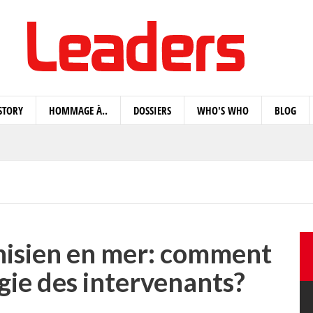
STORY
HOMMAGE À..
DOSSIERS
WHO'S WHO
BLOG
tunisien en mer: comment
rgie des intervenants?