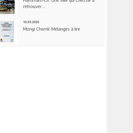
Hammam-Lif: Une ville qui cherche à
retrouver ...
10.03.2026
Mongi Chemli: Mélanges à lire