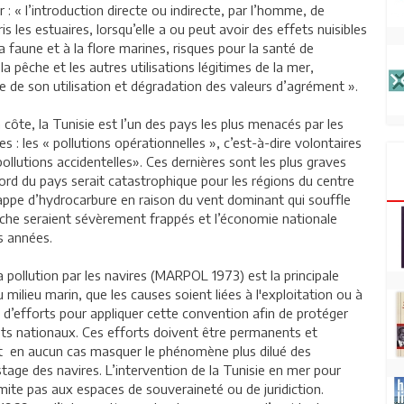
r : « l’introduction directe ou indirecte, par l’homme, de
 les estuaires, lorsqu’elle a ou peut avoir des effets nuisibles
faune et à la flore marines, risques pour la santé de
 pêche et les autres utilisations légitimes de la mer,
ue de son utilisation et dégradation des valeurs d’agrément ».
 côte, la Tunisie est l’un des pays les plus menacés par les
s : les « pollutions opérationnelles », c’est-à-dire volontaires
pollutions accidentelles». Ces dernières sont les plus graves
nord du pays serait catastrophique pour les régions du centre
a nappe d’hydrocarbure en raison du vent dominant qui souffle
êche seraient sévèrement frappés et l’économie nationale
s années.
 pollution par les navires (MARPOL 1973) est la principale
 milieu marin, que les causes soient liées à l'exploitation ou à
 d’efforts pour appliquer cette convention afin de protéger
rêts nationaux. Ces efforts doivent être permanents et
ent en aucun cas masquer le phénomène plus dilué des
stage des navires. L’intervention de la Tunisie en mer pour
limite pas aux espaces de souveraineté ou de juridiction.