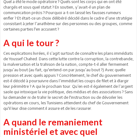
Quel a été le mode opératoire ? Quels sont les corps qui en ont été
chargés et sous quel statut ? En soutien, y’avait-il un plan de
communication précis ? Pourquoi a-t-on laissé les fausses rumeurs
enfler ? Et était-ce un choix délibéré décidé dans le cadre d’une stratégie
consistant à jeter l’anathème sur des personnes ou des groupes, comme
certaines parties l'en accusent ?
A qui le tour ?
Ces explications livrées, il s’agit surtout de connaître les plans immédiats
de Youssef Chahed. Dans cette lutte contre la corruption, la contrebande,
la malversation et la trahison de la nation, compte-t-il aller fermement
jusqu’au bout (au fait, qu'entend-on par jusqu’au bout ?) Avec quelle
pression et avec quels appuis ? Concrètement, le chef du gouvernement
est-il décidé à poursuivre dans l’immédiat les coups de filet et à élargir
leur périmètre ? A qui le prochain tour. Qu’en est-il également de l’argent
saole qui intoxique la vie politique, des médias et des associations ? Sans
lui demander ni de trahir le secret de l'instruction ou de dévoiler les
opérations en cours, les Tunisiens attendent du chef de Gouvernement
qu'il leur dise comment il assure et de les rassurer.
A quand le remaniement
ministériel et avec quel