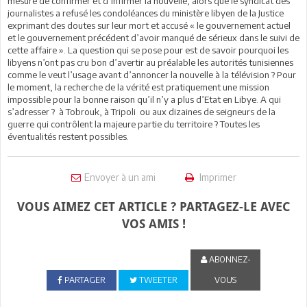
mesure de confirmer et d’infirmer la nouvelle, alors que le syndicat des
journalistes a refusé les condoléances du ministère libyen de la Justice
exprimant des doutes sur leur mort et accusé « le gouvernement actuel
et le gouvernement précédent d’avoir manqué de sérieux dans le suivi de
cette affaire ». La question qui se pose pour est de savoir pourquoi les
libyens n’ont pas cru bon d’avertir au préalable les autorités tunisiennes
comme le veut l’usage avant d’annoncer la nouvelle à la télévision ? Pour
le moment, la recherche de la vérité est pratiquement une mission
impossible pour la bonne raison qu’il n’y a plus d’Etat en Libye. A qui
s’adresser ? à Tobrouk, à Tripoli ou aux dizaines de seigneurs de la
guerre qui contrôlent la majeure partie du territoire ? Toutes les
éventualités restent possibles.
Envoyer à un ami
Imprimer
VOUS AIMEZ CET ARTICLE ? PARTAGEZ-LE AVEC
VOS AMIS !
ABONNEZ-
PARTAGER
TWEETER
VOUS