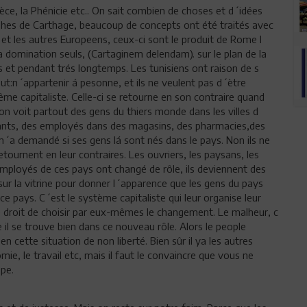
ce, la Phénicie etc.. On sait combien de choses et d´idées
phes de Carthage, beaucoup de concepts ont été traités avec
 et les autres Europeens, ceux-ci sont le produit de Rome l
la domination seuls, (Cartaginem delendam). sur le plan de la
es et pendant trés longtemps. Les tunisiens ont raison de s
tout:n´appartenir á pesonne, et ils ne veulent pas d´ètre
me capitaliste. Celle-ci se retourne en son contraire quand
 on voit partout des gens du thiers monde dans les villes d
ants, des employés dans des magasins, des pharmacies,des
 m´a demandé si ses gens lá sont nés dans le pays. Non ils ne
tournent en leur contraires. Les ouvriers, les paysans, les
mployés de ces pays ont changé de rôle, ils deviennent des
 sur la vitrine pour donner l´apparence que les gens du pays
ce pays. C´est le système capitaliste qui leur organise leur
s le droit de choisir par eux-mêmes le changement. Le malheur, c
il se trouve bien dans ce nouveau rôle. Alors le people
en cette situation de non liberté. Bien sûr il ya les autres
, le travail etc, mais il faut le convaincre que vous ne
pe.