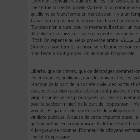
Comment convaincre aujourd’hui les Tunisiens que la
liberté tue la liberté, qu'elle s'arrête là où commence
qu'elle ne se transforme en malédiction. Il y a un te
travail, un temps pour la déconstruction et un temps 
Tunisien n’en a cure, pour le moment. Il est sur un nuag
déréalisé et se laisse glisser sur la pente savonneus
l’Etat. On repense au
(Arrivée à son terme, la chose se retourne en son con
manifeste à tout propos. On demande l'impossible.
Liberté, que de crimes, que de dérapages commet-on e
les entreprises publiques, dans les universités, les ly
réaction de la part de la société civile, des partis et d
classes et du vilain capitaliste qui sont passées de
virgule sur les pertes provoquées par ces mouvements 
pour le secteur minier) de la part de l'opposition. Il n
vox dei. Et gare à celui qui s’écarte du politiquement 
vindicte publique. A cause de cette impunité aussi, l
qu’aujourd’hui. En comparaison, le défunt Hadeth de tr
A longueur de colonne, l’honneur de citoyens est tra
liberté d’expression.