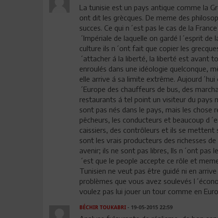
La tunisie est un pays antique comme la Grè
ont dit les grècques. De meme des philoso
succes. Ce qui n´est pas le cas de la France
´Impériale de laquelle on gardé l´esprit de 
culture ils n´ont fait que copier les grecqu
´attacher á la liberté, la liberté est avant 
enroulés dans une idéologie quelconque, mê
elle arrive á sa limite extrême. Aujourd´hui
´Europe des chauffeurs de bus, des march
restaurants á tel point un visiteur du pays
sont pas nés dans le pays, mais les chose re
pêcheurs, les conducteurs et beaucoup d´e
caissiers, des contrôleurs et ils se mettent
sont les vrais producteurs des richesses de 
avenir; ils ne sont pas libres, Ils n´ont pa
´est que le people accepte ce rôle et meme 
Tunisien ne veut pas être guidé ni en arrive 
problèmes que vous avez soulevés l´économie
voulez pas lui jouer un tour comme en Euro
BÉCHIR TOUKABRI
- 19-05-2015 22:59