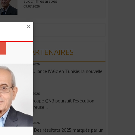
aux chiffres arabes
09.07.2026
PARTENAIRES
04.08.2026
OPPO lance l'A6c en Tunisie: la nouvelle
...
29.07.2026
Le Groupe QNB poursuit l’exécution
rigoureuse ...
29.07.2026
TSB: Des résultats 2025 marqués par un