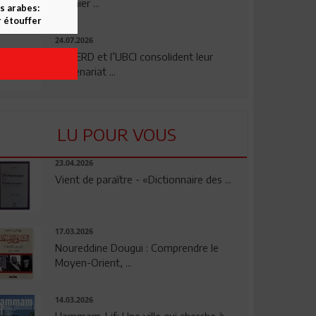
premier ...
s arabes:
 étouffer
24.07.2026
La BERD et l’UBCI consolident leur
partenariat ...
LU POUR VOUS
23.04.2026
Vient de paraître - «Dictionnaire des ...
17.03.2026
Noureddine Dougui : Comprendre le
Moyen-Orient, ...
14.03.2026