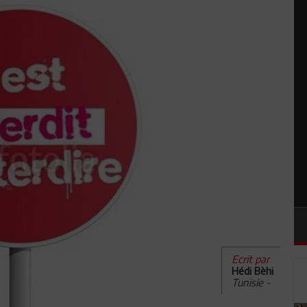
Ecrit par
Hédi Bèhi
Tunisie -