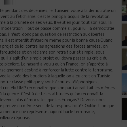
rté pendant des décennies, le Tunisien voue à la démocratie un
vent au fétichisme. c’est le principal acquis de la révolution.
me à la prunelle de ses yeux. Il veut en jouir tout son soûl, la
 modération. Tout se passe comme si, pour lui, la démocratie
 pas. Il n'est donc pas question de restriction aux libertés
ons. Il est interdit d'interdire même pour la bonne cause.Quand
projet de loi contre les agressions des forces armées, on
ffarouchées et on réclame son retrait pur et simple, sous
qu’il s’agit d’un simple projet qui devra passer au crible du
e plénière. Le hasard a voulu qu’en France, on s’apprête à
nseignement destiné à renforcer la lutte contre le terrorisme.
avec la levée des boucliers à laquelle on a eu droit en Tunisie
 notre classe politique y sont: écoutes téléphoniques,
ndu un élu UMP reconnaître que son parti aurait fait les mêmes
 la guerre. C’est à de telles attitudes qu’on reconnaît la
 devenus plus démocrates que les Français? Devons-nous
aire preuve du même sens de la responsabilité? Oublie-t-on que
 la menace que représente aujourd’hui le terrorisme,
eilleure réponse.