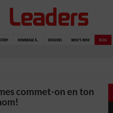
STORY
HOMMAGE À..
DOSSIERS
WHO'S WHO
BLOG
rimes commet-on en ton
nom!