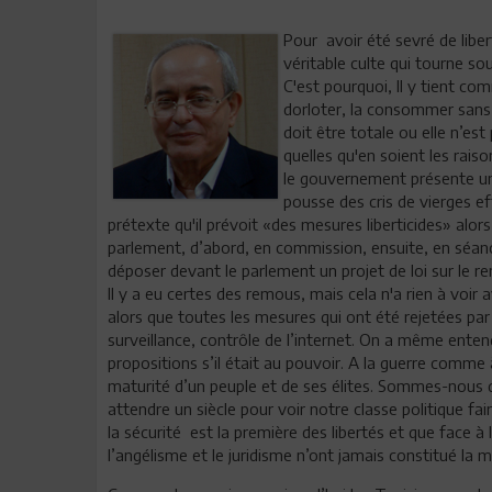
Pour avoir été sevré de libe
véritable culte qui tourne sou
C'est pourquoi, ll y tient com
dorloter, la consommer sans
doit être totale ou elle n’est
quelles qu'en soient les rais
le gouvernement présente un 
pousse des cris de vierges e
prétexte qu'il prévoit «des mesures liberticides» alors 
parlement, d’abord, en commission, ensuite, en séanc
déposer devant le parlement un projet de loi sur le re
Il y a eu certes des remous, mais cela n'a rien à voir 
alors que toutes les mesures qui ont été rejetées par
surveillance, contrôle de l’internet. On a même ente
propositions s’il était au pouvoir. A la guerre comme à
maturité d’un peuple et de ses élites. Sommes-nous
attendre un siècle pour voir notre classe politique f
la sécurité est la première des libertés et que face à
l’angélisme et le juridisme n’ont jamais constitué la m