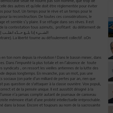
 démocratie seule ne nourrit pas son homme, que trop de
 celle des autres et qu’elle doit être réglementée pour éviter
mps pour tout. Un temps pour le rêve et un temps pour le
pour la reconstruction. De toutes ces considérations, le
e et semble s’y plaire. Il se réfugie dans ses rêves. Il est
e de la contestation tous azimuts, profitant du délitement de
 vieux proverbe arabe الشــيء إذا بلــغ حــدّه انقلــب إلى ضـــدّه
traire). La liberté tourne au défoulement collectif. oOn
n ton nom depuis la révolution ! Dans le bassin minier, dans
cées. Dans l’impunité la plus totale et en l’absence de toute
es syndicats , on ressort les vieilles antiennes de la lutte des
 mode depuis longtemps. En revanche, pas un mot, pas une
sociaux (on parle d’un milliard de pertes par an, rien que
'est pas question de s'attaquer à la classe ouvrière. Vox populi,
correct et de la pensée unique. Il est aussitôt désigné à la
a Tunisie n’a jamais compté autant de journaux de caniveau
iste mémoire était d’une probité intellectuelle irréprochable.
îné dans la boue. Encore et toujours au nom de la sacrosainte