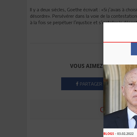
Il y a deux siècles, Goethe écrivait : «Si j’avais à choisi
désordre». Persévérer dans la voie de la contestation p
à la fois se perpétuer l’injustice et s’installer le désord
Envoyer à u
VOUS AIMEZ CET ARTICLE
PARTAGER
COMMENTE
BLOGS
- 03.02.2022