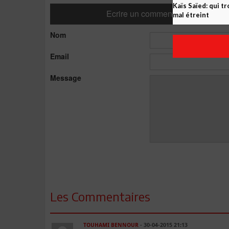
Kaïs Saïed: qui t
Ecrire un commentaire
mal étreint
Nom
Email
Message
Les Commentaires
TOUHAMI BENNOUR
- 30-04-2015 21:13