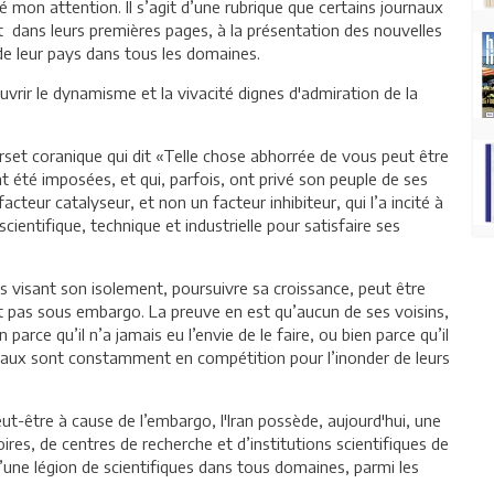
é mon attention. Il s’agit d’une rubrique que certains journaux
t dans leurs premières pages, à la présentation des nouvelles
 de leur pays dans tous les domaines.
uvrir le dynamisme et la vivacité dignes d'admiration de la
verset coranique qui dit «Telle chose abhorrée de vous peut être
 ont été imposées, et qui, parfois, ont privé son peuple de ses
teur catalyseur, et non un facteur inhibiteur, qui l’a incité à
ientifique, technique et industrielle pour satisfaire ses
ves visant son isolement, poursuivre sa croissance, peut être
tait pas sous embargo. La preuve en est qu’aucun de ses voisins,
 parce qu’il n’a jamais eu l’envie de le faire, ou bien parce qu’il
entaux sont constamment en compétition pour l’inonder de leurs
t-être à cause de l’embargo, l'Iran possède, aujourd'hui, une
res, de centres de recherche et d’institutions scientifiques de
d’une légion de scientifiques dans tous domaines, parmi les