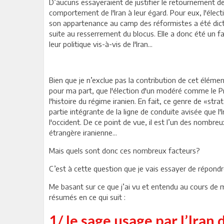
D’aucuns essayeraient de justifier le retournement d
comportement de l'Iran à leur égard. Pour eux, l'éle
son appartenance au camp des réformistes a été dicté
suite au resserrement du blocus. Elle a donc été un f
leur politique vis-à-vis de l'Iran...
Bien que je n’exclue pas la contribution de cet élémen
pour ma part, que l'élection d'un modéré comme le P
l'histoire du régime iranien. En fait, ce genre de «st
partie intégrante de la ligne de conduite avisée que l
l'occident. De ce point de vue, il est l’un des nombre
étrangère iranienne...
Mais quels sont donc ces nombreux facteurs?
C’est à cette question que je vais essayer de répondr
Me basant sur ce que j’ai vu et entendu au cours de 
résumés en ce qui suit :
1/ le sage usage par l’Iran