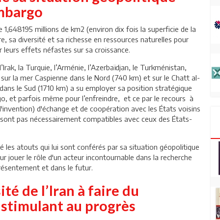
embargo
de 1,648195 millions de km2 (environ dix fois la superficie de la
re, sa diversité et sa richesse en ressources naturelles pour
er leurs effets néfastes sur sa croissance.
rak, la Turquie, l’Arménie, l’Azerbaïdjan, le Turkménistan,
 sur la mer Caspienne dans le Nord (740 km) et sur le Chatt al-
 dans le Sud (1710 km) a su employer sa position stratégique
go, et parfois même pour l’enfreindre, et ce par le recours à
l'invention) d'échange et de coopération avec les États voisins
ne sont pas nécessairement compatibles avec ceux des États-
sé les atouts qui lui sont conférés par sa situation géopolitique
our jouer le rôle d'un acteur incontournable dans la recherche
présentement et dans le futur.
té de l’Iran à faire du
 stimulant au progrès