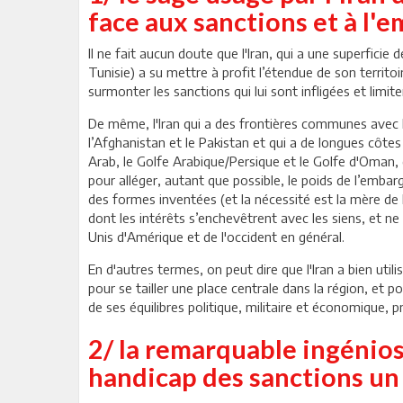
face aux sanctions et à l'
Il ne fait aucun doute que l'Iran, qui a une superficie 
Tunisie) a su mettre à profit l’étendue de son territoi
surmonter les sanctions qui lui sont infligées et limit
De même, l'Iran qui a des frontières communes avec l’I
l’Afghanistan et le Pakistan et qui a de longues côtes
Arab, le Golfe Arabique/Persique et le Golfe d'Oman,
pour alléger, autant que possible, le poids de l’embar
des formes inventées (et la nécessité est la mère de 
dont les intérêts s’enchevêtrent avec les siens, et 
Unis d'Amérique et de l'occident en général.
En d'autres termes, on peut dire que l'Iran a bien utili
pour se tailler une place centrale dans la région, et p
de ses équilibres politique, militaire et économique, 
2/ la remarquable ingéniosi
handicap des sanctions un