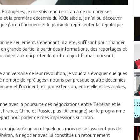
es Etrangères, je me sois rendu en Iran à de nombreuses
e et la première décennie du XXIe siècle, je n’ai pu découvrir
sque j’ai eu l’honneur et le plaisir de représenter la République
e année seulement. Cependant, il a été, suffisant pour changer
, en grande partie, à partir des informations, des reportages et
occidentaux qui prétendent être objectifs mais qui sont,
me anniversaire de leur révolution, je voudrais évoquer quelques
culé nombre de «préjugés» nourris par presque quatre décennies
ique» et l'occident, et, par extension, entre elle et les arabes,
ienne avec la poursuite des négociations entre Téhéran et le
, France, Chine et Russie, plus l'Allemagne) sur le programme
épart pour parler de mes impressions sur l'Iran.
 qui jusqu'à un an et quelques mois ne se lassaient pas de
éhéran, à négocier avec lui constitue un retournement