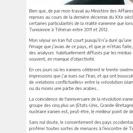
Bien que, de par mon travail au Ministère des Affair
reprises au cours de la dernière décennie du XXe siècl
certaines particularités de la réalité iranienne que lor
Tunisienne à Téhéran entre 2011 et 2012.
Mon séjour en Iran fut court puisqu’il n’a duré qu’un
l'image que j’avais de ce pays, et que je m’étais faite
des analyses habituellement diffusés par les médias 
souvent, en manque d’objectivité.
En ces jours où les iraniens célèbrent le trente-sixiè
impressions que j’ai eues sur l’Iran, et qui ont bous
de «relations conflictuelles» entre la «révolution islam
ou du moins une partie des arabes...
La coïncidence de l'anniversaire de la révolution iran
groupe des cinq plus un (Etats-Unis, Grande-Bretagne
nucléaire iranien est, peut-être, le meilleur point de d
Sans nul doute, le consentement des pays occidentaux
proférer toutes sortes de menaces à l’encontre de T