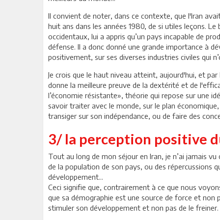
Il convient de noter, dans ce contexte, que l'Iran avai
huit ans dans les années 1980, de si utiles leçons. Le b
occidentaux, lui a appris qu’un pays incapable de pr
défense. Il a donc donné une grande importance à dével
positivement, sur ses diverses industries civiles qui n
Je crois que le haut niveau atteint, aujourd'hui, et par l
donne la meilleure preuve de la dextérité et de l'effi
l’économie résistante», théorie qui repose sur une idé
savoir traiter avec le monde, sur le plan économique
transiger sur son indépendance, ou de faire des conces
3/ la perception positive
Tout au long de mon séjour en Iran, je n’ai jamais vu
de la population de son pays, ou des répercussions q
développement...
Ceci signifie que, contrairement à ce que nous voyons
que sa démographie est une source de force et non p
stimuler son développement et non pas de le freiner.