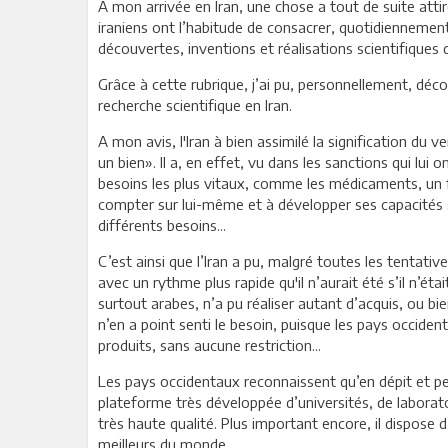
A mon arrivée en Iran, une chose a tout de suite attir
iraniens ont l’habitude de consacrer, quotidiennemen
découvertes, inventions et réalisations scientifiques
Grâce à cette rubrique, j’ai pu, personnellement, déco
recherche scientifique en Iran.
A mon avis, l'Iran à bien assimilé la signification du 
un bien». Il a, en effet, vu dans les sanctions qui lui
besoins les plus vitaux, comme les médicaments, un fac
compter sur lui-même et à développer ses capacités sc
différents besoins...
C’est ainsi que l’Iran a pu, malgré toutes les tentati
avec un rythme plus rapide qu'il n’aurait été s’il n’é
surtout arabes, n’a pu réaliser autant d’acquis, ou bien
n’en a point senti le besoin, puisque les pays occid
produits, sans aucune restriction...
Les pays occidentaux reconnaissent qu’en dépit et peu
plateforme très développée d’universités, de laboratoi
très haute qualité. Plus important encore, il dispose 
meilleurs du monde...