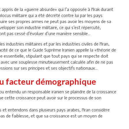
t appris de la «guerre absurde» qui l’a opposée à l'Irak durant
locus militaire qui a été décrété contre lui par les pays
oduire ses propres armes ne peut pas avoir les moyens de sa
opper son industrie militaire, ce qui s’est répercuté,
’ont pas cessé d’évoluer d’une manière sensible...
es industries militaires et par les industries civiles de l'Iran,
cacité de ce que le Guide Suprême Iranien appelle la «théorie de
e essentielle, stipulant que tout pays qui se respecte doit
, avec une souplesse minutieusement calculée afin de ne pas
sions sur ses principes et ses objectifs nationaux...
 du facteur démographique
 ou entendu un responsable iranien se plaindre de la croissance
ue cette croissance peut avoir sur le processus de son
 et entendons dans plusieurs pays arabes, l'Iran considère
as de faiblesse, et que sa croissance est un moyen de