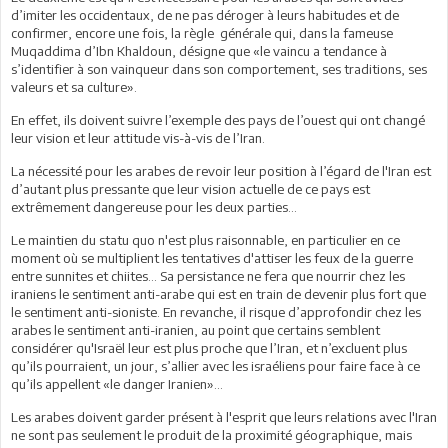
d’imiter les occidentaux, de ne pas déroger à leurs habitudes et de
confirmer, encore une fois, la règle générale qui, dans la fameuse
Muqaddima d’Ibn Khaldoun, désigne que «le vaincu a tendance à
s’identifier à son vainqueur dans son comportement, ses traditions, ses
valeurs et sa culture».
En effet, ils doivent suivre l’exemple des pays de l’ouest qui ont changé
leur vision et leur attitude vis-à-vis de l’Iran.
La nécessité pour les arabes de revoir leur position à l’égard de l'Iran est
d’autant plus pressante que leur vision actuelle de ce pays est
extrêmement dangereuse pour les deux parties...
Le maintien du statu quo n'est plus raisonnable, en particulier en ce
moment où se multiplient les tentatives d'attiser les feux de la guerre
entre sunnites et chiites... Sa persistance ne fera que nourrir chez les
iraniens le sentiment anti-arabe qui est en train de devenir plus fort que
le sentiment anti-sioniste. En revanche, il risque d’approfondir chez les
arabes le sentiment anti-iranien, au point que certains semblent
considérer qu'Israël leur est plus proche que l’Iran, et n’excluent plus
qu’ils pourraient, un jour, s’allier avec les israéliens pour faire face à ce
qu’ils appellent «le danger Iranien»...
Les arabes doivent garder présent à l'esprit que leurs relations avec l'Iran
ne sont pas seulement le produit de la proximité géographique, mais