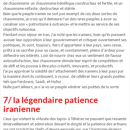
de chauvinisme: un chauvinisme bénéfique constructeur et fertile, et un
chauvinisme néfaste, destructeur et stérile...
Bien que le peuple iranien ne soit pas exempt de ces deux sortes de
chauvinisme, je crois qu’il demeure l’un des rares peuples à avoir su
canaliser son « patriotisme à outrance» et le mettre au service de ses
objectifs nationaux...
Pendant mon séjour en Iran, j'ai noté que les iraniens, bien qu'ils puissent
avouer leur opposition à leur gouvernement et critiquer ouvertement ses
politiques, ils sont, toujours, fiers d’appartenir à leur pays, sans cesse,
prêts à se sacrifier pour sa cause, et constamment, pleins d’ardeur pour
défendre ses intérêts. Loin de nourrir chez eux un sentiment de fausse
autosatisfaction, leur chauvinisme stimule leur esprit de compétition et
de défi et les pousse à être plus créatifs, innovants, et productifs.
J'ai pu apprécier la solidité de l’attachement des iraniens à leur pays par
la manière dont ils continuent, à ce jour, de célébrer leurs grands poètes
tels que Ferdowsi, Saadi, et Hafez…
Nulle part ailleurs, je n’ai vu un peuple vénérer ses poètes de la sorte.
7/ la légendaire patience
iranienne
Ceux qui visitent le «Musée des tapis» à Téhéran ne peuvent que ressentir
émerveillement et admiration devant le doigté et la patience des artisans
qui ont produit les chefs-d’œuvre exposés qui, par l’harmonie de leurs