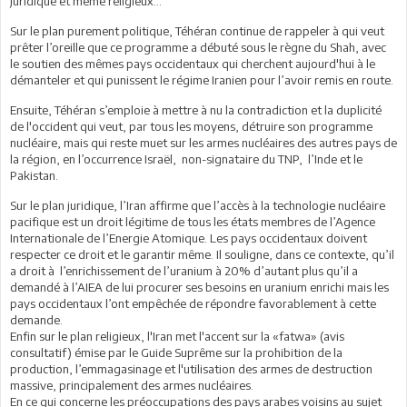
juridique et même religieux...
Sur le plan purement politique, Téhéran continue de rappeler à qui veut
prêter l’oreille que ce programme a débuté sous le règne du Shah, avec
le soutien des mêmes pays occidentaux qui cherchent aujourd'hui à le
démanteler et qui punissent le régime Iranien pour l’avoir remis en route.
Ensuite, Téhéran s’emploie à mettre à nu la contradiction et la duplicité
de l'occident qui veut, par tous les moyens, détruire son programme
nucléaire, mais qui reste muet sur les armes nucléaires des autres pays de
la région, en l’occurrence Israël, non-signataire du TNP, l’Inde et le
Pakistan.
Sur le plan juridique, l’Iran affirme que l’accès à la technologie nucléaire
pacifique est un droit légitime de tous les états membres de l’Agence
Internationale de l’Energie Atomique. Les pays occidentaux doivent
respecter ce droit et le garantir même. Il souligne, dans ce contexte, qu’il
a droit à l’enrichissement de l’uranium à 20% d’autant plus qu’il a
demandé à l’AIEA de lui procurer ses besoins en uranium enrichi mais les
pays occidentaux l’ont empêchée de répondre favorablement à cette
demande.
Enfin sur le plan religieux, l'Iran met l'accent sur la «fatwa» (avis
consultatif) émise par le Guide Suprême sur la prohibition de la
production, l’emmagasinage et l'utilisation des armes de destruction
massive, principalement des armes nucléaires.
En ce qui concerne les préoccupations des pays arabes voisins au sujet