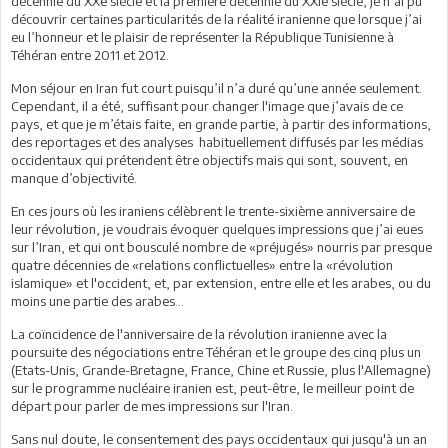
décennie du XXe siècle et la première décennie du XXIe siècle, je n’ai pu
découvrir certaines particularités de la réalité iranienne que lorsque j’ai
eu l’honneur et le plaisir de représenter la République Tunisienne à
Téhéran entre 2011 et 2012.
Mon séjour en Iran fut court puisqu’il n’a duré qu’une année seulement.
Cependant, il a été, suffisant pour changer l'image que j’avais de ce
pays, et que je m’étais faite, en grande partie, à partir des informations,
des reportages et des analyses habituellement diffusés par les médias
occidentaux qui prétendent être objectifs mais qui sont, souvent, en
manque d’objectivité.
En ces jours où les iraniens célèbrent le trente-sixième anniversaire de
leur révolution, je voudrais évoquer quelques impressions que j’ai eues
sur l’Iran, et qui ont bousculé nombre de «préjugés» nourris par presque
quatre décennies de «relations conflictuelles» entre la «révolution
islamique» et l'occident, et, par extension, entre elle et les arabes, ou du
moins une partie des arabes...
La coïncidence de l'anniversaire de la révolution iranienne avec la
poursuite des négociations entre Téhéran et le groupe des cinq plus un
(Etats-Unis, Grande-Bretagne, France, Chine et Russie, plus l'Allemagne)
sur le programme nucléaire iranien est, peut-être, le meilleur point de
départ pour parler de mes impressions sur l'Iran.
Sans nul doute, le consentement des pays occidentaux qui jusqu'à un an