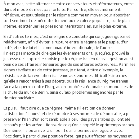
À mon avis, cette alternance entre conservateurs et réformateurs, entre
durs et modérés n’est pas fortuite. Par contre, elle est mûrement
réfléchie, et est utilisée par le régime comme un moyen pour absorber
tout sentiment de mécontentement ou de colère populaire, sur le plan
interne, et atténuer les pressions internationales, sur le plan externe.
En d’autres termes, c’est une ligne de conduite qui conjugue rigueur et
relâchement, afin d’éviter la rupture entre le régime et le peuple, d'un
coté, et entre lui et la communauté internationale, de l'autre.
Il n’est pas inepte de dire que les événements ont, jusqu’ici, prouvé la
justesse de l'approche choisie par le régime iranien dans la gestion aussi
bien de ses affaires intérieures que de ses affaires extérieures... Parmi les
signes révélateurs de cette justesse, je citerai, à titre d’exemple, la
résistance de la révolution iranienne aux énormes difficultés internes
qu’elle a rencontrées à ses débuts, puis la résilience du régime iranien
face à la guerre contre l'Iraq, aux retombées régionales et mondiales de
la chute du mur de Berlin, ainsi qu’aux problèmes engendrés par le
dossier nucléaire.
Et puis, il faut dire que ce régime, même s'il est loin de donner
satisfaction à l'ouest et de répondre à ses normes de démocratie, a pu
préserver l'Iran d'un sort semblable à celui des pays arabes qui ont été
secoués par les «révolutions» de ce qu’on a appelé le «printemps arabe».
De même, il a pu arriver à un point qui lui permet de négocier avec
l'occident, à partir d'une position forte, qui peut affecter les moyens et