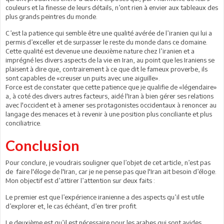
couleurs et la finesse de leurs détails, n’ont rien à envier aux tableaux des
plus grands peintres du monde.
C’est la patience qui semble être une qualité avérée de l’iranien qui lui a
permis d’exceller et de surpasser le reste du monde dans ce domaine.
Cette qualité est devenue une deuxième nature chez l’iranien et a
imprégné les divers aspects de la vie en Iran, au point que les Iraniens se
plaisent à dire que, contrairement à ce que dit le fameux proverbe, ils
sont capables de «creuser un puits avec une aiguille».
Force est de constater que cette patience que je qualifie de «légendaire»
a, à coté des divers autres facteurs, aidé l'Iran à bien gérer ses relations
avec l'occident et à amener ses protagonistes occidentaux à renoncer au
langage des menaces et à revenir à une position plus conciliante et plus
conciliatrice.
Conclusion
Pour conclure, je voudrais souligner que l’objet de cet article, n’est pas
de faire l'éloge de l'Iran, car je ne pense pas que l'Iran ait besoin d’éloge.
Mon objectif est d’attirer l’attention sur deux faits :
Le premier est que l’expérience iranienne a des aspects qu’il est utile
d’explorer et, le cas échéant, d’en tirer profit.
Le deuxième est qu’il est nécessaire pour les arabes qui sont avides