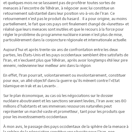
et quelques mois ne se lassaient pas de proférer toutes sortes de
menaces à l’encontre de Téhéran, à négocier avec lui constitue un
retournement substantiel dans leur position vis-à-vis de l’Iran. Ce
retournement n’est pas le produit du hasard... Il a pour origine, au moins
partiellement, le fait que ces pays ont finalement changé de «lunettes» et
réalisé que leurs menaces sont inutiles et que le recours à la force pour
régler le problème du programme nucléaire iranien n’est plus de mise,
particulièrement dans la conjoncture régionale et internationale actuelle.
Aujourd’hui et après trente-six ans de confrontation entre les deux
parties, les États-Unis et les pays occidentaux semblent être satisfaits de
l'Iran, et n’excluent plus que Téhéran, après avoir longtemps été leur pire
ennemi, redevienne leur meilleur ami dans la région.
En effet, l'Iran pourrait, volontairement ou involontairement, constituer
pour eux, un allié objectif dans la guerre qu’ils mènent contre l’«Etat
Islamique en Irak et au Levant»...
Sur le plan économique, au cas où les négociations sur le dossier
nucléaire aboutiraient et les sanctions seraient levées, l’Iran avec ses 80
millions d’habitants et ses immenses ressources naturelles peut
représenter un marché vaste et prometteur, tant pour les produits que
pour les investissements occidentaux.
À mon avis, le passage des pays occidentaux de la sphère de la menace à
la sphère de la négociation constitue une réussite pour l’Iran, non