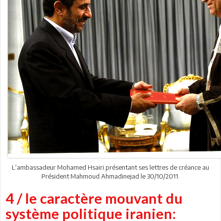
L’ambassadeur Mohamed Hsairi présentant ses lettres de créance au
Président Mahmoud Ahmadinejad le 30/10/2011.
4 / le caractère mouvant du
système politique iranien: