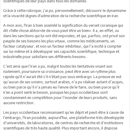
scientifiques de leur pays dans tous les domaines.
Grâce à cette rubrique, j’ai pu, personnellement, découvrir le dynamisme
et la vivacité dignes d'admiration de la recherche scientifique en Iran.
A mon avis, l'Iran à bien assimilé la signification du verset coranique qui
dit «Telle chose abhorrée de vous peut être un bien». Il a, en effet, vu
dans les sanctions qui lui ont été imposées, et qui, parfois, ont privé son
peuple de ses besoins les plus vitaux, comme les médicaments, un
facteur catalyseur, et non un facteur inhibiteur, qui l’a incité à compter
sur lui-même et à développer ses capacités scientifique, technique et
industrielle pour satisfaire ses différents besoins...
C’est ainsi que l’Iran a pu, malgré toutes les tentatives visant son
isolement, poursuivre sa croissance, peut être avec un rythme plus
rapide qu'il n’aurait été s’il n’était pas sous embargo. La preuve en est
qu’aucun de ses voisins, surtout arabes, n’a pu réaliser autant d’acquis,
ou bien parce qu’il n’a jamais eu l’envie de le faire, ou bien parce qu’il
n’en a point senti le besoin, puisque les pays occidentaux sont
constamment en compétition pour l’inonder de leurs produits, sans
aucune restriction...
Les pays occidentaux reconnaissent qu’en dépit et peut-être à cause de
l’embargo, l'Iran possède, aujourd'hui, une plateforme très développée
d’universités, de laboratoires, de centres de recherche et d’institutions
scientifiques de très haute qualité. Plus important encore, il dispose