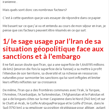
iranienne...
Mais quels sont donc ces nombreux facteurs?
C’est à cette question que je vais essayer de répondre dans ce papier.
Me basant sur ce que j’ai vu et entendu au cours de mon séjour en Iran, je
pense que ces facteurs peuvent être résumés en ce qui suit :
1/ le sage usage par l’Iran de sa
situation géopolitique face aux
sanctions et à l'embargo
Il ne fait aucun doute que l'Iran, qui a une superficie de 1,648195 millions
de km2 (environ dix fois la superficie de la Tunisie) a su mettre à profit
l’étendue de son territoire, sa diversité et sa richesse en ressources
naturelles pour surmonter les sanctions qui lui sont infligées et limiter
leurs effets néfastes sur sa croissance.
De même, l'Iran qui a des frontières communes avec l’Irak, la Turquie,
l’Arménie, l’Azerbaïdjan, le Turkménistan, l’Afghanistan et le Pakistan et
qui a de longues côtes sur la mer Caspienne dans le Nord (740 km) et sur
le Chatt al-Arab, le Golfe Arabique/Persique et le Golfe d'Oman, dans le
Sud (1710 km) a su employer sa position stratégique pour alléger, autant