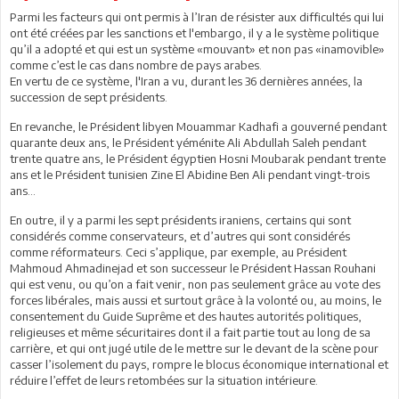
Parmi les facteurs qui ont permis à l’Iran de résister aux difficultés qui lui
ont été créées par les sanctions et l'embargo, il y a le système politique
qu’il a adopté et qui est un système «mouvant» et non pas «inamovible»
comme c’est le cas dans nombre de pays arabes.
En vertu de ce système, l'Iran a vu, durant les 36 dernières années, la
succession de sept présidents.
En revanche, le Président libyen Mouammar Kadhafi a gouverné pendant
quarante deux ans, le Président yéménite Ali Abdullah Saleh pendant
trente quatre ans, le Président égyptien Hosni Moubarak pendant trente
ans et le Président tunisien Zine El Abidine Ben Ali pendant vingt-trois
ans...
En outre, il y a parmi les sept présidents iraniens, certains qui sont
considérés comme conservateurs, et d’autres qui sont considérés
comme réformateurs. Ceci s’applique, par exemple, au Président
Mahmoud Ahmadinejad et son successeur le Président Hassan Rouhani
qui est venu, ou qu’on a fait venir, non pas seulement grâce au vote des
forces libérales, mais aussi et surtout grâce à la volonté ou, au moins, le
consentement du Guide Suprême et des hautes autorités politiques,
religieuses et même sécuritaires dont il a fait partie tout au long de sa
carrière, et qui ont jugé utile de le mettre sur le devant de la scène pour
casser l’isolement du pays, rompre le blocus économique international et
réduire l’effet de leurs retombées sur la situation intérieure.