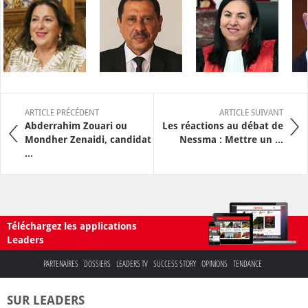
ARTICLE PRÉCÉDENT
ARTICLE SUIVANT
Abderrahim Zouari ou
Les réactions au débat de
Mondher Zenaidi, candidat
Nessma : Mettre un ...
...
Téléchargez les applications
Leaders
PARTENAIRES
DOSSIERS
LEADERS TV
SUCCESS STORY
OPINIONS
TENDANCE
SUR LEADERS