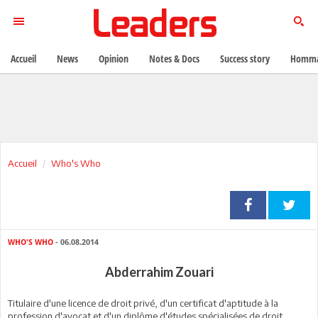
Accueil
News
Opinion
Notes & Docs
Success story
Homma
Accueil
Who's Who
WHO'S WHO
- 06.08.2014
Abderrahim Zouari
Titulaire d'une licence de droit privé, d'un certificat d'aptitude à la
profession d'avocat et d'un diplôme d'études spécialisées de droit,