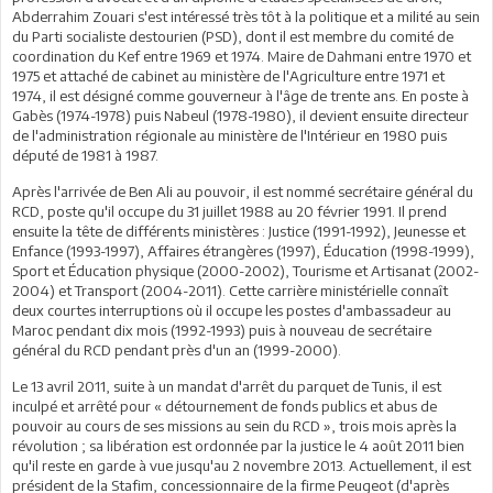
Abderrahim Zouari s'est intéressé très tôt à la politique et a milité au sein
du Parti socialiste destourien (PSD), dont il est membre du comité de
coordination du Kef entre 1969 et 1974. Maire de Dahmani entre 1970 et
1975 et attaché de cabinet au ministère de l'Agriculture entre 1971 et
1974, il est désigné comme gouverneur à l'âge de trente ans. En poste à
Gabès (1974-1978) puis Nabeul (1978-1980), il devient ensuite directeur
de l'administration régionale au ministère de l'Intérieur en 1980 puis
député de 1981 à 1987.
Après l'arrivée de Ben Ali au pouvoir, il est nommé secrétaire général du
RCD, poste qu'il occupe du 31 juillet 1988 au 20 février 1991. Il prend
ensuite la tête de différents ministères : Justice (1991-1992), Jeunesse et
Enfance (1993-1997), Affaires étrangères (1997), Éducation (1998-1999),
Sport et Éducation physique (2000-2002), Tourisme et Artisanat (2002-
2004) et Transport (2004-2011). Cette carrière ministérielle connaît
deux courtes interruptions où il occupe les postes d'ambassadeur au
Maroc pendant dix mois (1992-1993) puis à nouveau de secrétaire
général du RCD pendant près d'un an (1999-2000).
Le 13 avril 2011, suite à un mandat d'arrêt du parquet de Tunis, il est
inculpé et arrêté pour « détournement de fonds publics et abus de
pouvoir au cours de ses missions au sein du RCD », trois mois après la
révolution ; sa libération est ordonnée par la justice le 4 août 2011 bien
qu'il reste en garde à vue jusqu'au 2 novembre 2013. Actuellement, il est
président de la Stafim, concessionnaire de la firme Peugeot (d'après