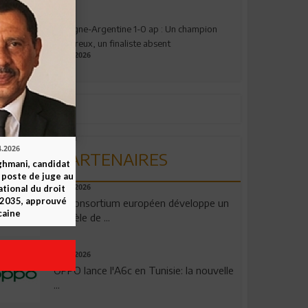
Espagne-Argentine 1-0 ap : Un champion
valeureux, un finaliste absent
19.07.2026
4.2026
PARTENAIRES
ghmani, candidat
u poste de juge au
ational du droit
06.08.2026
-2035, approuvé
Un consortium européen développe un
caine
modèle de ...
04.08.2026
OPPO lance l'A6c en Tunisie: la nouvelle
...