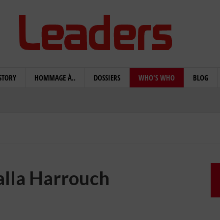
STORY
HOMMAGE À..
DOSSIERS
WHO'S WHO
BLOG
alla Harrouch