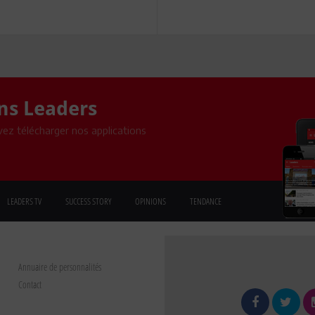
ons Leaders
ez télécharger nos applications
LEADERS TV
SUCCESS STORY
OPINIONS
TENDANCE
Annuaire de personnalités
Contact