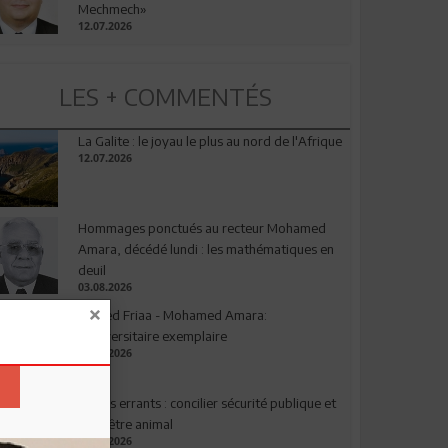
Mechmech»
12.07.2026
LES + COMMENTÉS
La Galite : le joyau le plus au nord de l'Afrique
12.07.2026
Hommages ponctués au recteur Mohamed
Amara, décédé lundi : les mathématiques en
deuil
03.08.2026
Ahmed Friaa - Mohamed Amara:
l’Universitaire exemplaire
04.08.2026
Chiens errants : concilier sécurité publique et
bien-être animal
17.07.2026