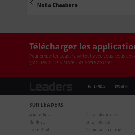
Neila Chaabane
Téléchargez les applicati
Pour emporter Leaders partout avec vous, vous pouv
gratuites sur le « store » de votre appareil.
PARTENAIRES
DOSSIERS
SUR LEADERS
Actualités Tunisie
Annuaire des entreprises
Plan du site
Qui sommes nous
Leaders Mobile
Abonnez-vous au mensuel