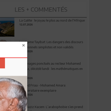
LES + COMMENTÉS
La Galite : le joyau le plus au nord de l'Afrique
12.07.2026
Le régime Tayibat: Les dangers des discours
nutritionnels simplistes et non validés
09.07.2026
Hommages ponctués au recteur Mohamed
Amara, décédé lundi : les mathématiques en
deuil
03.08.2026
Ahmed Friaa - Mohamed Amara:
l’Universitaire exemplaire
04.08.2026
Abdelaziz Kacem: L’arabophobie s’en prend