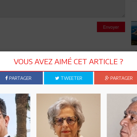
Envoyer
VOUS AVEZ AIMÉ CET ARTICLE ?
es en prison en ayant la possibilité de fuir le pays, mais ont
PARTAGER
TWEETER
PARTAGER
reusement le combat de ce jeune homme n'est pas le notre.
nt des le depart que la révolte populaire affublée du titre de
as chassé Ben Ali que je ne regrette nullement,mais l
 régime policier et prédateur de ce dernier a été
pour un agendra dans les tiroirs afin de propulser les
ain d 'expérimentation de ce modele soft par rapport à l 'Irak
ais notre position géographique est stratégique;nous servons
n et ses commanditaires comme nous avons servi de cobayes