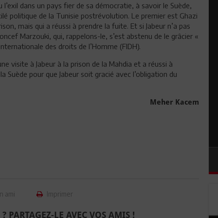
l’exil dans un pays fier de sa démocratie, à savoir le Suède,
xilé politique de la Tunisie postrévolution. Le premier est Ghazi
on, mais qui a réussi à prendre la fuite. Et si Jabeur n’a pas
oncef Marzouki, qui, rappelons-le, s’est abstenu de le grâcier «
 internationale des droits de l’Homme (FIDH).
ne visite à Jabeur à la prison de la Mahdia et a réussi à
a Suède pour que Jabeur soit gracié avec l’obligation du
Meher Kacem
n ami
Imprimer
 ? PARTAGEZ-LE AVEC VOS AMIS !