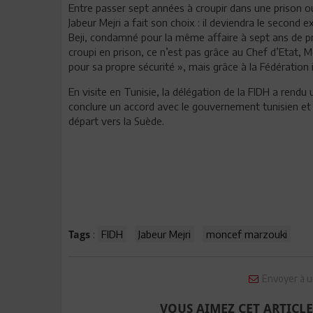
Entre passer sept années à croupir dans une prison ou 
Jabeur Mejri a fait son choix : il deviendra le second e
Beji, condamné pour la même affaire à sept ans de pris
croupi en prison, ce n’est pas grâce au Chef d’Etat, M
pour sa propre sécurité », mais grâce à la Fédération
En visite en Tunisie, la délégation de la FIDH a rendu u
conclure un accord avec le gouvernement tunisien et l
départ vers la Suède.
:
FIDH
Jabeur Mejri
moncef marzouki
Tags
Envoyer à u
VOUS AIMEZ CET ARTICLE