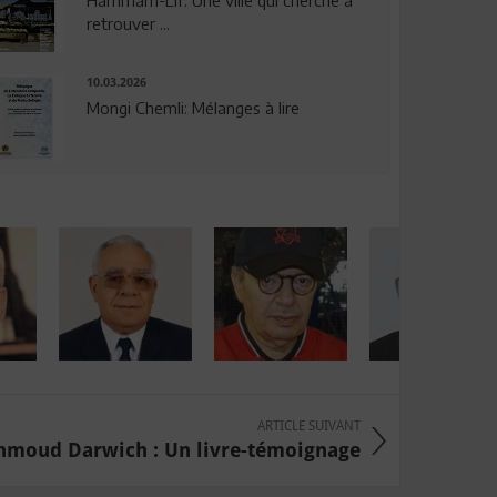
Hammam-Lif: Une ville qui cherche à
retrouver ...
10.03.2026
Mongi Chemli: Mélanges à lire
ARTICLE SUIVANT
moud Darwich : Un livre-témoignage