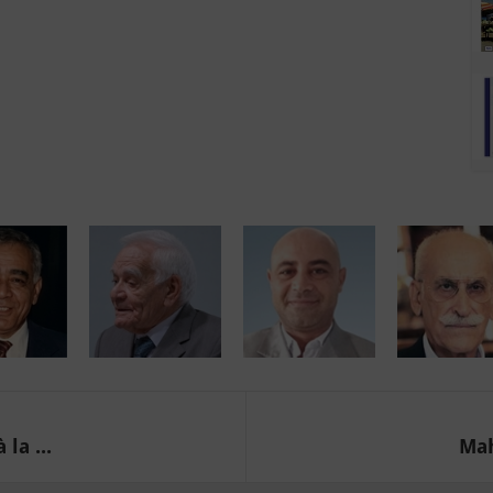
la ...
Mah