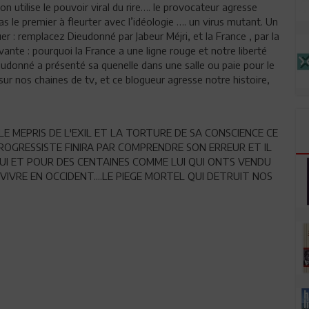
 utilise le pouvoir viral du rire…. le provocateur agresse
as le premier à fleurter avec l’idéologie …. un virus mutant. Un
er : remplacez Dieudonné par Jabeur Méjri, et la France , par la
vante : pourquoi la France a une ligne rouge et notre liberté
ieudonné a présenté sa quenelle dans une salle ou paie pour le
sur nos chaines de tv, et ce blogueur agresse notre histoire,
LE MEPRIS DE L'EXIL ET LA TORTURE DE SA CONSCIENCE CE
ROGRESSISTE FINIRA PAR COMPRENDRE SON ERREUR ET IL
 LUI ET POUR DES CENTAINES COMME LUI QUI ONTS VENDU
VIVRE EN OCCIDENT....LE PIEGE MORTEL QUI DETRUIT NOS