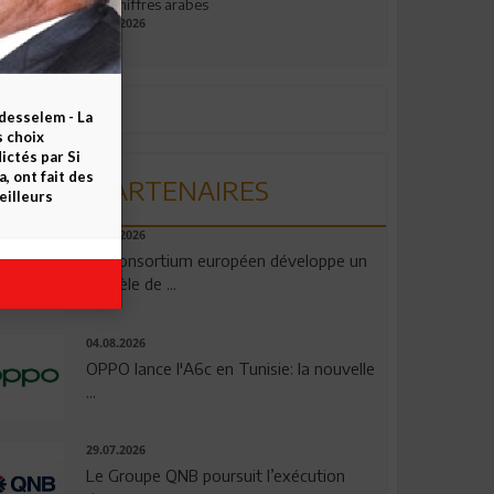
aux chiffres arabes
09.07.2026
esselem - La
s choix
ctés par Si
 ont fait des
PARTENAIRES
eilleurs
06.08.2026
Un consortium européen développe un
modèle de ...
04.08.2026
OPPO lance l'A6c en Tunisie: la nouvelle
...
29.07.2026
Le Groupe QNB poursuit l’exécution