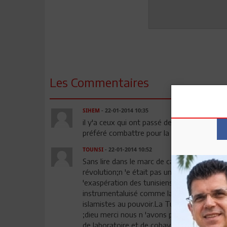
Les Commentaires
SIHEM
- 22-01-2014 10:35
il y'a ceux qui ont passé des dizaines d'anné
préféré combattre pour la liberté. malheu
TOUNSI
- 22-01-2014 10:52
Sans lire dans le marc de café;il était évide
révolution;n 'e était pas une et n 'aurait p
'exaspération des tunisiens contre contre le
instrumentaluisé comme la mort de Bouaziz;
islamistes au pouvoir.La Tunisie est un terr
;dieu merci nous n 'avons pas de pétrole m
de laboratoire et de cobayes à Mr feldma