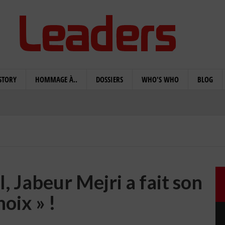
STORY
HOMMAGE À..
DOSSIERS
WHO'S WHO
BLOG
il, Jabeur Mejri a fait son
hoix » !