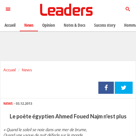
Accueil
News
Opinion
Notes & Docs
Success story
Homma
Accueil
News
NEWS
- 03.12.2013
Le poète égyptien Ahmed Foued Najm n'est plus
« Quand le soleil se noie dans une mer de brume,
Quand une vague de nuit déferle sur le monde,