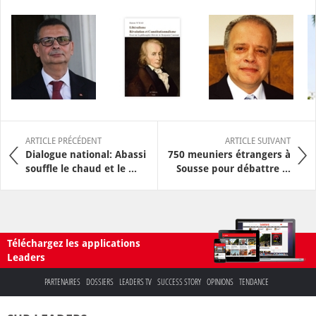
ARTICLE PRÉCÉDENT
ARTICLE SUIVANT
Dialogue national: Abassi
750 meuniers étrangers à
souffle le chaud et le ...
Sousse pour débattre ...
Téléchargez les applications
Leaders
PARTENAIRES
DOSSIERS
LEADERS TV
SUCCESS STORY
OPINIONS
TENDANCE