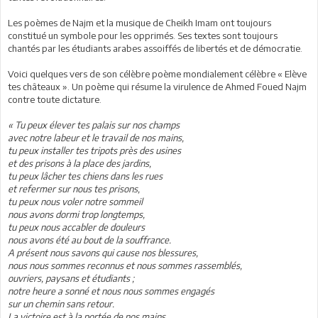
Les poèmes de Najm et la musique de Cheikh Imam ont toujours
constitué un symbole pour les opprimés. Ses textes sont toujours
chantés par les étudiants arabes assoiffés de libertés et de démocratie.
Voici quelques vers de son célèbre poème mondialement célèbre « Elève
tes châteaux ». Un poème qui résume la virulence de Ahmed Foued Najm
contre toute dictature.
« Tu peux élever tes palais sur nos champs
avec notre labeur et le travail de nos mains,
tu peux installer tes tripots près des usines
et des prisons à la place des jardins,
tu peux lâcher tes chiens dans les rues
et refermer sur nous tes prisons,
tu peux nous voler notre sommeil
nous avons dormi trop longtemps,
tu peux nous accabler de douleurs
nous avons été au bout de la souffrance.
A présent nous savons qui cause nos blessures,
nous nous sommes reconnus et nous sommes rassemblés,
ouvriers, paysans et étudiants ;
notre heure a sonné et nous nous sommes engagés
sur un chemin sans retour.
La victoire est à la portée de nos mains,