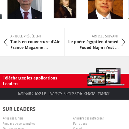
ARTICLE PRÉCÉDENT
ARTICLE SUIVANT
Tunis en couverture d'Air
Le poète égyptien Ahmed
France Magazine ...
Foued Najm n'est ...
Téléchargez les applications
Leaders
PARTENAIRES
DOSSIERS
LEADERS TV
SUCCESS STORY
OPINIONS
TENDANCE
SUR LEADERS
Actualités Tunisie
Annuaire des entreprises
Annuaire de personnalités
Plan du site
Qui sommes nous
Contact