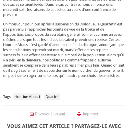
obstacles seraient levés. Dans le cas contraire, nous annoncerons,
mercredi soir, les raisons de cet échec au cours d’une conférence de
presse ».
Un mois jour pour jour après la suspension du Dialogue, le Quartet n’est
pas parvenu à rapprocher les points de vue de la troïka et de
l’opposition. Les propos du secrétaire général sonnent comme un aveu
d’échec alors que tous les indices laissaient prévoir une reprise. Certes,
Houcine Abassi s’est gardé d’annoncer la fin du dialogue, annonçant que
les consultations reprendront mardi, mais l’effet de ces reports
successifs a un effet désastreux sur le moral de la population. Alors qu’il
y a péril en la demeure, nos politiciens comme frappés d’autisme
semblent se complaire dans leurs palabres à n'en plus finir. Quand on sait
qu'il s'agit seulement de s'accorder sur le nom du chef du gouvernement,
on peut s'interroger sur le temps qu'il faudra pour choisir les ministres.
:
Houcine Abassi
Quartet
Tags
Envoyer à un ami
Imprimer
VOUS AIMEZ CET ARTICLE ? PARTAGEZ-LE AVEC