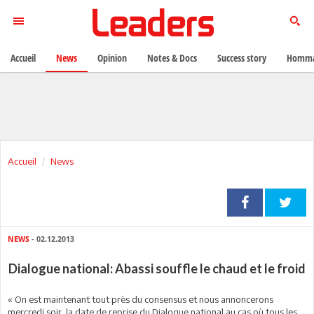
Accueil
News
Opinion
Notes & Docs
Success story
Homma
Accueil
News
NEWS
- 02.12.2013
Dialogue national: Abassi souffle le chaud et le froid
« On est maintenant tout près du consensus et nous annoncerons
mercredi soir la date de reprise du Dialogue national au cas où tous les