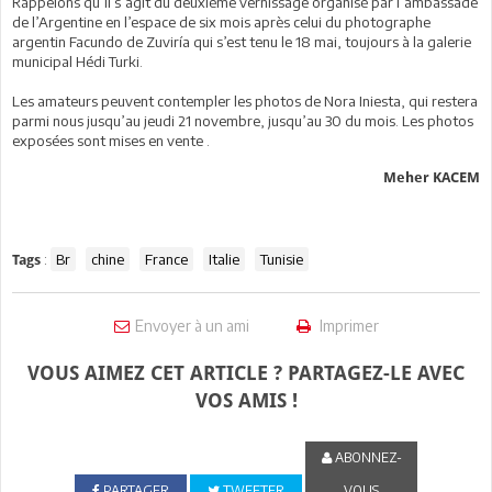
Rappelons qu’il s’agit du deuxième vernissage organisé par l’ambassade
de l’Argentine en l’espace de six mois après celui du photographe
argentin Facundo de Zuviría qui s’est tenu le 18 mai, toujours à la galerie
municipal Hédi Turki.
Les amateurs peuvent contempler les photos de Nora Iniesta, qui restera
parmi nous jusqu’au jeudi 21 novembre, jusqu’au 30 du mois. Les photos
exposées sont mises en vente .
Meher KACEM
:
Br
chine
France
Italie
Tunisie
Tags
Envoyer à un ami
Imprimer
VOUS AIMEZ CET ARTICLE ? PARTAGEZ-LE AVEC
VOS AMIS !
ABONNEZ-
PARTAGER
TWEETER
VOUS