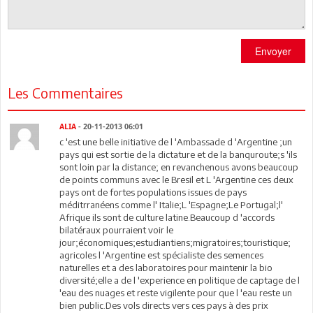
Envoyer
Les Commentaires
ALIA
- 20-11-2013 06:01
c 'est une belle initiative de l 'Ambassade d 'Argentine ;un
pays qui est sortie de la dictature et de la banquroute;s 'ils
sont loin par la distance; en revanchenous avons beaucoup
de points communs avec le Bresil et L 'Argentine ces deux
pays ont de fortes populations issues de pays
méditrranéens comme l' Italie;L 'Espagne;Le Portugal;l'
Afrique ils sont de culture latine.Beaucoup d 'accords
bilatéraux pourraient voir le
jour;économiques;estudiantiens;migratoires;touristique;
agricoles l 'Argentine est spécialiste des semences
naturelles et a des laboratoires pour maintenir la bio
diversité;elle a de l 'experience en politique de captage de l
'eau des nuages et reste vigilente pour que l 'eau reste un
bien public.Des vols directs vers ces pays à des prix