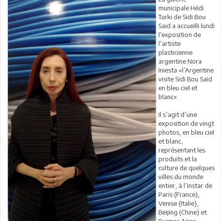
municipale Hédi
Turki de Sidi Bou
Said a accueilli lundi
l’exposition de
l’artiste
plasticienne
argentine Nora
Iniesta «l’Argentine
visite Sidi Bou Saïd
en bleu ciel et
blanc».
Il s’agit d’une
exposition de vingt
photos, en bleu ciel
et blanc,
représentant les
produits et la
culture de quelques
villes du monde
entier, à l’instar de
Paris (France),
Venise (Italie),
Beijing (Chine) et