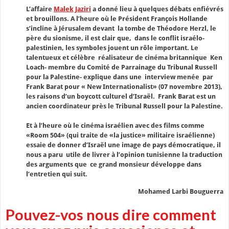
L’affaire
Malek Jaziri
a donné lieu à quelques débats enfiévrés
et brouillons. A l’heure où le Président François Hollande
s’incline à Jérusalem devant la tombe de Théodore Herzl, le
père du sionisme, il est clair que, dans le conflit israélo-
palestinien, les symboles jouent un rôle important. Le
talentueux et célèbre réalisateur de cinéma britannique Ken
Loach- membre du Comité de Parrainage du Tribunal Russell
pour la Palestine- explique dans une interview menée par
Frank Barat pour « New Internationalist» (07 novembre 2013),
les raisons d’un boycott culturel d’Israël. Frank Barat est un
ancien coordinateur près le Tribunal Russell pour la Palestine.
Et à l’heure où le cinéma israélien avec des films comme
«Room 504» (qui traite de «la justice» militaire israélienne)
essaie de donner d’Israël une image de pays démocratique, il
nous a paru utile de livrer à l’opinion tunisienne la traduction
des arguments que ce grand monsieur développe dans
l’entretien qui suit.
Mohamed Larbi Bouguerra
Pouvez-vos nous dire comment