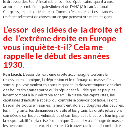
le drapeau des Sud-Africains blancs ; les républicains, quant à eux,
arborent les emblèmes palestinien et de l’ANC (African National
Congress, le parti de Mandela). Comme c’est curieux ! Les alliances
révèlent tellement de choses sur ce que pensent vraiment les gens.
L’essor des idées de la droite et
de l’extrême droite en Europe
vous inquiète-t-il? Cela me
rappelle le début des années
1930.
L’essor de l’extrême droite accompagne toujours la
Ken Loach:
récession économique, la dépression et le chômage de masse. Ceux qui
sont au pouvoir veulent toujours le garder. Ils doivent toujours dénicher
des boucs émissaires parce qu’ils répugnent à l’idée que les peuples
livrent combat à leur véritable ennemi : la classe des capitalistes, les
capitaines d’industrie et ceux qui contrôle le pouvoir politique. Ils ont
besoin de boucs émissaires. Ils montrent alors du doigt les plus pauvres,
les immigrants, les demandeurs d’asile et les gitans. La droite jette alors
son dévolu sur les plus vulnérables et sur les plus faibles : elle leur impute
la responsabilité de la crise économique. Quand il y a chômage de masse,
les gens sont malheureux et cherchent à trouver quelqu’un à combattre.