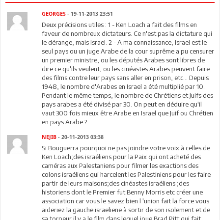
GEORGES
- 19-11-2013 23:51
Deux précisions utiles : 1 - Ken Loach a fait des films en
faveur de nombreux dictateurs. Ce n'est pas la dictature qui
le dérange, mais Israel. 2 - A ma connaissance, Israel est le
seul pays ou un juge Arabe de la cour suprême a pu censurer
un premier ministre, ou les députés Arabes sont libres de
dire ce qu'ils veulent, ou les cinéastes Arabes peuvent faire
des films contre leur pays sans aller en prison, etc... Depuis
1948, le nombre d'Arabes en Israel a été multiplié par 10.
Pendant le même temps, le nombre de Chrétiens et Juifs des
pays arabes a été divisé par 30. On peut en déduire qu'il
vaut 300 fois mieux être Arabe en Israel que Juif ou Chrétien
en pays Arabe ?
NEJIB
- 20-11-2013 03:38
Si Bouguerra pourquoi ne pas joindre votre voix à celles de
Ken Loach;des israéliens pour la Paix qui ont acheté des
caméras aux Palestaniens pour filmer les exactions des
colons israéliens qui harcelent les Palestiniens pour les faire
partir de leurs maisons;des cinéastes israéliens ;des
historiens dont le Premier fut Benny Morris etc créer une
association car vous le savez bien l 'union fait la force vous
aideriez la gauche israeliene à sortir de son isolement et de
sa torpeur.il y a le film dans lequel joue Brad Pitt qui fait