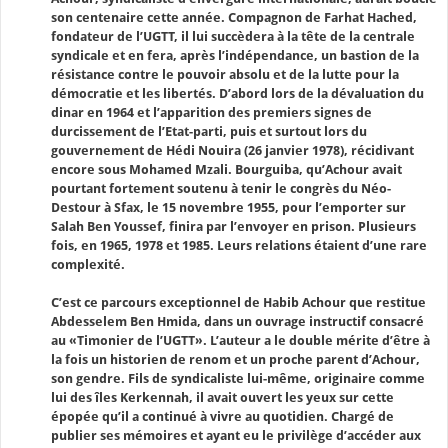
son centenaire cette année. Compagnon de Farhat Hached,
fondateur de l’UGTT, il lui succèdera à la tête de la centrale
syndicale et en fera, après l’indépendance, un bastion de la
résistance contre le pouvoir absolu et de la lutte pour la
démocratie et les libertés. D’abord lors de la dévaluation du
dinar en 1964 et l’apparition des premiers signes de
durcissement de l’Etat-parti, puis et surtout lors du
gouvernement de Hédi Nouira (26 janvier 1978), récidivant
encore sous Mohamed Mzali. Bourguiba, qu’Achour avait
pourtant fortement soutenu à tenir le congrès du Néo-
Destour à Sfax, le 15 novembre 1955, pour l’emporter sur
Salah Ben Youssef, finira par l’envoyer en prison. Plusieurs
fois, en 1965, 1978 et 1985. Leurs relations étaient d’une rare
complexité.
C’est ce parcours exceptionnel de Habib Achour que restitue
Abdesselem Ben Hmida, dans un ouvrage instructif consacré
au «Timonier de l’UGTT». L’auteur a le double mérite d’être à
la fois un historien de renom et un proche parent d’Achour,
son gendre. Fils de syndicaliste lui-même, originaire comme
lui des îles Kerkennah, il avait ouvert les yeux sur cette
épopée qu’il a continué à vivre au quotidien. Chargé de
publier ses mémoires et ayant eu le privilège d’accéder aux