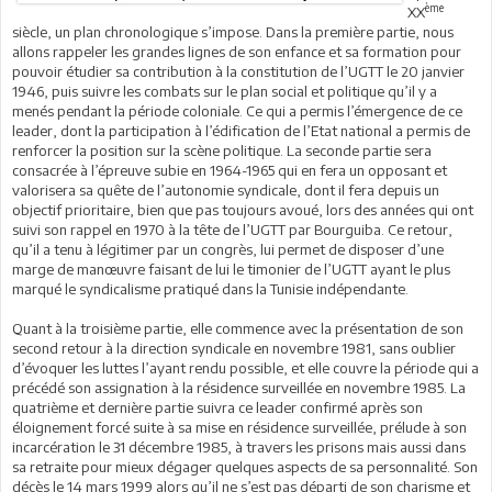
ème
XX
siècle, un plan chronologique s’impose. Dans la première partie, nous
allons rappeler les grandes lignes de son enfance et sa formation pour
pouvoir étudier sa contribution à la constitution de l’UGTT le 20 janvier
1946, puis suivre les combats sur le plan social et politique qu’il y a
menés pendant la période coloniale. Ce qui a permis l’émergence de ce
leader, dont la participation à l’édification de l’Etat national a permis de
renforcer la position sur la scène politique. La seconde partie sera
consacrée à l’épreuve subie en 1964-1965 qui en fera un opposant et
valorisera sa quête de l’autonomie syndicale, dont il fera depuis un
objectif prioritaire, bien que pas toujours avoué, lors des années qui ont
suivi son rappel en 1970 à la tête de l’UGTT par Bourguiba. Ce retour,
qu’il a tenu à légitimer par un congrès, lui permet de disposer d’une
marge de manœuvre faisant de lui le timonier de l’UGTT ayant le plus
marqué le syndicalisme pratiqué dans la Tunisie indépendante.
Quant à la troisième partie, elle commence avec la présentation de son
second retour à la direction syndicale en novembre 1981, sans oublier
d’évoquer les luttes l’ayant rendu possible, et elle couvre la période qui a
précédé son assignation à la résidence surveillée en novembre 1985. La
quatrième et dernière partie suivra ce leader confirmé après son
éloignement forcé suite à sa mise en résidence surveillée, prélude à son
incarcération le 31 décembre 1985, à travers les prisons mais aussi dans
sa retraite pour mieux dégager quelques aspects de sa personnalité. Son
décès le 14 mars 1999 alors qu’il ne s’est pas départi de son charisme et