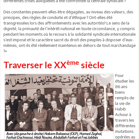
différentes crises auxquelles a été confrontée la centrale syndicale ?
Des constantes peuvent-elles être dégagées, au niveau des valeurs, des
principes, des règles de conduite et d’éthique ? Ont-elles été
transgressées lors des affrontements avec les autorités? Le sens de la
dignité, la primauté de l’intérêt national en toute circonstance, y compris
pendant les moments où le recours à la solidarité syndicale internationale
s’est imposé et le caractère sacré du droit des peuples à disposer d’eux-
mêmes, ont-ils été réellement maintenus en dehors de tout marchandage
?»
ème
Traverser le XX
siècle
Pour
étudier les
86 ans
biens
remplis de
la vie de
Habib
Achour à
travers les
différentes
mutations
opérées au