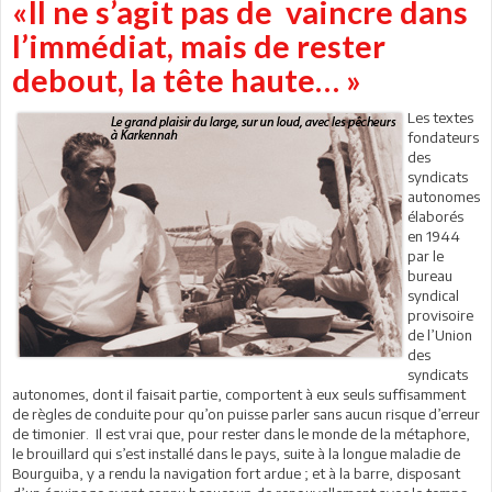
«Il ne s’agit pas de vaincre dans
l’immédiat, mais de rester
debout, la tête haute… »
Les textes
fondateurs
des
syndicats
autonomes
élaborés
en 1944
par le
bureau
syndical
provisoire
de l’Union
des
syndicats
autonomes, dont il faisait partie, comportent à eux seuls suffisamment
de règles de conduite pour qu’on puisse parler sans aucun risque d’erreur
de timonier. Il est vrai que, pour rester dans le monde de la métaphore,
le brouillard qui s’est installé dans le pays, suite à la longue maladie de
Bourguiba, y a rendu la navigation fort ardue ; et à la barre, disposant