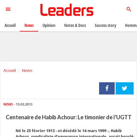
Accueil
News
Opinion
Notes & Docs
Success story
Homma
Accueil
News
NEWS
- 13.03.2013
Centenaire de Habib Achour: Le timonier de l'UGTT
Né le 25 février 1913 - et décédé le 14 mars 1999 -, Habib
Achour, syndicaliste d’envergure internationale, aurait bouclé