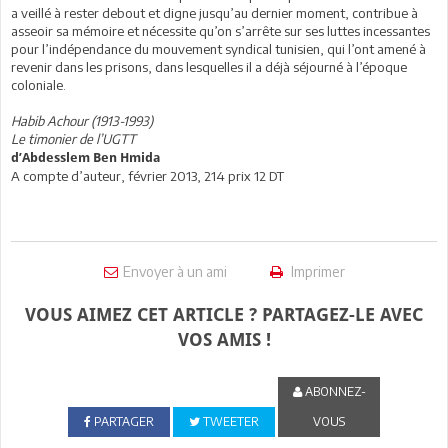
a veillé à rester debout et digne jusqu’au dernier moment, contribue à
asseoir sa mémoire et nécessite qu’on s’arrête sur ses luttes incessantes
pour l’indépendance du mouvement syndical tunisien, qui l’ont amené à
revenir dans les prisons, dans lesquelles il a déjà séjourné à l’époque
coloniale.
Habib Achour (1913-1993)
Le timonier de l’UGTT
d’Abdesslem Ben Hmida
A compte d’auteur, février 2013, 214 prix 12 DT
Envoyer à un ami
Imprimer
VOUS AIMEZ CET ARTICLE ? PARTAGEZ-LE AVEC
VOS AMIS !
ABONNEZ-
PARTAGER
TWEETER
VOUS