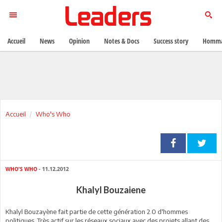
Accueil
News
Opinion
Notes & Docs
Success story
Homma
Accueil
Who's Who
WHO'S WHO
- 11.12.2012
Khalyl Bouzaiene
Khalyl Bouzayène fait partie de cette génération 2.0 d'hommes
politiques. Très actif sur les réseaux sociaux avec des projets allant des