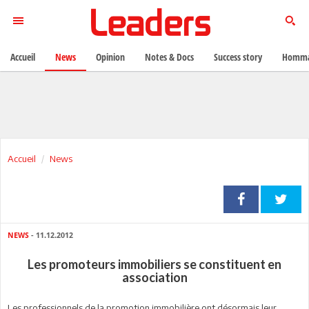
Accueil
News
Opinion
Notes & Docs
Success story
Homma
Accueil
News
NEWS
- 11.12.2012
Les promoteurs immobiliers se constituent en
association
Les professionnels de la promotion immobilière ont désormais leur