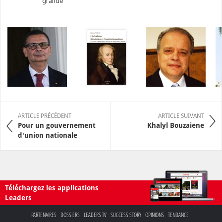
grande
ARTICLE PRÉCÉDENT
ARTICLE SUIVANT
Pour un gouvernement
Khalyl Bouzaiene
d'union nationale
Téléchargez les applications
Leaders
PARTENAIRES
DOSSIERS
LEADERS TV
SUCCESS STORY
OPINIONS
TENDANCE