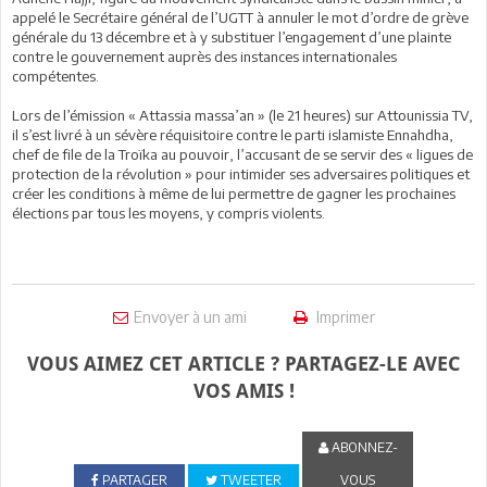
appelé le Secrétaire général de l’UGTT à annuler le mot d’ordre de grève
générale du 13 décembre et à y substituer l’engagement d’une plainte
contre le gouvernement auprès des instances internationales
compétentes.
Lors de l’émission « Attassia massa’an » (le 21 heures) sur Attounissia TV,
il s’est livré à un sévère réquisitoire contre le parti islamiste Ennahdha,
chef de file de la Troïka au pouvoir, l’accusant de se servir des « ligues de
protection de la révolution » pour intimider ses adversaires politiques et
créer les conditions à même de lui permettre de gagner les prochaines
élections par tous les moyens, y compris violents.
Envoyer à un ami
Imprimer
VOUS AIMEZ CET ARTICLE ? PARTAGEZ-LE AVEC
VOS AMIS !
ABONNEZ-
PARTAGER
TWEETER
VOUS