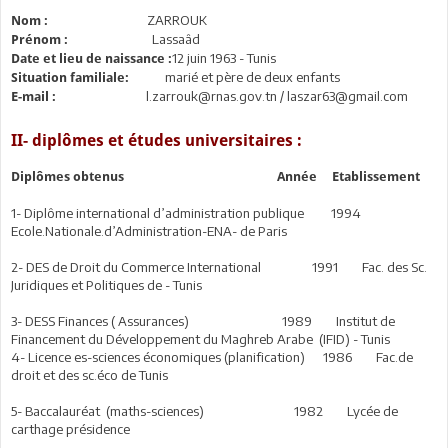
ZARROUK
Nom :
Lassaâd
Prénom :
12 juin 1963 - Tunis
Date et lieu de naissance :
marié et père de deux enfants
Situation familiale:
l.zarrouk@rnas.gov.tn / laszar63@gmail.com
E-mail :
II- diplômes et études universitaires :
Diplômes obtenus Année Etablissement
1- Diplôme international d’administration publique 1994
Ecole.Nationale.d’Administration-ENA- de Paris
2- DES de Droit du Commerce International 1991 Fac. des Sc.
Juridiques et Politiques de - Tunis
3- DESS Finances ( Assurances) 1989 Institut de
Financement du Développement du Maghreb Arabe (IFID) - Tunis
4- Licence es-sciences économiques (planification) 1986 Fac.de
droit et des sc.éco de Tunis
5- Baccalauréat (maths-sciences) 1982 Lycée de
carthage présidence