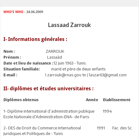
WHO'S WHO
- 24.06.2009
Lassaad Zarrouk
I- Informations générales :
ZARROUK
Nom :
Lassaâd
Prénom :
12 juin 1963 - Tunis
Date et lieu de naissance :
marié et père de deux enfants
Situation familiale:
l.zarrouk@rnas.gov.tn / laszar63@gmail.com
E-mail :
II- diplômes et études universitaires :
Diplômes obtenus Année Etablissement
1- Diplôme international d’administration publique 1994
Ecole.Nationale.d’Administration-ENA- de Paris
2- DES de Droit du Commerce International 1991 Fac. des Sc.
Juridiques et Politiques de - Tunis