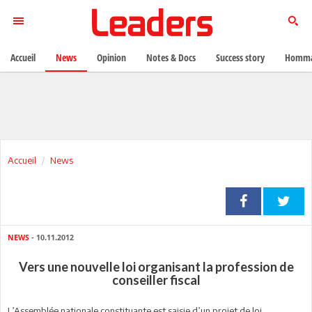
Accueil
News
Opinion
Notes & Docs
Success story
Homma
Accueil
News
NEWS
- 10.11.2012
Vers une nouvelle loi organisant la profession de
conseiller fiscal
L’Assemblée nationale constituante est saisie d’un projet de loi