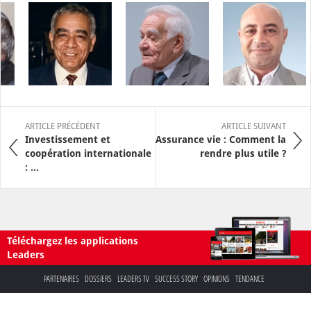
ARTICLE PRÉCÉDENT
ARTICLE SUIVANT
Investissement et
Assurance vie : Comment la
coopération internationale
rendre plus utile ?
: ...
Téléchargez les applications
Leaders
PARTENAIRES
DOSSIERS
LEADERS TV
SUCCESS STORY
OPINIONS
TENDANCE