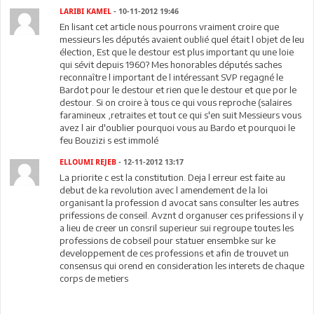
LARIBI KAMEL
- 10-11-2012 19:46
En lisant cet article nous pourrons vraiment croire que
messieurs les députés avaient oublié quel était l objet de leu
élection, Est que le destour est plus important qu une loie
qui sévit depuis 1960? Mes honorables députés saches
reconnaître l important de l intéressant SVP regagné le
Bardot pour le destour et rien que le destour et que por le
destour. Si on croire à tous ce qui vous reproche (salaires
faramineux ,retraites et tout ce qui s'en suit Messieurs vous
avez l air d'oublier pourquoi vous au Bardo et pourquoi le
feu Bouzizi s est immolé
ELLOUMI REJEB
- 12-11-2012 13:17
La priorite c est la constitution. Deja l erreur est faite au
debut de ka revolution avec l amendement de la loi
organisant la profession d avocat sans consulter les autres
prifessions de conseil. Avznt d organuser ces prifessions il y
a lieu de creer un consril superieur sui regroupe toutes les
professions de cobseil pour statuer ensembke sur ke
developpement de ces professions et afin de trouvet un
consensus qui orend en consideration les interets de chaque
corps de metiers