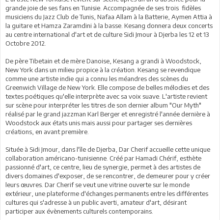
grande joie de ses fans en Tunisie. Accompagnée de ses trois fidèles
musiciens du Jazz Club de Tunis, Nafaa Allam à la Batterie, Aymen Attia à
la guitare et Hamza Zaramdini à la basse. Kesang donnera deux concerts
au centre international d'art et de culture Sidi Jmour à Djerba les 12 et 13
Octobre 2012.
De père Tibetain et de mère Danoise, Kesang a grandi à Woodstock,
New York dans un milieu propice à la création. Kesang se revendique
comme une artiste indie qui a connu les méandres des scènes du
Greenwich Village de New York. Elle compose de belles mélodies et des
textes poétiques qu'elle interprète avec sa voix suave. L'artiste revient
sur scène pour interpréter les titres de son dernier album "Our Myth"
réalisé par le grand jazzman Karl Berger et enregistré l'année dernière à
Woodstock aux états unis mais aussi pour partager ses dernières
créations, en avant première.
Située à Sidi Jmour, dans l'île de Djerba, Dar Cherif accueille cette unique
collaboration américano-tunisienne. Créé par Hamadi Chérif, esthète
passionné d'art, ce centre, lieu de synergie, permet à des artistes de
divers domaines d'exposer, de se rencontrer, de demeurer pour y créer
leurs œuvres. Dar Cherif se veut une vitrine ouverte sur le monde
extérieur, une plateforme d'échanges permanents entre les différentes
cultures qui s'adresse à un public averti, amateur d'art, désirant
participer aux évènements culturels contemporains.