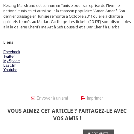
Kesang Marstrand est connue en Tunisie pour sa reprise de l'hymne
national tunisien et aussi pour la chanson populaire "Aman Aman". Son
dernier passage en Tunisie remonte à Octobre 2011 ou elle a chanté à
guichets fermés au Madart Carthage. Les tickets (20 DT) sont disponibles
à la la gallerie Cherif Fine Art à Sidi Bousaid et à Dar Cherif à Djerba.
Liens
Facebook
Twitter
MySpace
Last.fm
Youtube
Envoyer à un ami
Imprimer
VOUS AIMEZ CET ARTICLE ? PARTAGEZ-LE AVEC
VOS AMIS !
ABONNEZ-