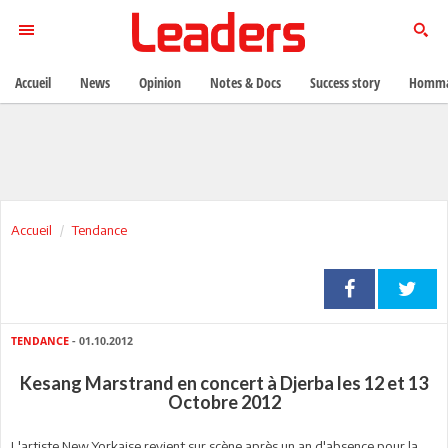
Accueil
News
Opinion
Notes & Docs
Success story
Homma
Accueil
Tendance
TENDANCE
- 01.10.2012
Kesang Marstrand en concert à Djerba les 12 et 13
Octobre 2012
L'artiste New Yorkaise revient sur scène après un an d'absence pour la