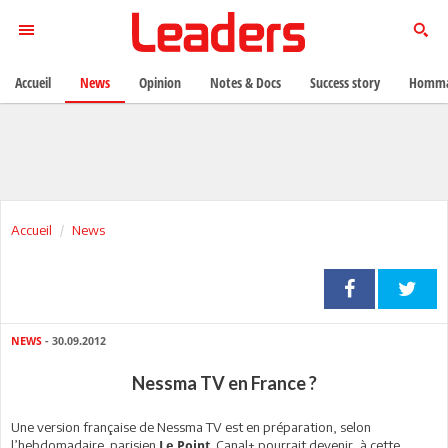
Accueil
News
Opinion
Notes & Docs
Success story
Homma
Accueil
News
NEWS
- 30.09.2012
Nessma TV en France ?
Une version française de Nessma TV est en préparation, selon
l’hebdomadaire parisien
. Canal+ pourrait devenir, à cette
Le Point