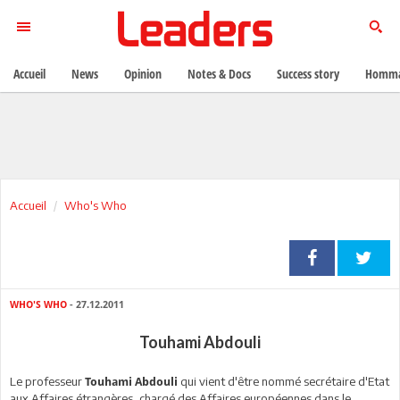
Accueil
News
Opinion
Notes & Docs
Success story
Homma
Accueil
Who's Who
WHO'S WHO
- 27.12.2011
Touhami Abdouli
Le professeur
qui vient d'être nommé secrétaire d'Etat
Touhami Abdouli
aux Affaires étrangères, chargé des Affaires européennes dans le