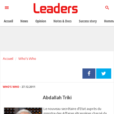
Accueil
News
Opinion
Notes & Docs
Success story
Homma
Accueil
Who's Who
WHO'S WHO
- 27.12.2011
Abdallah Triki
Le nouveau secrétaire d'Etat auprès du
ministre des Affaires étrangères chargé du