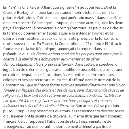
En 1941, la Charte de l’Atlantique signée le 14 août par les USA et la
Grande-Bretagne — pourtant puissance impérialiste, mais dont la
priorité était alors d’obtenir un appui américain massif dans son effort
de guerre contre l’Allemagne — stipule, dans son article 3, que les deux
pays s’engagent «à respecter le droit qu’ont tous les peuples de choisir
la forme du gouvernement sous laquelle ils entendent vivre ; et ils
désirent voir restituer, à ceux qui en ont été privés par la force, leurs
droits souverains ». En France, la Constitution du 27 octobre 1946, acte
fondateur de la IVe République, annonçait clairement dans son
préambule que
«la France entend conduire les peuples dont elle a pris la
charge à la liberté de s’administrer eux-mêmes et de gérer
démocratiquement leurs propres affaires»
. Dans cette perspective, on
jugea bon de créer une organisation politique susceptible de constituer
un cadre adéquat aux négociations à venir entre la métropole, ses
colonies et ses protectorats. Aussi est- il affirmé dans le titre VIII de la
Constitution «
que la France forme avec les peuples d’outre-mer une Union
fondée sur l’égalité des droits et des devoirs, sans distinction de race ni de
religion. ( …) Ecartant tout système de colonisation fondé sur l’arbitraire,
elle garantit à tous l’égal accès aux fonctions publiques et l’exercice
individuel ou collectif des droits et libertés»
. Son article 80 va plus loin
puisqu’il stipule expressément que tous les ressortissants des territoires
d’outre-mer ont la qualité de citoyens, au même titre que les nationaux
français. Ce qui supposait l’abolition du statut discriminatoire de
«l’indigénat»
; au demeurant, théoriquement atténué à partir de