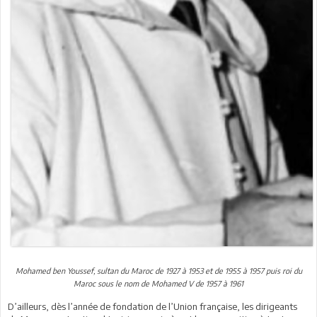
Mohamed ben Youssef, sultan du Maroc de 1927 à 1953 et de 1955 à 1957 puis roi du
Maroc sous le nom de Mohamed V de 1957 à 1961
D’ailleurs, dès l’année de fondation de l’Union française, les dirigeants