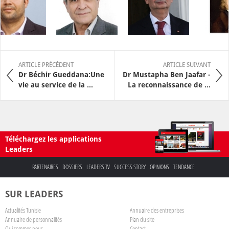
ARTICLE PRÉCÉDENT
ARTICLE SUIVANT
Dr Béchir Gueddana:Une
Dr Mustapha Ben Jaafar -
vie au service de la ...
La reconnaissance de ...
Téléchargez les applications
Leaders
PARTENAIRES
DOSSIERS
LEADERS TV
SUCCESS STORY
OPINIONS
TENDANCE
SUR LEADERS
Actualités Tunisie
Annuaire des entreprises
Annuaire de personnalités
Plan du site
Qui sommes nous
Contact