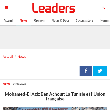
Accueil
News
Opinion
Notes & Docs
Success story
Homma
Accueil
News
NEWS
- 21.09.2025
Mohamed-El Aziz Ben Achour: La Tunisie et l’Union
française