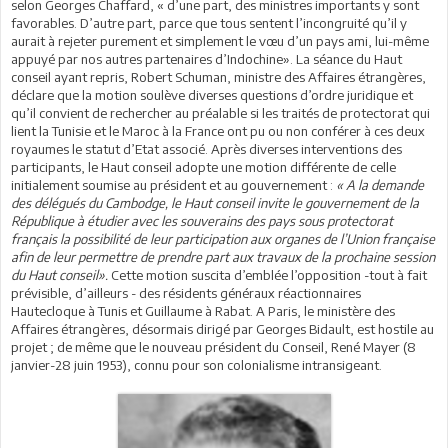
selon Georges Chaffard, « d’une part, des ministres importants y sont
favorables. D’autre part, parce que tous sentent l’incongruité qu’il y
aurait à rejeter purement et simplement le vœu d’un pays ami, lui-même
appuyé par nos autres partenaires d’Indochine». La séance du Haut
conseil ayant repris, Robert Schuman, ministre des Affaires étrangères,
déclare que la motion soulève diverses questions d’ordre juridique et
qu’il convient de rechercher au préalable si les traités de protectorat qui
lient la Tunisie et le Maroc à la France ont pu ou non conférer à ces deux
royaumes le statut d’Etat associé. Après diverses interventions des
participants, le Haut conseil adopte une motion différente de celle
initialement soumise au président et au gouvernement :
« A la demande
des délégués du Cambodge, le Haut conseil invite le gouvernement de la
République à étudier avec les souverains des pays sous protectorat
français la possibilité de leur participation aux organes de l’Union française
afin de leur permettre de prendre part aux travaux de la prochaine session
du Haut conseil».
Cette motion suscita d’emblée l’opposition -tout à fait
prévisible, d’ailleurs - des résidents généraux réactionnaires
Hautecloque à Tunis et Guillaume à Rabat. A Paris, le ministère des
Affaires étrangères, désormais dirigé par Georges Bidault, est hostile au
projet ; de même que le nouveau président du Conseil, René Mayer (8
janvier-28 juin 1953), connu pour son colonialisme intransigeant.