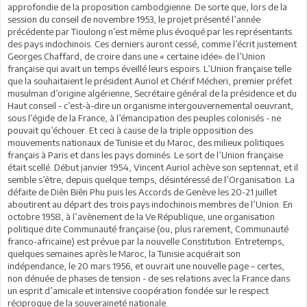
approfondie de la proposition cambodgienne. De sorte que, lors de la
session du conseil de novembre 1953, le projet présenté l’année
précédente par Tioulong n’est même plus évoqué par les représentants
des pays indochinois. Ces derniers auront cessé, comme l’écrit justement
Georges Chaffard, de croire dans une « certaine idée» de l’Union
française qui avait un temps éveillé leurs espoirs. L’Union française telle
que la souhaitaient le président Auriol et Chérif Mécheri, premier préfet
musulman d’origine algérienne, Secrétaire général de la présidence et du
Haut conseil - c’est-à-dire un organisme intergouvernemental oeuvrant,
sous l’égide de la France, à l’émancipation des peuples colonisés - ne
pouvait qu’échouer. Et ceci à cause de la triple opposition des
mouvements nationaux de Tunisie et du Maroc, des milieux politiques
français à Paris et dans les pays dominés. Le sort de l’Union française
était scellé. Début janvier 1954, Vincent Auriol achève son septennat, et il
semble s’être, depuis quelque temps, désintéressé de l’Organisation. La
défaite de Diên Biên Phu puis les Accords de Genève les 20-21 juillet
aboutirent au départ des trois pays indochinois membres de l’Union. En
octobre 1958, à l’avènement de la Ve République, une organisation
politique dite Communauté française (ou, plus rarement, Communauté
franco-africaine) est prévue par la nouvelle Constitution. Entretemps,
quelques semaines après le Maroc, la Tunisie acquérait son
indépendance, le 20 mars 1956, et ouvrait une nouvelle page – certes,
non dénuée de phases de tension - de ses relations avec la France dans
un esprit d’amicale et intensive coopération fondée sur le respect
réciproque de la souveraineté nationale.