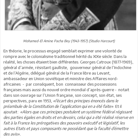
Mohamed-El Amine Pacha Bey (1943-1957) (Studio Harcourt)
En théorie, le processus engagé semblait exprimer une volonté de
rompre avec le colonialisme traditionnel hérité du XIXe siècle. Dans la
réalité, les choses étaient bien différentes. Georges Catroux (1877-1969),
général d’armée, résistant gaulliste, gouverneur général de l’Indochine
et de l’Algérie, délégué général de la France libre au Levant,
ambassadeur en Union soviétique et ministre des Affaires nord-
africaines - par conséquent, bon connaisseur des possessions
françaises mais aussi du nouvel ordre mondial d’après-guerre - notait
dans son ouvrage sur l’Union française, son concept, son état, ses
perspectives, paru en 1953,
«l’écart des principes énoncés dans le
préambule de la Constitution de l’application qui en a été faite»
. Et il
ajoutait :
«Alors que ces principes postulent un système fédéral régissant
des parties égales en droits et en devoirs, celui qui a été réalisé réserve en
fait à la France les prérogatives des pouvoirs exécutif et législatif, les
autres Etats et pays composants ne possédant que la faculté d’émettre
des avis».