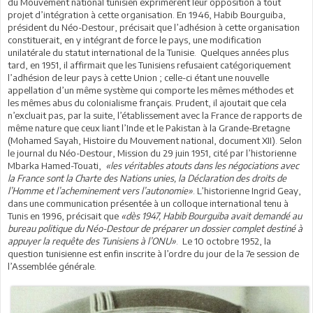
du Mouvement national tunisien exprimèrent leur opposition à tout
projet d’intégration à cette organisation. En 1946, Habib Bourguiba,
président du Néo-Destour, précisait que l’adhésion à cette organisation
constituerait, en y intégrant de force le pays, une modification
unilatérale du statut international de la Tunisie. Quelques années plus
tard, en 1951, il affirmait que les Tunisiens refusaient catégoriquement
l’adhésion de leur pays à cette Union ; celle-ci étant une nouvelle
appellation d’un même système qui comporte les mêmes méthodes et
les mêmes abus du colonialisme français. Prudent, il ajoutait que cela
n’excluait pas, par la suite, l’établissement avec la France de rapports de
même nature que ceux liant l’Inde et le Pakistan à la Grande-Bretagne
(Mohamed Sayah, Histoire du Mouvement national, document XII). Selon
le journal du Néo-Destour, Mission du 29 juin 1951, cité par l’historienne
Mbarka Hamed-Touati,
«les véritables atouts dans les négociations avec
la France sont la Charte des Nations unies, la Déclaration des droits de
l’Homme et l’acheminement vers l’autonomie»
. L’historienne Ingrid Geay,
dans une communication présentée à un colloque international tenu à
Tunis en 1996, précisait que
«dès 1947, Habib Bourguiba avait demandé au
bureau politique du Néo-Destour de préparer un dossier complet destiné à
appuyer la requête des Tunisiens à l’ONU»
. Le 10 octobre 1952, la
question tunisienne est enfin inscrite à l’ordre du jour de la 7e session de
l’Assemblée générale.