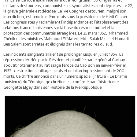
française. Le 18, il est arrêté ainsi que Mongi Slim. 150 dirigeants et
militants destouriens, communistes et syndicalistes sont déportés. Le 22,
la grève générale est décidée. Le IVe Congrès destourien, malgré son
interdiction, est tenu le même mois sous la présidence de Hédi Chaker.
Les congressistes y réclamèrent l’indépendance et l’établissement des
relations franco-tunisiennes sur la base du respect mutuel et la
protection des communautés étrangères. Le 25 mars 1952, Mhammed
Chénik et les ministres Mahmoud El Materi, Md.- Salah Mzali et Hamadi
Ben Salem sont arrêtés et éloignés dans les territoires du sud.
Les incidents sanglants allaient se prolonger jusqu’en juillet 1954. La
répression décidée par le Résident et planifiée par le général Garbay
aboutit notamment au ratissage féroce du Cap Bon en janvier-février
1952 : destructions, pillages, viols et un bilan impressionnant de 200
morts. Ce chiffre annoncé dans un numéro spécial (intitulé « Le Drame
tunisien ») du Témoignage chrétien est confirmé par l’historienne
Georgette Elgey dans son Histoire de la IVe République.