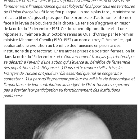
«conduire la Tunisie vers le plein épanouissement de ses richesses et de
l’amener vers l’indépendance qui est l’objectif final pour tous les territoires
de l’Union française»
fit long feu puisque, un mois plus tard, le ministre se
rétracta (il ne s’agissait plus que d’une promesse d’autonomie interne)
face à la levée de boucliers de la droite. La tension s’aggrava en raison
de la note du 15 décembre 1951. Ce document diplomatique était une
réponse au mémoire du 31 octobre remis au Quai d’Orsay par le Premier
ministre Mhammad Chenik (1950-1952) au nom du bey El Amine 1er, qui
souhaitait une évolution au bénéfice des Tunisiens en priorité des
institutions du protectorat. Entre autres prises de position fermes, on lit
dans la note du 15 décembre:
«Le Gouvernement français (…) n’entend pas
se départir à l’avenir d’une action qui s’exerce au bénéfice de l’ensemble
des populations de la Régence (…) Dans cette œuvre civilisatrice, les
Français de Tunisie ont joué un rôle essentiel que nul ne songerait à
contester (…) La part qu’ils prennent par leur travail à la vie économique et
l’importance de leur contribution au budget de l’Etat tunisien ne permet
pas d’écarter leur participation au fonctionnement des institutions
politiques»
.