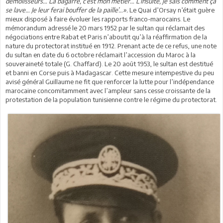
démolisseurs… La bagarre, c’est mon métier… L’insulte, je sais comment ça
se lave… Je leur ferai bouffer de la paille’…».
Le Quai d’Orsay n’était guère
mieux disposé à faire évoluer les rapports franco-marocains. Le
mémorandum adressé le 20 mars 1952 par le sultan qui réclamait des
négociations entre Rabat et Paris n’aboutit qu’à la réaffirmation de la
nature du protectorat institué en 1912. Prenant acte de ce refus, une note
du sultan en date du 6 octobre réclamait l’accession du Maroc à la
souveraineté totale (G. Chaffard). Le 20 août 1953, le sultan est destitué
et banni en Corse puis à Madagascar. Cette mesure intempestive du peu
avisé général Guillaume ne fit que renforcer la lutte pour l’indépendance
marocaine concomitamment avec l’ampleur sans cesse croissante de la
protestation de la population tunisienne contre le régime du protectorat.