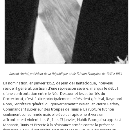
Vincent Auriol, président de la République et de l'Union Française de 1947 à 1954
La nomination, en janvier 1952, de Jean de Hautecloque, nouveau
résident général, partisan d’une répression sévère, marqua le début
d’une confrontation entre le Néo-Destour et les autorités du
Protectorat, c’est-à-dire principalement le Résident général, Raymond
Pons, Secrétaire général du gouvernement tunisien, et Pierre Garbay,
Commandant supérieur des troupes de Tunisie. La rupture fut non
seulement consommée mais elle évolua rapidement vers un
affrontement violent. Les 8, 11 et 13 janvier, Habib Bourguiba appela à
Monastir, Tunis et Bizerte à la résistance armée contre la présence