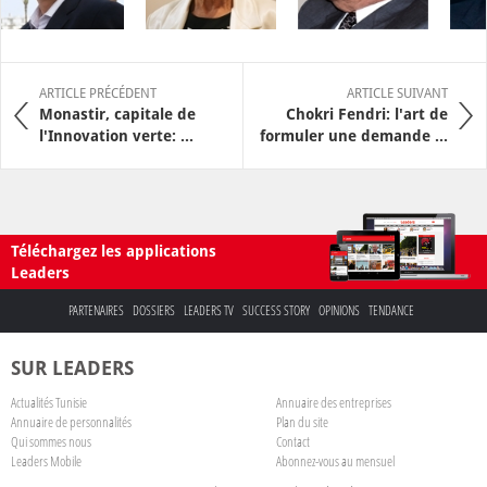
ARTICLE PRÉCÉDENT
ARTICLE SUIVANT
Monastir, capitale de
Chokri Fendri: l'art de
l'Innovation verte: ...
formuler une demande ...
Téléchargez les applications
Leaders
PARTENAIRES
DOSSIERS
LEADERS TV
SUCCESS STORY
OPINIONS
TENDANCE
SUR LEADERS
Actualités Tunisie
Annuaire des entreprises
Annuaire de personnalités
Plan du site
Qui sommes nous
Contact
Leaders Mobile
Abonnez-vous au mensuel