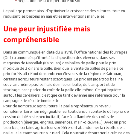
Régulation de la température du sol.
•
Le paillage permet ainsi d’optimiser la croissance des cultures, tout en
réduisant les besoins en eau et les interventions manuelles.
Une peur injustifiée mais
compréhensible
Dans un communiqué en date du 8 avril, l’Office national des fourrages
(Onf) a annoncé qu’il met à la disposition des éleveurs, dans ses
magasins de Nasrallah (Kairouan) des balles de paille pour le prix
modique de 2 dinars la balle. Bien que la vente de balles de paille à ce
prix forêts ait réjoui de nombreux éleveurs de la région de Kairouan,
certains agriculteurs restent sceptiques. Ce prix est jugé trop bas, ne
couvrant même pas les frais de mise en balle, de transport et de
stockage, sans parler du coût de la paille elle-même. Ce qui inquiète
surtout les céréaliers, c’est que ce tarif devienne une référence pour la
campagne de récolte imminente.
Pour de nombreux agriculteurs, la paille représente un revenu
complémentaire non négligeable, surtout dans un contexte où le prix de
cession du blé reste peu incitatif, face à la flambée des coûts de
production (énergie, engrais, semences, main-d’œuvre…). Avec un prix
trop bas, certains agriculteurs préféreront abandonner la récolte de la
paille, la laissant pourrir sur pied. Cela pourrait décourager la culture des