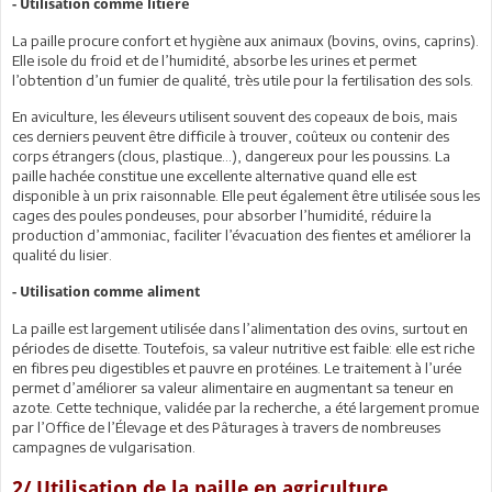
- Utilisation comme litière
La paille procure confort et hygiène aux animaux (bovins, ovins, caprins).
Elle isole du froid et de l’humidité, absorbe les urines et permet
l’obtention d’un fumier de qualité, très utile pour la fertilisation des sols.
En aviculture, les éleveurs utilisent souvent des copeaux de bois, mais
ces derniers peuvent être difficile à trouver, coûteux ou contenir des
corps étrangers (clous, plastique…), dangereux pour les poussins. La
paille hachée constitue une excellente alternative quand elle est
disponible à un prix raisonnable. Elle peut également être utilisée sous les
cages des poules pondeuses, pour absorber l’humidité, réduire la
production d’ammoniac, faciliter l’évacuation des fientes et améliorer la
qualité du lisier.
- Utilisation comme aliment
La paille est largement utilisée dans l’alimentation des ovins, surtout en
périodes de disette. Toutefois, sa valeur nutritive est faible: elle est riche
en fibres peu digestibles et pauvre en protéines. Le traitement à l’urée
permet d’améliorer sa valeur alimentaire en augmentant sa teneur en
azote. Cette technique, validée par la recherche, a été largement promue
par l’Office de l’Élevage et des Pâturages à travers de nombreuses
campagnes de vulgarisation.
2/ Utilisation de la paille en agriculture