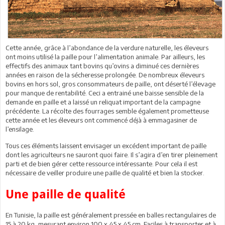
Cette année, grâce à l’abondance de la verdure naturelle, les éleveurs
ont moins utilisé la paille pour l’alimentation animale. Par ailleurs, les
effectifs des animaux tant bovins qu’ovins a diminué ces dernières
années en raison de la sécheresse prolongée. De nombreux éleveurs
bovins en hors sol, gros consommateurs de paille, ont déserté l’élevage
pour manque de rentabilité. Ceci a entrainé une baisse sensible de la
demande en paille et a laissé un reliquat important de la campagne
précédente. La récolte des fourrages semble également prometteuse
cette année et les éleveurs ont commencé déjà à emmagasiner de
l’ensilage.
Tous ces éléments laissent envisager un excédent important de paille
dont les agriculteurs ne sauront quoi faire. Il s’agira d’en tirer pleinement
parti et de bien gérer cette ressource intéressante. Pour cela il est
nécessaire de veiller produire une paille de qualité et bien la stocker.
Une paille de qualité
En Tunisie, la paille est généralement pressée en balles rectangulaires de
15 à 20 kg, mesurant environ 100 x 45 x 45 cm. Faciles à transporter et à