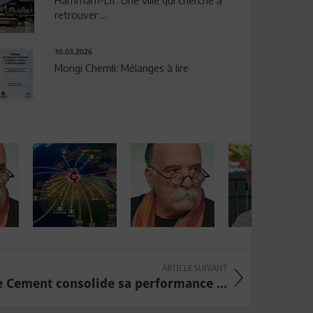
Hammam-Lif: Une ville qui cherche à
retrouver ...
10.03.2026
Mongi Chemli: Mélanges à lire
ARTICLE SUIVANT
 Cement consolide sa performance ...