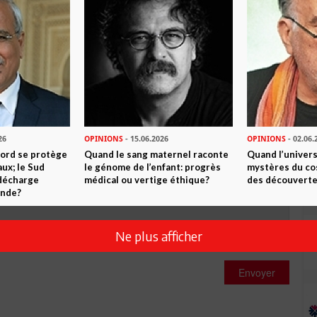
0
Commentaires
Commenter
26
OPINIONS
- 15.06.2026
OPINIONS
- 02.06.
Nord se protège
Quand le sang maternel raconte
Quand l’univers
ux; le Sud
le génome de l’enfant: progrès
mystères du co
 décharge
médical ou vertige éthique?
des découverte
onde?
Ne plus afficher
Envoyer