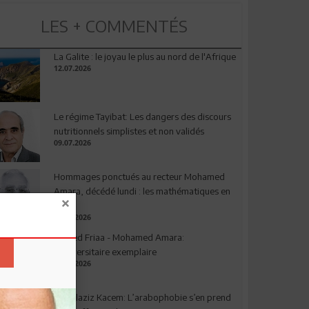
LES + COMMENTÉS
La Galite : le joyau le plus au nord de l'Afrique
12.07.2026
Le régime Tayibat: Les dangers des discours
nutritionnels simplistes et non validés
09.07.2026
Hommages ponctués au recteur Mohamed
Amara, décédé lundi : les mathématiques en
deuil
03.08.2026
Ahmed Friaa - Mohamed Amara:
l’Universitaire exemplaire
04.08.2026
Abdelaziz Kacem: L’arabophobie s’en prend