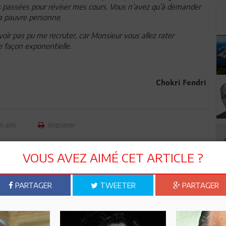
 passées pour réviser mes cours. Vous n’avez qu’à demander
ma pauvre personne
.
oir pas pu me recruter, car Monsieur vous allez rater
e façon exponentielle.
Chokri Fendri
n ami
Imprimer
 ? PARTAGEZ-LE AVEC VOS AMIS !
VOUS AVEZ AIMÉ CET ARTICLE ?
TWEETER
ABONNEZ-VOUS
PARTAGER
TWEETER
PARTAGER
R CET ARTICLE