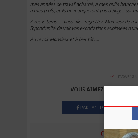
mes années de travail acharné, à mes nuits blanches
à mes profs, et ils ne manqueront pas d’éloges sur 
Avec le temps… vous allez regretter, Monsieur de n’av
l’opportunité de voir vos exportations explosées d’un
Au revoir Monsieur et à bientôt…
»
Envoyer à u
VOUS AIMEZ CET ARTICLE
PARTAGER
COMMENTE