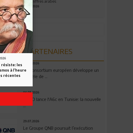
aux chiffres arabes
09.07.2026
PARTENAIRES
2026
06.08.2026
 résiste: les
Un consortium européen développe un
smos à l’heure
s récentes
modèle de ...
04.08.2026
OPPO lance l'A6c en Tunisie: la nouvelle
...
29.07.2026
Le Groupe QNB poursuit l’exécution