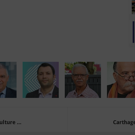
lture ...
Carthage