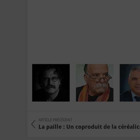
ARTICLE PRÉCÉDENT
La paille : Un coproduit de la céréalicu