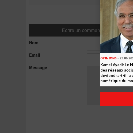
Ecrire un commentaire
Nom
Email
OPINIONS
- 23.06.20
Kamel Ayadi: Le 
Message
des réseaux socia
deviendra-t-il la
numérique du m