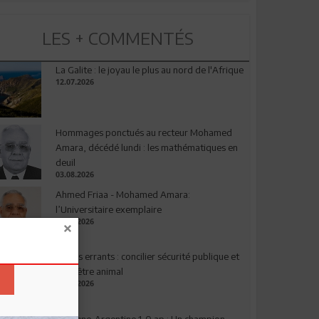
LES + COMMENTÉS
La Galite : le joyau le plus au nord de l'Afrique
12.07.2026
Hommages ponctués au recteur Mohamed
Amara, décédé lundi : les mathématiques en
deuil
03.08.2026
Ahmed Friaa - Mohamed Amara:
l’Universitaire exemplaire
04.08.2026
Chiens errants : concilier sécurité publique et
bien-être animal
17.07.2026
Espagne-Argentine 1-0 ap : Un champion