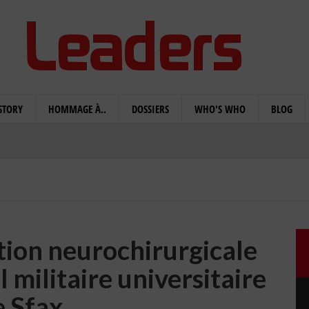
STORY
HOMMAGE À..
DOSSIERS
WHO'S WHO
BLOG
tion neurochirurgicale
l militaire universitaire
e Sfax