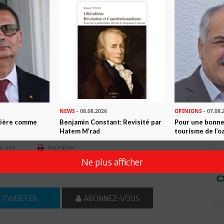
rs seront les résultats », a souligné le général de brigade
la Défense, la santé militaire et Sfax pour cette nouvelle
éclaré très fier de toute l’équipe médicale et paramédicale ainsi
ations et la prise en charge des patients dans de très bonnes
in Mondher Yedes, fondateur du service de neurochirurgie à
, dira le commandant médecin Ammar, et une véritable école. Il
vous encourage sans cesse à aller encore plus en avant. »
NEWS
- 08.08.2026
OPINIONS
- 07.08.
ntière comme
Benjamin Constant: Revisité par
Pour une bonne
Hatem M’rad
tourisme de l’o
n ami
Imprimer
Ne plus afficher
 ? PARTAGEZ-LE AVEC VOS AMIS !
TWEETER
ABONNEZ-VOUS