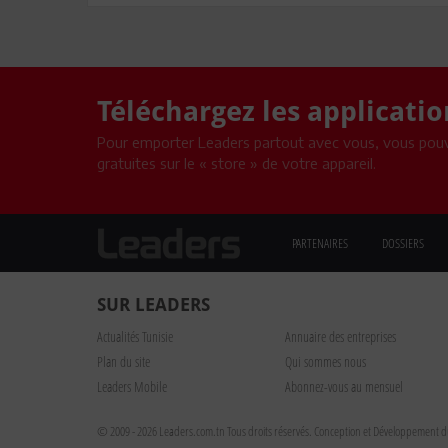
Téléchargez les applicati
Pour emporter Leaders partout avec vous, vous pouv
gratuites sur le « store » de votre appareil.
PARTENAIRES
DOSSIERS
SUR LEADERS
Actualités Tunisie
Annuaire des entreprises
Plan du site
Qui sommes nous
Leaders Mobile
Abonnez-vous au mensuel
© 2009 - 2026 Leaders.com.tn Tous droits réservés.
Conception et Développement du