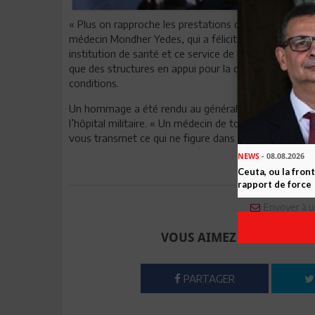
« Plus on rapproche les prestations du patient, meilleu
médecin Mondher Yedes, qui a félicité le ministère de 
institution de santé et ce service de pointe. Il s’est d
que des structures en appui pour la qualité des prest
conditions.
Un hommage a été rendu au général de brigade médec
l’hôpital militaire. « Un médecin de tous les combats
vous transmet ce qui ne figure dans aucun manuel et 
NEWS
- 08.08.2026
Ceuta, ou la fro
rapport de force
Envoyer à u
VOUS AIMEZ CET ARTICLE
PARTAGER