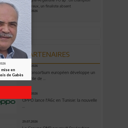
valeureux, un finaliste absent
19.07.2026
PARTENAIRES
2026
06.08.2026
 mise en
Un consortium européen développe un
asis de Gabès
modèle de ...
04.08.2026
OPPO lance l'A6c en Tunisie: la nouvelle
...
29.07.2026
Le Groupe QNB poursuit l’exécution