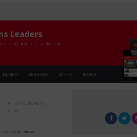
ons Leaders
ez télécharger nos applications
LEADERS TV
SUCCESS STORY
OPINIONS
TENDANCE
Annuaire de personnalités
Contact
 site internet par
Tanit web