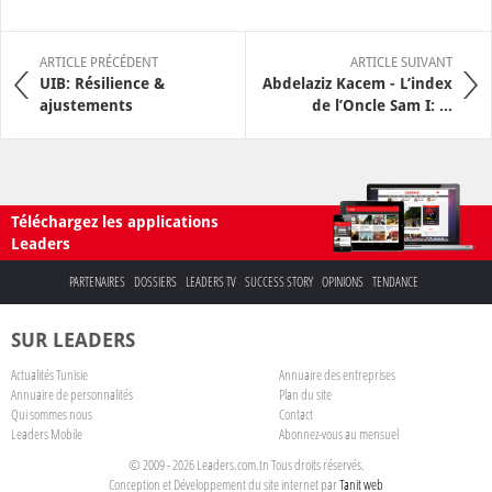
ARTICLE PRÉCÉDENT
ARTICLE SUIVANT
UIB: Résilience &
Abdelaziz Kacem - L’index
ajustements
de l’Oncle Sam I: ...
Téléchargez les applications
Leaders
PARTENAIRES
DOSSIERS
LEADERS TV
SUCCESS STORY
OPINIONS
TENDANCE
SUR LEADERS
Actualités Tunisie
Annuaire des entreprises
Annuaire de personnalités
Plan du site
Qui sommes nous
Contact
Leaders Mobile
Abonnez-vous au mensuel
© 2009 - 2026 Leaders.com.tn Tous droits réservés.
Conception et Développement du site internet par
Tanit web