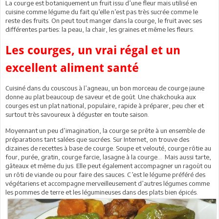
La courge est botaniquement un fruit issu d’une fleur mais utilisé en
cuisine comme légume du fait qu’elle n’est pas très sucrée comme le
reste des fruits. On peut tout manger dans la courge, le fruit avec ses
différentes parties: la peau, la chair, les graines et même les fleurs.
Les courges, un vrai régal et un
excellent aliment santé
Cuisiné dans du couscous à l’agneau, un bon morceau de courge jaune
donne au plat beaucoup de saveur et de goût. Une chakchouka aux
courges est un plat national, populaire, rapide à préparer, peu cher et
surtout très savoureux à déguster en toute saison.
Moyennant un peu d’imagination, la courge se prête à un ensemble de
préparations tant salées que sucrées. Sur Internet, on trouve des
dizaines de recettes à base de courge. Soupe et velouté, courge rôtie au
four, purée, gratin, courge farcie, lasagne à la courge… Mais aussi tarte,
gâteaux et même du jus. Elle peut également accompagner un ragoût ou
un rôti de viande ou pour faire des sauces. C’est le légume préféré des
végétariens et accompagne merveilleusement d’autres légumes comme
les pommes de terre et les légumineuses dans des plats bien épicés.