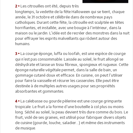
Les citrouilles ont été, depuis très
2 •
longtemps, la vedette de la fête Halloween qui se tient, chaque
année, le 31 octobre et célébrée dans de nombreux pays
catholiques. Durant cette fête, la citrouille est sculptée en têtes
horrifiantes, et installée, avec une bougie à l’intérieur, dans la
maison ou le jardin. L’idée est de recréer des monstres dans la nuit
pour effrayer les esprits malveillants qui rôdent autour des
humains.
La courge éponge, luffa ou loofah, est une espèce de courge
3 •
qui n’est pas consommable. Laissée au soleil, le fruit allongé se
déshydrate et laisse un tissu fibreux, spongieux et rugueux. Cette
éponge naturelle végétale permet, dans la salle de bain, un
gommage cutané doux et efficace. En cuisine, on peut l’utiliser
pour faire la vaisselle et récurer les casseroles. Elle peut être
destinée à de multiples autres usages pour ses propriétés
absorbantes et gommantes.
La calebasse ou gourde pèlerine est une courge grimpante
4 •
tropicale. Le fruit a la forme d’une bouteille à col plus ou moins
long. Séché au soleil, la peau devient très dure comme du bois. Le
fruit, vidé de ses graines, est utilisé pour fabriquer divers objets
de cuisine (gourde, louche, saladier…) et même des instruments
de musique.