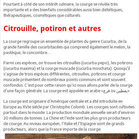
Pourtant à côté de son intérêt culinaire, la courge se révèle très
importante et a des bienfaits considérables aussi bien diététiques,
thérapeutiques, cosmétiques que culturels.
Citrouille, potiron et autres
La courge regroupe un ensemble de plantes du genre Cucurba, de la
grande famille des cucurbitacées qui comprend également le melon, la
pastèque, le concombre….
Parmi ces espèces, on trouve les citrouilles (cucurba pepo), les potirons
(cucurba maxima) et la courge muscade (cucurba moschata). Quoiqu’il
s’agisse de trois espèces différentes, citrouilles, potirons et courge
muscade présentent de nombreux points communs et sont souvent
confondus. C’est pour cette raison qu’ici nous allons parler de la courge
d’une façon générale. La courge est appelée en arabe «
ou
».
يقطين
قرع
La courge est originaire d’Amérique centrale et a été introduite en
Europe au XVIe siécle par Christophe Colomb. Les courges sont cultivées
partout dans le monde. La production mondiale annuelle serait d’environ
20 millions de tonnes. La Chine et l’Inde sont les plus gros producteurs
de courge. Au niveau européen, l’Italie et l’Espagne sont de grands
producteurs, alors que la France importe de la courge.