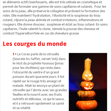
en éléments actifs bienfaisants, elle est très utilisée en cosmétique et
permet de formuler une gamme de soins capillaires et cutanés.. Pour les
soins de la peau, elle préserve le collagène et prévient la formation des
rides. Elle maintient l’hydratation, l’élasticité et la souplesse du tissu
cutané, répare la peau abîmée et combat irritations, inflammations et
rougeurs. Elle donne douceur, souplesse et éclat au tissu cutané. En soins
capillaires, l’huile ralentit la chute, stimule la pousse des cheveux et
combat l’hyperséborrhée en cas de chevelure grasse.
Les courges du monde
Le Coran parle de la citrouille
1 •
(Sourate As-Saffat, verset 146) dans
le récit du prophète Younous (Jonas
pour les chrétiens) qui resta dans
l’obscurité du ventre d’un grand
poisson durant quarante jours. Il fut
rejeté sur le rivage très amaigri et
malade. Allah lui envoya un plant de
citrouille qui l’abrita avec ses grandes
feuilles et le nourrit avec ses fruits
nutritifs et délicieux, ce qui le sauva,
et il a retrouvé rapidement sa santé
et sa vitalité.