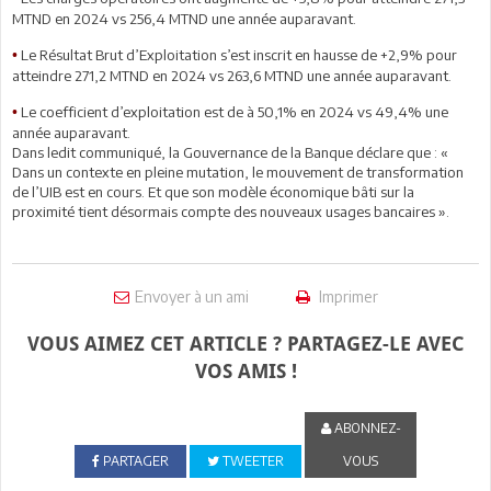
MTND en 2024 vs 256,4 MTND une année auparavant.
Le Résultat Brut d’Exploitation s’est inscrit en hausse de +2,9% pour
•
atteindre 271,2 MTND en 2024 vs 263,6 MTND une année auparavant.
Le coefficient d’exploitation est de à 50,1% en 2024 vs 49,4% une
•
année auparavant.
Dans ledit communiqué, la Gouvernance de la Banque déclare que : «
Dans un contexte en pleine mutation, le mouvement de transformation
de l’UIB est en cours. Et que son modèle économique bâti sur la
proximité tient désormais compte des nouveaux usages bancaires ».
Envoyer à un ami
Imprimer
VOUS AIMEZ CET ARTICLE ? PARTAGEZ-LE AVEC
VOS AMIS !
ABONNEZ-
PARTAGER
TWEETER
VOUS