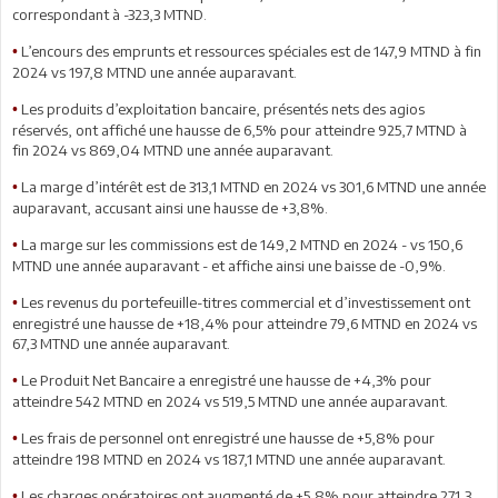
correspondant à -323,3 MTND.
L’encours des emprunts et ressources spéciales est de 147,9 MTND à fin
•
2024 vs 197,8 MTND une année auparavant.
Les produits d’exploitation bancaire, présentés nets des agios
•
réservés, ont affiché une hausse de 6,5% pour atteindre 925,7 MTND à
fin 2024 vs 869,04 MTND une année auparavant.
La marge d’intérêt est de 313,1 MTND en 2024 vs 301,6 MTND une année
•
auparavant, accusant ainsi une hausse de +3,8%.
La marge sur les commissions est de 149,2 MTND en 2024 - vs 150,6
•
MTND une année auparavant - et affiche ainsi une baisse de -0,9%.
Les revenus du portefeuille-titres commercial et d’investissement ont
•
enregistré une hausse de +18,4% pour atteindre 79,6 MTND en 2024 vs
67,3 MTND une année auparavant.
Le Produit Net Bancaire a enregistré une hausse de +4,3% pour
•
atteindre 542 MTND en 2024 vs 519,5 MTND une année auparavant.
Les frais de personnel ont enregistré une hausse de +5,8% pour
•
atteindre 198 MTND en 2024 vs 187,1 MTND une année auparavant.
Les charges opératoires ont augmenté de +5,8% pour atteindre 271,3
•