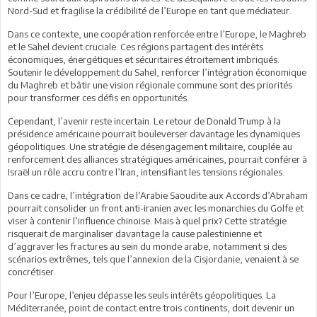
Nord-Sud et fragilise la crédibilité de l’Europe en tant que médiateur.
Dans ce contexte, une coopération renforcée entre l’Europe, le Maghreb
et le Sahel devient cruciale. Ces régions partagent des intérêts
économiques, énergétiques et sécuritaires étroitement imbriqués.
Soutenir le développement du Sahel, renforcer l’intégration économique
du Maghreb et bâtir une vision régionale commune sont des priorités
pour transformer ces défis en opportunités.
Cependant, l’avenir reste incertain. Le retour de Donald Trump à la
présidence américaine pourrait bouleverser davantage les dynamiques
géopolitiques. Une stratégie de désengagement militaire, couplée au
renforcement des alliances stratégiques américaines, pourrait conférer à
Israël un rôle accru contre l’Iran, intensifiant les tensions régionales.
Dans ce cadre, l’intégration de l’Arabie Saoudite aux Accords d’Abraham
pourrait consolider un front anti-iranien avec les monarchies du Golfe et
viser à contenir l’influence chinoise. Mais à quel prix? Cette stratégie
risquerait de marginaliser davantage la cause palestinienne et
d’aggraver les fractures au sein du monde arabe, notamment si des
scénarios extrêmes, tels que l’annexion de la Cisjordanie, venaient à se
concrétiser.
Pour l’Europe, l’enjeu dépasse les seuls intérêts géopolitiques. La
Méditerranée, point de contact entre trois continents, doit devenir un