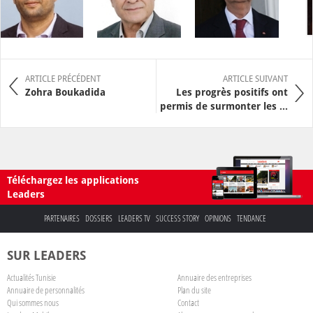
ARTICLE PRÉCÉDENT
ARTICLE SUIVANT
Zohra Boukadida
Les progrès positifs ont
permis de surmonter les ...
Téléchargez les applications
Leaders
PARTENAIRES
DOSSIERS
LEADERS TV
SUCCESS STORY
OPINIONS
TENDANCE
SUR LEADERS
Actualités Tunisie
Annuaire des entreprises
Annuaire de personnalités
Plan du site
Qui sommes nous
Contact