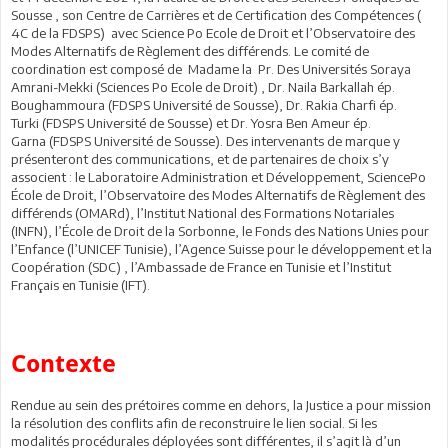
Sousse , son Centre de Carrières et de Certification des Compétences (
4C de la FDSPS) avec Science Po Ecole de Droit et l’Observatoire des
Modes Alternatifs de Règlement des différends. Le comité de
coordination est composé de Madame la Pr. Des Universités Soraya
Amrani-Mekki (Sciences Po Ecole de Droit) , Dr. Naila Barkallah ép.
Boughammoura (FDSPS Université de Sousse), Dr. Rakia Charfi ép.
Turki (FDSPS Université de Sousse) et Dr. Yosra Ben Ameur ép.
Garna (FDSPS Université de Sousse). Des intervenants de marque y
présenteront des communications, et de partenaires de choix s’y
associent : le Laboratoire Administration et Développement, SciencePo
École de Droit, l’Observatoire des Modes Alternatifs de Règlement des
différends (OMARd), l’Institut National des Formations Notariales
(INFN), l’École de Droit de la Sorbonne, le Fonds des Nations Unies pour
l’Enfance (l’UNICEF Tunisie), l’Agence Suisse pour le développement et la
Coopération (SDC) , l’Ambassade de France en Tunisie et l’Institut
Français en Tunisie (IFT).
Contexte
Rendue au sein des prétoires comme en dehors, la Justice a pour mission
la résolution des conflits afin de reconstruire le lien social. Si les
modalités procédurales déployées sont différentes, il s’agit là d’un