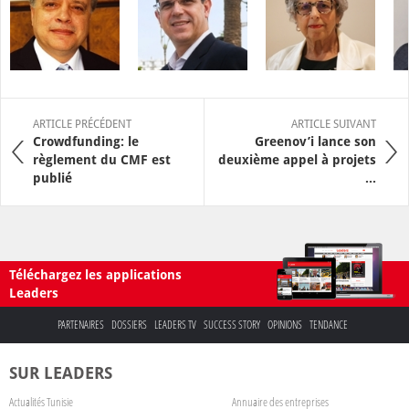
ARTICLE PRÉCÉDENT
ARTICLE SUIVANT
Crowdfunding: le
Greenov’i lance son
règlement du CMF est
deuxième appel à projets
publié
...
Téléchargez les applications
Leaders
PARTENAIRES
DOSSIERS
LEADERS TV
SUCCESS STORY
OPINIONS
TENDANCE
SUR LEADERS
Actualités Tunisie
Annuaire des entreprises