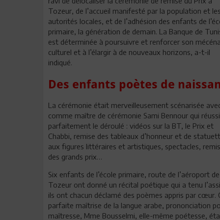
ravi de délocaliser la cérémonie de remise du Prix à
Tozeur, de l’accueil manifesté par la population et le
autorités locales, et de l’adhésion des enfants de l’éc
primaire, la génération de demain. La Banque de Tuni
est déterminée à poursuivre et renforcer son mécén
culturel et à l’élargir à de nouveaux horizons, a-t-il
indiqué.
Des enfants poètes de naissa
La cérémonie était merveilleusement scénarisée ave
comme maître de cérémonie Sami Bennour qui réussi
parfaitement le déroulé : vidéos sur la BT, le Prix et
Chabbi, remise des tableaux d’honneur et de statuet
aux figures littéraires et artistiques, spectacles, remi
des grands prix…
Six enfants de l’école primaire, route de l’aéroport de
Tozeur ont donné un récital poétique qui a tenu l’assi
ils ont chacun déclamé des poèmes appris par cœur. 
parfaite maîtrise de la langue arabe, prononciation p
maîtresse, Mme Bousselmi, elle-même poétesse, était en