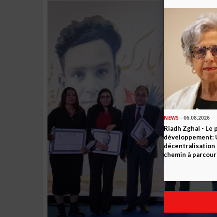
NEWS
- 06.08.2026
Riadh Zghal - Le 
développement: U
décentralisation 
chemin à parcour