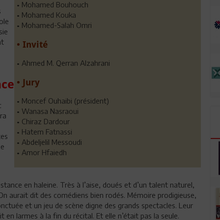
• Mohamed Bouhouch
s
• Mohamed Kouka
ole
• Mohamed-Salah Omri
sie
at
• Invité
• Ahmed M. Qerran Alzahrani
• Jury
nce
• Moncef Ouhaibi (président)
c
• Wanasa Nasraoui
ra
• Chiraz Dardour
• Hatem Fatnassi
tes
• Abdeljelil Messoudi
se
• Amor Hfaiedh
stance en haleine. Très à l’aise, doués et d’un talent naturel,
On aurait dit des comédiens bien rodés. Mémoire prodigieuse,
onctuée et un jeu de scène digne des grands spectacles. Leur
 larmes à la fin du récital. Et elle n’était pas la seule.