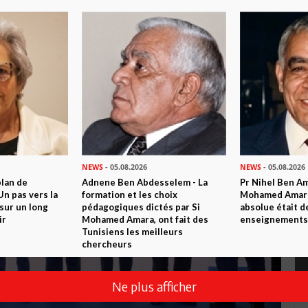
NEWS
- 05.08.2026
NEWS
- 05.08.2026
plan de
Adnene Ben Abdesselem - La
Pr Nihel Ben Am
n pas vers la
formation et les choix
Mohamed Amara:
sur un long
pédagogiques dictés par Si
absolue était d
ir
Mohamed Amara, ont fait des
enseignements 
Tunisiens les meilleurs
chercheurs
Ne plus afficher