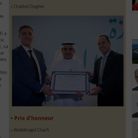
es
• Charbel Dagher
au
fi a
rix
é, sa
que
ples
ites
i
r
• Prix d’honneur
• Abdelmajid Charfi
s