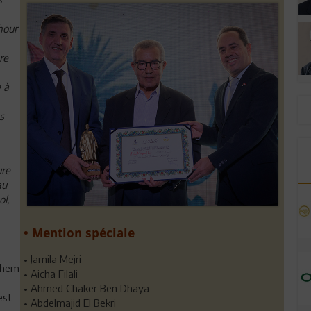
hour
re
 à
s
ure
au
l,
• Mention spéciale
• Jamila Mejri
ichem
• Aicha Filali
• Ahmed Chaker Ben Dhaya
est
• Abdelmajid El Bekri