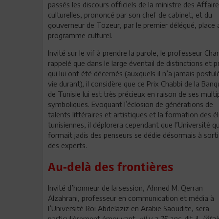
passés les discours officiels de la ministre des Affair
culturelles, prononcé par son chef de cabinet, et du
gouverneur de Tozeur, par le premier délégué, place 
programme culturel.
Invité sur le vif à prendre la parole, le professeur Char
rappelé que dans le large éventail de distinctions et p
qui lui ont été décernés (auxquels il n’a jamais postul
vie durant), il considère que ce Prix Chabbi de la Ban
de Tunisie lui est très précieux en raison de ses multi
symboliques. Evoquant l’éclosion de générations de
talents littéraires et artistiques et la formation des él
tunisiennes, il déplorera cependant que l’Université qu
formait jadis des penseurs se dédie désormais à sorti
des experts.
Au-delà des frontières
Invité d’honneur de la session, Ahmed M. Qerran
Alzahrani, professeur en communication et média à
l’Université Roi Abdelaziz en Arabie Saoudite, sera
particulièrement émouvant.
«Il y a 25 ans,
dit-il,
j’étai