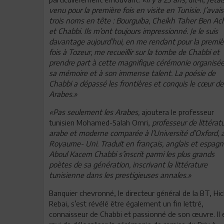
venu pour la première fois en visite en Tunisie. J’avais
trois noms en tête : Bourguiba, Cheikh Taher Ben Ac
et Chabbi. Ils m’ont toujours impressionné. Je le suis
davantage aujourd’hui, en me rendant pour la premiè
fois à Tozeur, me recueillir sur la tombe de Chabbi et
prendre part à cette magnifique cérémonie organisée
sa mémoire et à son immense talent. La poésie de
Chabbi a dépassé les frontières et conquis le cœur de
Arabes.»
«Pas seulement les Arabes,
ajoutera le professeur
tunisien Mohamed-Salah Omri,
professeur de littérat
arabe et moderne comparée à l’Université d’Oxford, 
Royaume- Uni. Traduit en français, anglais et espagno
Aboul Kacem Chabbi s’inscrit parmi les plus grands
poètes de sa génération, inscrivant la littérature
tunisienne dans les prestigieuses annales.»
Banquier chevronné, le directeur général de la BT, H
Rebai, s’est révélé être également un fin lettré,
connaisseur de Chabbi et passionné de son œuvre. Il 