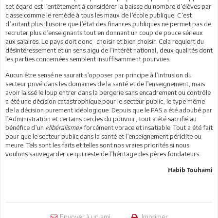
cet égard est l’entêtement à considérer la baisse du nombre d’élèves par
classe comme le remède à tous les maux de l’école publique. C’est
d’autant plus illusoire que l’état des finances publiques ne permet pas de
recruter plus d’enseignants tout en donnant un coup de pouce sérieux
aux salaires. Le pays doit donc choisir et bien choisir. Cela requiert du
désintéressement et un sens aigu de l’intérêt national, deux qualités dont
les parties concernées semblent insuffisamment pourvues.
Aucun être sensé ne saurait s’opposer par principe à l’intrusion du
secteur privé dans les domaines de la santé et de l’enseignement, mais
avoir laissé le loup entrer dans la bergerie sans encadrement ou contrôle
a été une décision catastrophique pour le secteur public, le type même
de la décision purement idéologique. Depuis que le PAS a été adoubé par
l’Administration et certains cercles du pouvoir, tout a été sacrifié au
bénéfice d’un
«libéralisme»
forcément vorace et insatiable. Tout a été fait
pour que le secteur public dans la santé et l’enseignement périclite ou
meure. Tels sont les faits et telles sont nos vraies priorités si nous
voulons sauvegarder ce qui reste de l’héritage des pères fondateurs.
Habib Touhami
Envoyer à un ami
Imprimer