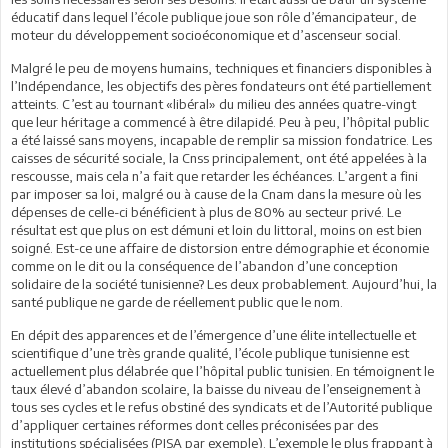
éducatif dans lequel l’école publique joue son rôle d’émancipateur, de
moteur du développement socioéconomique et d’ascenseur social.
Malgré le peu de moyens humains, techniques et financiers disponibles à
l’Indépendance, les objectifs des pères fondateurs ont été partiellement
atteints. C’est au tournant «libéral» du milieu des années quatre-vingt
que leur héritage a commencé à être dilapidé. Peu à peu, l’hôpital public
a été laissé sans moyens, incapable de remplir sa mission fondatrice. Les
caisses de sécurité sociale, la Cnss principalement, ont été appelées à la
rescousse, mais cela n’a fait que retarder les échéances. L’argent a fini
par imposer sa loi, malgré ou à cause de la Cnam dans la mesure où les
dépenses de celle-ci bénéficient à plus de 80% au secteur privé. Le
résultat est que plus on est démuni et loin du littoral, moins on est bien
soigné. Est-ce une affaire de distorsion entre démographie et économie
comme on le dit ou la conséquence de l’abandon d’une conception
solidaire de la société tunisienne? Les deux probablement. Aujourd’hui, la
santé publique ne garde de réellement public que le nom.
En dépit des apparences et de l’émergence d’une élite intellectuelle et
scientifique d’une très grande qualité, l’école publique tunisienne est
actuellement plus délabrée que l’hôpital public tunisien. En témoignent le
taux élevé d’abandon scolaire, la baisse du niveau de l’enseignement à
tous ses cycles et le refus obstiné des syndicats et de l’Autorité publique
d’appliquer certaines réformes dont celles préconisées par des
institutions spécialisées (PISA par exemple). L’exemple le plus frappant à