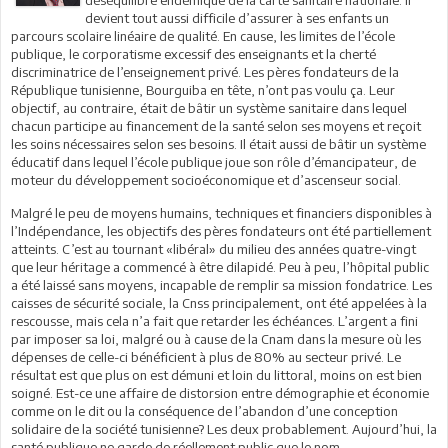
devient tout aussi difficile d’assurer à ses enfants un
parcours scolaire linéaire de qualité. En cause, les limites de l’école
publique, le corporatisme excessif des enseignants et la cherté
discriminatrice de l’enseignement privé. Les pères fondateurs de la
République tunisienne, Bourguiba en tête, n’ont pas voulu ça. Leur
objectif, au contraire, était de bâtir un système sanitaire dans lequel
chacun participe au financement de la santé selon ses moyens et reçoit
les soins nécessaires selon ses besoins. Il était aussi de bâtir un système
éducatif dans lequel l’école publique joue son rôle d’émancipateur, de
moteur du développement socioéconomique et d’ascenseur social.
Malgré le peu de moyens humains, techniques et financiers disponibles à
l’Indépendance, les objectifs des pères fondateurs ont été partiellement
atteints. C’est au tournant «libéral» du milieu des années quatre-vingt
que leur héritage a commencé à être dilapidé. Peu à peu, l’hôpital public
a été laissé sans moyens, incapable de remplir sa mission fondatrice. Les
caisses de sécurité sociale, la Cnss principalement, ont été appelées à la
rescousse, mais cela n’a fait que retarder les échéances. L’argent a fini
par imposer sa loi, malgré ou à cause de la Cnam dans la mesure où les
dépenses de celle-ci bénéficient à plus de 80% au secteur privé. Le
résultat est que plus on est démuni et loin du littoral, moins on est bien
soigné. Est-ce une affaire de distorsion entre démographie et économie
comme on le dit ou la conséquence de l’abandon d’une conception
solidaire de la société tunisienne? Les deux probablement. Aujourd’hui, la
santé publique ne garde de réellement public que le nom.