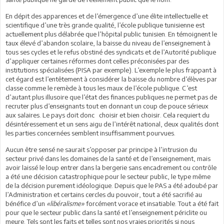
En dépit des apparences et de l’émergence d’une élite intellectuelle et
scientifique d’une très grande qualité, l’école publique tunisienne est
actuellement plus délabrée que l’hôpital public tunisien. En témoignent le
taux élevé d’abandon scolaire, la baisse du niveau de l’enseignement à
tous ses cycles et le refus obstiné des syndicats et de l’Autorité publique
d’appliquer certaines réformes dont celles préconisées par des
institutions spécialisées (PISA par exemple). L’exemple le plus frappant à
cet égard est l’entêtement à considérer la baisse du nombre d’élèves par
classe comme le remède à tous les maux de l’école publique. C’est
d’autant plus illusoire que l’état des finances publiques ne permet pas de
recruter plus d’enseignants tout en donnant un coup de pouce sérieux
aux salaires. Le pays doit donc choisir et bien choisir. Cela requiert du
désintéressement et un sens aigu de l’intérêt national, deux qualités dont
les parties concernées semblent insuffisamment pourvues.
Aucun être sensé ne saurait s’opposer par principe à l’intrusion du
secteur privé dans les domaines de la santé et de l’enseignement, mais
avoir laissé le loup entrer dans la bergerie sans encadrement ou contrôle
a été une décision catastrophique pour le secteur public, le type même
de la décision purement idéologique. Depuis que le PAS a été adoubé par
l’Administration et certains cercles du pouvoir, tout a été sacrifié au
bénéfice d’un
«libéralisme»
forcément vorace et insatiable. Tout a été fait
pour que le secteur public dans la santé et l’enseignement périclite ou
meure. Tels sont les faits et telles sont nos vraies priorités si nous