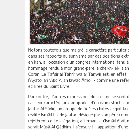
Notons toutefois que malgré le caractère particulier
dans ses rapports au sunnisme par des positions extrê
en Iran, à l’occasion d’un congrès international tenu 
hommage rendu à mon grand-père le cheikh- el- Isl
Coran. Le Tafsîr al Tahrîr wa al Tanwîr est, en effet,
l’Ayatollah ‘Abd Allah JawâdîÂmolî - comme une réf
éclairée du Saint Livre.
Par contre, d’autres expressions du chiisme se sont d
cas leur caractère aux antipodes d’un islam strict. Un
Jaafar Al Sâdiq, un groupe de fidèles chiites acquit l
réalité Ismâïl fils de Jaafar, désigné par son père com
rejetèrent cette allégation, affirmant qu’Ismâïl éta
serait Mûsâ Al Qâdhim. Il s’ensuivit l’apparition d’un