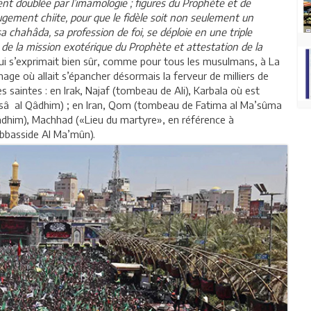
nt doublée par l’imamologie ; figures du Prophète et de
jugement chiite, pour que le fidèle soit non seulement un
 chahâda, sa profession de foi, se déploie en une triple
n de la mission exotérique du Prophète et attestation de la
ui s’exprimait bien sûr, comme pour tous les musulmans, à La
age où allait s’épancher désormais la ferveur de milliers de
les saintes : en Irak, Najaf (tombeau de Ali), Karbala où est
sâ al Qâdhim) ; en Iran, Qom (tombeau de Fatima al Ma’sûma
âdhim), Machhad («Lieu du martyre», en référence à
 abbasside Al Ma’mûn).