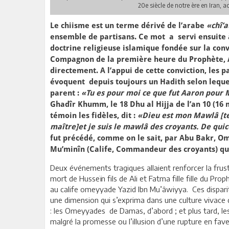
20e siècle de notre ère en Iran
Le chiisme est un terme dérivé de l’arabe
«chî’a
ensemble de partisans. Ce mot a servi ensuite 
doctrine religieuse islamique fondée sur la conv
Compagnon de la première heure du Prophète, Ali
directement. A l’appui de cette conviction, les pa
évoquent depuis toujours un Hadith selon lequel 
parent :
«Tu es pour moi ce que fut Aaron pour 
Ghadîr Khumm, le 18 Dhu al Hijja de l’an 10 (16 
témoin les fidèles, dit :
«Dieu est mon Mawlâ [te
maître]et je suis le mawlâ des croyants. De quico
fut précédé, comme on le sait, par Abu Bakr, Om
Mu’minîn (Calife, Commandeur des croyants) qu’
Deux événements tragiques allaient renforcer la frustra
mort de Husseïn fils de Ali et Fatma fille fille du Pro
au calife omeyyade Yazid Ibn Mu’âwiyya. Ces disparit
une dimension qui s’exprima dans une culture vivace 
: les Omeyyades de Damas, d’abord ; et plus tard, le
malgré la promesse ou l’illusion d’une rupture en fave