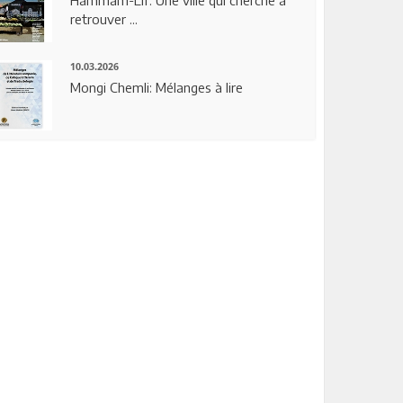
Hammam-Lif: Une ville qui cherche à
retrouver ...
10.03.2026
Mongi Chemli: Mélanges à lire