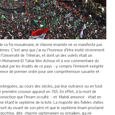
 de sa foi musulmane, le chiisme imamite ne se manifeste pas
mes. C’est ainsi que j’ai eu l’honneur d’être invité récemment
à l’Université de Téhéran, et dont un des volets était un
am Mohamed-El Tahar Ben Achour et à son commentaire du
 salué par les érudits de ce pays - y compris l’éminent exégète
érence de premier ordre pour une compréhension savante et
istinguées, au cours des siècles, par leur outrance ou en tout
e première scission apparut en 765. En effet, à la mort de
a conviction que l’Imam occulté - et Mahdi annoncé - était en
me étant le septième de la liste. La majorité des fidèles chiites
it mort du vivant de son père et que le septième Imam proclamé
e doctrine, dite chiisme septimanien ou ismaïlien, qui ne