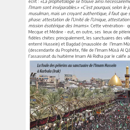
écrit :
«La prophétologie se trouve ainsi nécessaireme
l’Imam sont inséparables.» «C’est pourquoi, selon le 
musulman, mais un croyant authentique, il faut que sa
phase: attestation de l’Unité de l’Unique, attestatio
mission ésotérique des Imams»
. Cette vénération- q
Mecque et Médine - eut, en outre, ses lieux de pèlerin
fidèles chiites: principalement, les sanctuaires des vil
enterré Husseïn) et Bagdad (mausolée de l’Imam Mû
(descendante du Prophète, fille de l’Imam Mûsâ Al Q
l’assassinat du huitième Imam Ali Ridha par le calife