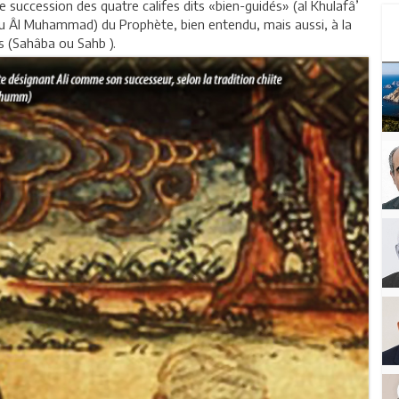
de succession des quatre califes dits «bien-guidés» (al Khulafâ’
t ou Âl Muhammad) du Prophète, bien entendu, mais aussi, à la
s (Sahâba ou Sahb ).