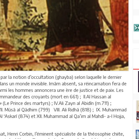
r la notion d’occultation (ghayba) selon laquelle le dernier
ans un monde invisible. Imâm absent, sa réincarnation fera de
armi les hommes annoncera une ère de justice et de paix. Les
Commandeur des croyants (mort en 661) ; II.Al Hassan al
»
(Le Prince des martyrs) ; IV.Ali Zayn al Abidîn (m.711) ;
II. Mûsâ al Qâdhim (799) VIII. Ali Ridhâ (818) ; IX. Muhammad
Al ‘Askarî (874) et XII. Muhammad al Qa’im al Mahdî- a-l Hojja,
, Henri Corbin, l’éminent spécialiste de la théosophie chiite,