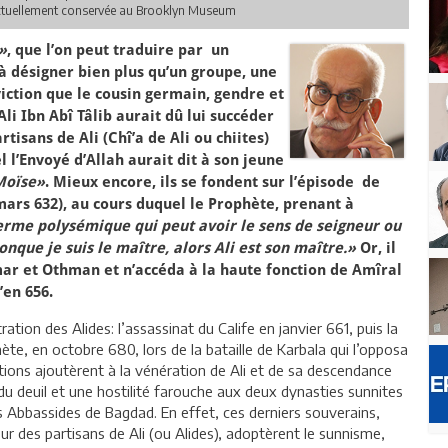
, actuellement conservée au Brooklyn Museum
»
, que l’on peut traduire par un
à désigner bien plus qu’un groupe, une
iction que le cousin germain, gendre et
 Ibn Abî Tâlib aurait dû lui succéder
rtisans de Ali (Chî’a de Ali ou chiites)
l’Envoyé d’Allah aurait dit à son jeune
Moïse»
. Mieux encore, ils se fondent sur l’épisode de
mars 632), au cours duquel le Prophète, prenant à
rme polysémique qui peut avoir le sens de seigneur ou
nque je suis le maître, alors Ali est son maître.»
Or, il
ar et Othman et n’accéda à la haute fonction de Amîral
en 656.
tion des Alides: l’assassinat du Calife en janvier 661, puis la
phète, en octobre 680, lors de la bataille de Karbala qui l’opposa
ions ajoutèrent à la vénération de Ali et de sa descendance
du deuil et une hostilité farouche aux deux dynasties sunnites
s Abbassides de Bagdad. En effet, ces derniers souverains,
ur des partisans de Ali (ou Alides), adoptèrent le sunnisme,