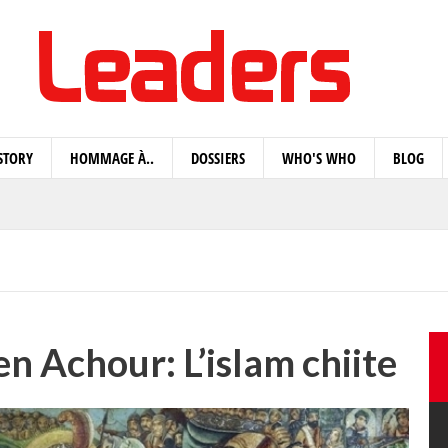
STORY
HOMMAGE À..
DOSSIERS
WHO'S WHO
BLOG
 Achour: L’islam chiite