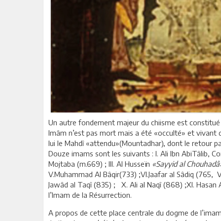
Un autre fondement majeur du chiisme est constitué pa
Imâm n’est pas mort mais a été «occulté» et vivant d
lui le Mahdî «attendu»(Mountadhar), dont le retour p
Douze imams sont les suivants : I. Ali Ibn AbiTâlib, 
Mojtaba (m.669) ; III. Al Husseïn
«Sayyid al Chouhadâ
V.Muhammad Al Bâqir(733) ;VI.Jaafar al Sâdiq (765, V
Jawâd al Taqî (835) ; X. Ali al Naqî (868) ;XI. Hasan 
l’Imam de la Résurrection.
A propos de cette place centrale du dogme de l’imamat