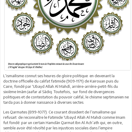
L’ismaïlisme connut ses heures de gloire politique en devenant la
doctrine officielle du califat fatimide (909-1171) de Kairouan puis du
Caire, fondé par ‘Ubayd Allah Al Mahdî, arrière-arrière-petit-fils du
sixième Imâm Jaafar al Sâdiq. Toutefois, sur fond de divergences
politiques et de contestation du pouvoir califal, le chiisme septimanien ne
tarda pas à donner naissance à diverses sectes.
Les Qarmates (899-1077). Ce courant dissident de l’ismaïlisme qui
refusait de reconnaître le Fatimide ‘Ubayd Allah Al Mahdi comme Imam
fut fondé par un certain Hamdân Qarmat Ibn Al Ach’ath qui, en outre,
semble avoir été révolté par les injustices sociales dans l’empire