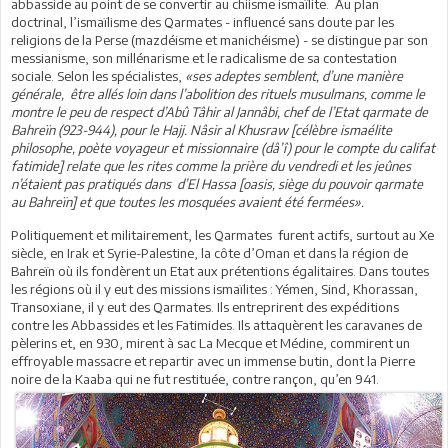
abbasside au point de se convertir au chiisme ismaïlite. Au plan
doctrinal, l’ismaïlisme des Qarmates - influencé sans doute par les
religions de la Perse (mazdéisme et manichéisme) - se distingue par son
messianisme, son millénarisme et le radicalisme de sa contestation
sociale. Selon les spécialistes,
«ses adeptes semblent, d’une manière
générale, être allés loin dans l’abolition des rituels musulmans, comme le
montre le peu de respect d’Abû Tâhir al Jannâbi, chef de l’Etat qarmate de
Bahreïn (923-944), pour le Hajj. Nâsir al Khusraw [célèbre ismaélite
philosophe, poète voyageur et missionnaire (dâ’î) pour le compte du califat
fatimide] relate que les rites comme la prière du vendredi et les jeûnes
n’étaient pas pratiqués dans d’El Hassa [oasis, siège du pouvoir qarmate
au Bahreïn] et que toutes les mosquées avaient été fermées».
Politiquement et militairement, les Qarmates furent actifs, surtout au Xe
siècle, en Irak et Syrie-Palestine, la côte d’Oman et dans la région de
Bahreïn où ils fondèrent un Etat aux prétentions égalitaires. Dans toutes
les régions où il y eut des missions ismaïlites : Yémen, Sind, Khorassan,
Transoxiane, il y eut des Qarmates. Ils entreprirent des expéditions
contre les Abbassides et les Fatimides. Ils attaquèrent les caravanes de
pèlerins et, en 930, mirent à sac La Mecque et Médine, commirent un
effroyable massacre et repartir avec un immense butin, dont la Pierre
noire de la Kaaba qui ne fut restituée, contre rançon, qu’en 941.