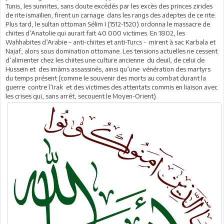
Tunis, les sunnites, sans doute excédés par les excès des princes zirides
de rite ismaïlien, firent un carnage dans les rangs des adeptes de ce rite.
Plus tard, le sultan ottoman Sélim I (1512-1520) ordonna le massacre de
chiites d’Anatolie qui aurait fait 40 000 victimes. En 1802, les
Wahhabites d’Arabie – anti-chiites et anti-Turcs - mirent à sac Karbala et
Najaf, alors sous domination ottomane. Les tensions actuelles ne cessent
d’alimenter chez les chiites une culture ancienne du deuil, de celui de
Husseïn et des imâms assassinés, ainsi qu’une vénération des martyrs
du temps présent (comme le souvenir des morts au combat durant la
guerre contre l’Irak et des victimes des attentats commis en liaison avec
les crises qui, sans arrêt, secouent le Moyen-Orient).