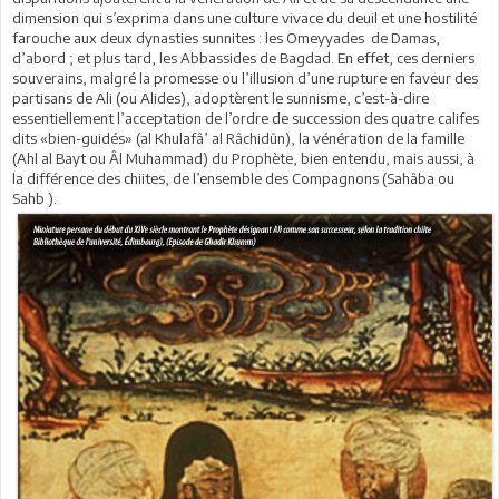
dimension qui s’exprima dans une culture vivace du deuil et une hostilité
farouche aux deux dynasties sunnites : les Omeyyades de Damas,
d’abord ; et plus tard, les Abbassides de Bagdad. En effet, ces derniers
souverains, malgré la promesse ou l’illusion d’une rupture en faveur des
partisans de Ali (ou Alides), adoptèrent le sunnisme, c’est-à-dire
essentiellement l’acceptation de l’ordre de succession des quatre califes
dits «bien-guidés» (al Khulafâ’ al Râchidûn), la vénération de la famille
(Ahl al Bayt ou Âl Muhammad) du Prophète, bien entendu, mais aussi, à
la différence des chiites, de l’ensemble des Compagnons (Sahâba ou
Sahb ).