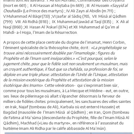
imams sont les suivants : I. Ali Ibn AbiTâlib, Commandeur des croyants
(mort en 661) ; II.Al Hassan al Mojtaba (m.669) ; III. Al Husseïn
«Sayyid al
Chouhadâ»
(Le Prince des martyrs) ; IV.Ali Zayn al Abidîn (m.711) ;
V.Muhammad Al Bâqir(733) ;VI.Jaafar al Sâdiq (765, VII. Mûsâ al Qâdhim
(799) VIII. Ali Ridhâ (818) ; IX. Muhammad Jawâd al Taqî (835) ; X. Ali al
Naqî (868) ;XI. Hasan Al ‘Askarî (874) et XII. Muhammad al Qa’im al
Mahdî- a-l Hojja, l’Imam de la Résurrection.
A propos de cette place centrale du dogme de l’imamat, Henri Corbin,
l’éminent spécialiste de la théosophie chiite, écrit :
«La prophétologie se
trouve ainsi nécessairement doublée par l’imamologie ; figures du
Prophète et de l’Imam sont inséparables.» «C’est pourquoi, selon le
jugement chiite, pour que le fidèle soit non seulement un musulman, mais
un croyant authentique, il faut que sa chahâda, sa profession de foi, se
déploie en une triple phase: attestation de l’Unité de l’Unique, attestation
de la mission exotérique du Prophète et attestation de la mission
ésotérique des Imams»
. Cette vénération- qui s’exprimait bien sûr,
comme pour tous les musulmans, à La Mecque et Médine - eut, en outre,
ses lieux de pèlerinage où allait s’épancher désormais la ferveur de
milliers de fidèles chiites: principalement, les sanctuaires des villes saintes
: en Irak, Najaf (tombeau de Ali), Karbala où est enterré Husseïn) et
Bagdad (mausolée de l’Imam Mûsâ al Qâdhim) ; en Iran, Qom (tombeau
de Fatima al Ma’sûma (descendante du Prophète, fille de l’Imam Mûsâ Al
Qâdhim), Machhad («Lieu du martyre», en référence à l’assassinat du
huitième Imam Ali Ridha par le calife abbasside Al Ma’mûn).