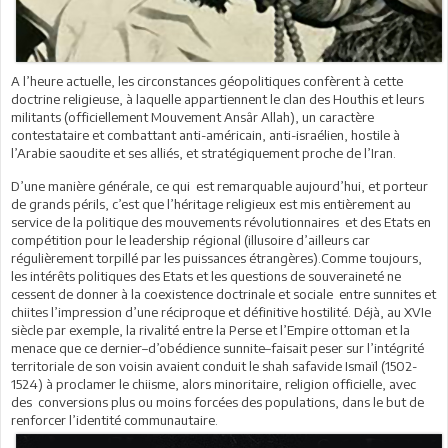
A l’heure actuelle, les circonstances géopolitiques confèrent à cette
doctrine religieuse, à laquelle appartiennent le clan des Houthis et leurs
militants (officiellement Mouvement Ansâr Allah), un caractère
contestataire et combattant anti-américain, anti-israélien, hostile à
l’Arabie saoudite et ses alliés, et stratégiquement proche de l’Iran.
D’une manière générale, ce qui est remarquable aujourd’hui, et porteur
de grands périls, c’est que l’héritage religieux est mis entièrement au
service de la politique des mouvements révolutionnaires et des Etats en
compétition pour le leadership régional (illusoire d’ailleurs car
régulièrement torpillé par les puissances étrangères).Comme toujours,
les intérêts politiques des Etats et les questions de souveraineté ne
cessent de donner à la coexistence doctrinale et sociale entre sunnites et
chiites l’impression d’une réciproque et définitive hostilité. Déjà, au XVIe
siècle par exemple, la rivalité entre la Perse et l’Empire ottoman et la
menace que ce dernier–d’obédience sunnite–faisait peser sur l’intégrité
territoriale de son voisin avaient conduit le shah safavide Ismaïl (1502-
1524) à proclamer le chiisme, alors minoritaire, religion officielle, avec
des conversions plus ou moins forcées des populations, dans le but de
renforcer l’identité communautaire.