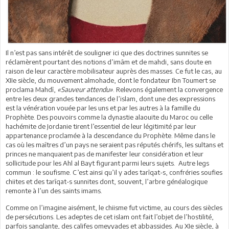
Il n’est pas sans intérêt de souligner ici que des doctrines sunnites se
réclamèrent pourtant des notions d’imâm et de mahdi, sans doute en
raison de leur caractère mobilisateur auprès des masses. Ce fut le cas, au
XIIe siècle, du mouvement almohade, dont le fondateur Ibn Toumert se
proclama Mahdî,
«Sauveur attendu»
. Relevons également la convergence
entre les deux grandes tendances de l’islam, dont une des expressions
est la vénération vouée par les uns et par les autres à la famille du
Prophète. Des pouvoirs comme la dynastie alaouite du Maroc ou celle
hachémite de Jordanie tirent l’essentiel de leur légitimité par leur
appartenance proclamée à la descendance du Prophète. Même dans le
cas où les maîtres d’un pays ne seraient pas réputés chérifs, les sultans et
princes ne manquaient pas de manifester leur considération et leur
sollicitude pour les Ahl al Bayt figurant parmi leurs sujets. Autre legs
commun : le soufisme. C’est ainsi qu’il y ades tarîqat-s, confréries soufies
chiites et des tarîqat-s sunnites dont, souvent, l’arbre généalogique
remonte à l’un des saints imams.
Comme on l’imagine aisément, le chiisme fut victime, au cours des siècles
de persécutions. Les adeptes de cet islam ont fait l’objet de l’hostilité,
parfois sanglante, des califes omeyyades et abbassides. Au XIe siècle, à