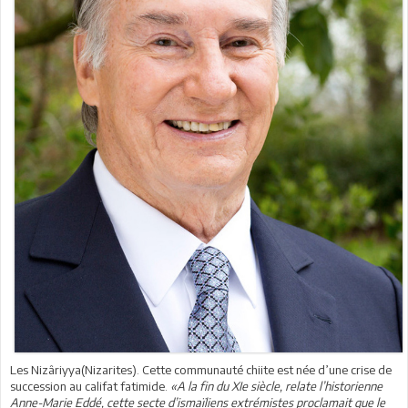
Les Nizâriyya(Nizarites). Cette communauté chiite est née d’une crise de
succession au califat fatimide.
«A la fin du XIe siècle, relate l’historienne
Anne-Marie Eddé, cette secte d’ismaïliens extrémistes proclamait que le