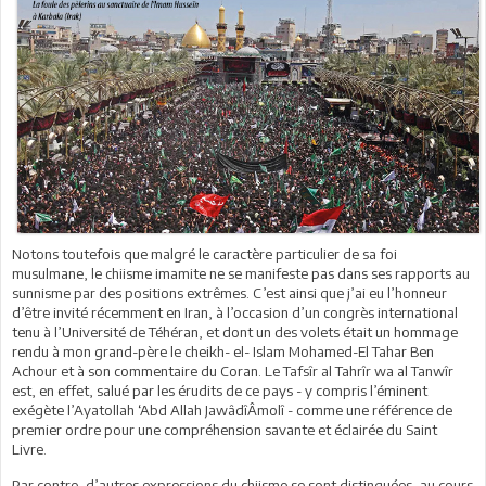
Notons toutefois que malgré le caractère particulier de sa foi
musulmane, le chiisme imamite ne se manifeste pas dans ses rapports au
sunnisme par des positions extrêmes. C’est ainsi que j’ai eu l’honneur
d’être invité récemment en Iran, à l’occasion d’un congrès international
tenu à l’Université de Téhéran, et dont un des volets était un hommage
rendu à mon grand-père le cheikh- el- Islam Mohamed-El Tahar Ben
Achour et à son commentaire du Coran. Le Tafsîr al Tahrîr wa al Tanwîr
est, en effet, salué par les érudits de ce pays - y compris l’éminent
exégète l’Ayatollah ‘Abd Allah JawâdîÂmolî - comme une référence de
premier ordre pour une compréhension savante et éclairée du Saint
Livre.
Par contre, d’autres expressions du chiisme se sont distinguées, au cours