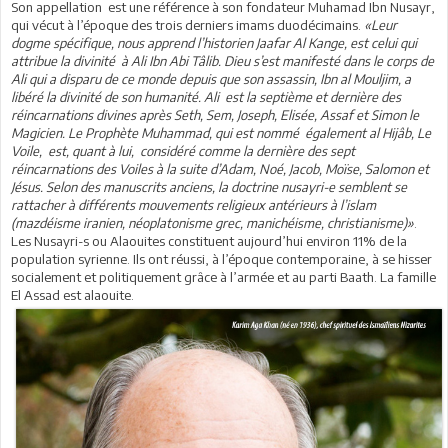
Son appellation est une référence à son fondateur Muhamad Ibn Nusayr,
qui vécut à l’époque des trois derniers imams duodécimains.
«Leur
dogme spécifique, nous apprend l’historien Jaafar Al Kange, est celui qui
attribue la divinité à Ali Ibn Abi Tâlib. Dieu s’est manifesté dans le corps de
Ali qui a disparu de ce monde depuis que son assassin, Ibn al Mouljim, a
libéré la divinité de son humanité. Ali est la septième et dernière des
réincarnations divines après Seth, Sem, Joseph, Elisée, Assaf et Simon le
Magicien. Le Prophète Muhammad, qui est nommé également al Hijâb, Le
Voile, est, quant à lui, considéré comme la dernière des sept
réincarnations des Voiles à la suite d’Adam, Noé, Jacob, Moïse, Salomon et
Jésus. Selon des manuscrits anciens, la doctrine nusayri-e semblent se
rattacher à différents mouvements religieux antérieurs à l’islam
(mazdéisme iranien, néoplatonisme grec, manichéisme, christianisme)»
.
Les Nusayri-s ou Alaouites constituent aujourd’hui environ 11% de la
population syrienne. Ils ont réussi, à l’époque contemporaine, à se hisser
socialement et politiquement grâce à l’armée et au parti Baath. La famille
El Assad est alaouite.