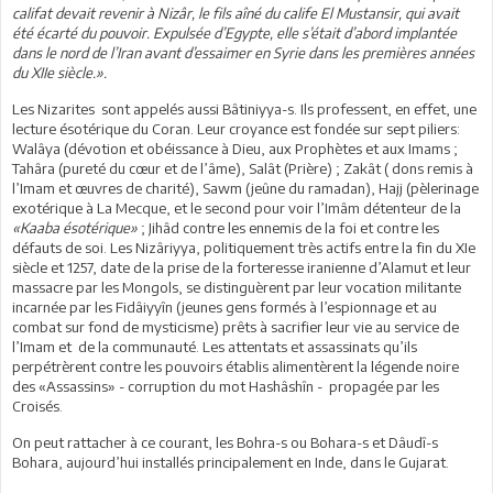
califat devait revenir à Nizâr, le fils aîné du calife El Mustansir, qui avait
été écarté du pouvoir. Expulsée d’Egypte, elle s’était d’abord implantée
dans le nord de l’Iran avant d’essaimer en Syrie dans les premières années
du XIIe siècle.».
Les Nizarites sont appelés aussi Bâtiniyya-s. Ils professent, en effet, une
lecture ésotérique du Coran. Leur croyance est fondée sur sept piliers:
Walâya (dévotion et obéissance à Dieu, aux Prophètes et aux Imams ;
Tahâra (pureté du cœur et de l’âme), Salât (Prière) ; Zakât ( dons remis à
l’Imam et œuvres de charité), Sawm (jeûne du ramadan), Hajj (pèlerinage
exotérique à La Mecque, et le second pour voir l’Imâm détenteur de la
«Kaaba ésotérique»
; Jihâd contre les ennemis de la foi et contre les
défauts de soi. Les Nizâriyya, politiquement très actifs entre la fin du XIe
siècle et 1257, date de la prise de la forteresse iranienne d’Alamut et leur
massacre par les Mongols, se distinguèrent par leur vocation militante
incarnée par les Fidâiyyîn (jeunes gens formés à l’espionnage et au
combat sur fond de mysticisme) prêts à sacrifier leur vie au service de
l’Imam et de la communauté. Les attentats et assassinats qu’ils
perpétrèrent contre les pouvoirs établis alimentèrent la légende noire
des «Assassins» - corruption du mot Hashâshîn - propagée par les
Croisés.
On peut rattacher à ce courant, les Bohra-s ou Bohara-s et Dâudî-s
Bohara, aujourd’hui installés principalement en Inde, dans le Gujarat.