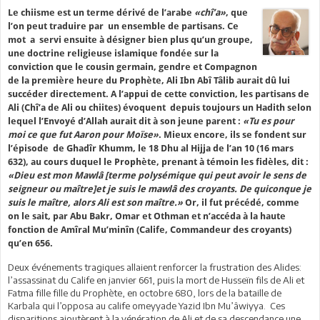
Le chiisme est un terme dérivé de l’arabe
«chî’a»
, que
l’on peut traduire par un ensemble de partisans. Ce
mot a servi ensuite à désigner bien plus qu’un groupe,
une doctrine religieuse islamique fondée sur la
conviction que le cousin germain, gendre et Compagnon
de la première heure du Prophète, Ali Ibn Abî Tâlib aurait dû lui
succéder directement. A l’appui de cette conviction, les partisans de
Ali (Chî’a de Ali ou chiites) évoquent depuis toujours un Hadith selon
lequel l’Envoyé d’Allah aurait dit à son jeune parent :
«Tu es pour
moi ce que fut Aaron pour Moïse»
. Mieux encore, ils se fondent sur
l’épisode de Ghadîr Khumm, le 18 Dhu al Hijja de l’an 10 (16 mars
632), au cours duquel le Prophète, prenant à témoin les fidèles, dit :
«Dieu est mon Mawlâ [terme polysémique qui peut avoir le sens de
seigneur ou maître]et je suis le mawlâ des croyants. De quiconque je
suis le maître, alors Ali est son maître.»
Or, il fut précédé, comme
on le sait, par Abu Bakr, Omar et Othman et n’accéda à la haute
fonction de Amîral Mu’minîn (Calife, Commandeur des croyants)
qu’en 656.
Deux événements tragiques allaient renforcer la frustration des Alides:
l’assassinat du Calife en janvier 661, puis la mort de Husseïn fils de Ali et
Fatma fille fille du Prophète, en octobre 680, lors de la bataille de
Karbala qui l’opposa au calife omeyyade Yazid Ibn Mu’âwiyya. Ces
disparitions ajoutèrent à la vénération de Ali et de sa descendance une