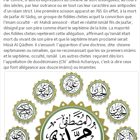
des siècles, par leur outrance ou en tout cas leur caractère aux antipodes
d’un islam strict. Une première scission apparut en 765. En effet, à la mort
de Jaafar Al Sâdiq, un groupe de fidèles chiites acquit la conviction que
l’Imam occulté - et Mahdi annoncé - était en réalité Ismâïl fils de Jaafar,
désigné par son père comme étant le septième de la liste. La majorité
des fidèles chiites rejetèrent cette allégation, affirmant qu’Ismâïl était
mort du vivant de son père et que le septième Imam proclamé serait
Mûsâ Al Qâdhim. Il s’ensuivit l’apparition d’une doctrine, dite chiisme
septimanien ou ismaïlien, qui ne reconnaissait que les six premiers imâms
et le septième, occulté, Ismâïl. Les autres chiites reçurent dès lors
l’appellation de duodécimains (Chî’ aIthnâ Achariyya, c’est-à-dire ceux
qui font allégeance aux douze Imâms) ou Imamites.