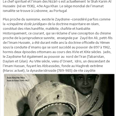
Le chef spirituel et l’imam des Nizârî-s est actuellement le Shah Karim Al
Husseïni (né en 1936), 49e Aga Khan. Le siège mondial de l’imamat
ismaïlite se trouve à Lisbonne, au Portugal.
Plus proche du sunnisme, existe le Zaydisme –considéré parfois comme
la
«cinquième école juridique»
de la doctrine majoritaire en islam,
constitué des rites hanéfite, malékite, chafiite et hanbalite.
Historiquement, ce courant, qui se réclame d’une conception du chiisme
proche de la jurisprudence sunnite, enseignée par Zayd Ibn Ali, petit-fils
de l’Imam Husseïn, a été durant mille ans la doctrine officielle du Yémen
sous la conduite d’imams qui se sont succédé au pouvoir de 897 à 1962,
hormis deux épisodes ottomans au cours des XVIe et XIXe siècles. Jadis,
le Zaydisme fut également au pouvoir au nord de l’Iran (Tabaristan,
Daylam et Gilan). Au VIIIe siècle, venu d’Orient, Idris, un descendant de
l’Imam Hassan, fuyant les Abbassides, fonde au Maghreb extrême
(Maroc actuel), la dynastie Idrisside (789-985) de rite zaydite.