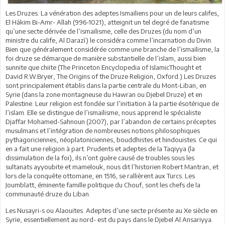
Les Druzes. La vénération des adeptes Ismaïliens pour un de leurs califes,
El Hâkim Bi-Amr- Allah (996-1021), atteignit un tel degré de fanatisme
qu’une secte dérivée de l’ismaïlisme, celle des Druzes (du nom d’un
ministre du calife, Al Darazî) le considéra comme l’incarnation du Divin.
Bien que généralement considérée comme une branche de l’ismaïlisme, la
foi druze se démarque de manière substantielle de l’islam, aussi bien
sunnite que chiite (The Princeton Encyclopedia of IslamicThought et
David R.W.Bryer, The Origins of the Druze Religion, Oxford.) Les Druzes
sont principalement établis dans la partie centrale du Mont-Liban, en
Syrie (dans la zone montagneuse du Hawran ou Djebel Druze) et en
Palestine. Leur religion est fondée sur l’initiation à la partie ésotérique de
l’islam. Elle se distingue de l’ismaïlisme, nous apprend le spécialiste
Djaffar Mohamed-Sahnoun (2007), par l’abandon de certains préceptes
musulmans et l’intégration de nombreuses notions philosophiques
pythagoriciennes, néoplatoniciennes, bouddhistes et hindouistes. Ce qui
en a fait une religion à part. Prudents et adeptes de la Taqiyya (la
dissimulation de la foi), ils n’ont guère causé de troubles sous les
sultanats ayyoubite et mamelouk, nous dit l’historien Robert Mantran, et
lors de la conquête ottomane, en 1516, se rallièrent aux Turcs. Les
Joumblatt, éminente famille politique du Chouf, sont les chefs de la
communauté druze du Liban.
Les Nusayri-s ou Alaouites. Adeptes d’une secte présente au Xe siècle en
Syrie, essentiellement au nord- est du pays dans le Djebel Al Ansariyya.