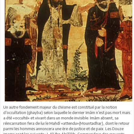
Un autre fondement majeur du chiisme est constitué par la notion
d’occultation (ghayba) selon laquelle le dernier Imâm n’est pas mort mais
a été «occulté» et vivant dans un monde invisible. Imâm absent, sa
réincarnation fera de lui le Mahdî «attendu»(Mountadhar), dont le retour
parmi les hommes annoncera une ère de justice et de paix. Les Douze