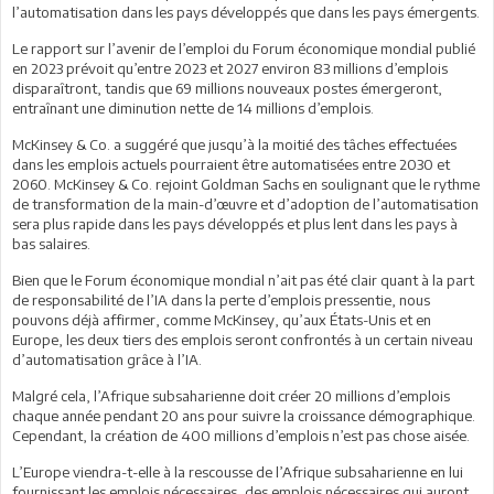
l’automatisation dans les pays développés que dans les pays émergents.
Le rapport sur l’avenir de l’emploi du Forum économique mondial publié
en 2023 prévoit qu’entre 2023 et 2027 environ 83 millions d’emplois
disparaîtront, tandis que 69 millions nouveaux postes émergeront,
entraînant une diminution nette de 14 millions d’emplois.
McKinsey & Co. a suggéré que jusqu’à la moitié des tâches effectuées
dans les emplois actuels pourraient être automatisées entre 2030 et
2060. McKinsey & Co. rejoint Goldman Sachs en soulignant que le rythme
de transformation de la main-d’œuvre et d’adoption de l’automatisation
sera plus rapide dans les pays développés et plus lent dans les pays à
bas salaires.
Bien que le Forum économique mondial n’ait pas été clair quant à la part
de responsabilité de l’IA dans la perte d’emplois pressentie, nous
pouvons déjà affirmer, comme McKinsey, qu’aux États-Unis et en
Europe, les deux tiers des emplois seront confrontés à un certain niveau
d’automatisation grâce à l’IA.
Malgré cela, l’Afrique subsaharienne doit créer 20 millions d’emplois
chaque année pendant 20 ans pour suivre la croissance démographique.
Cependant, la création de 400 millions d’emplois n’est pas chose aisée.
L’Europe viendra-t-elle à la rescousse de l’Afrique subsaharienne en lui
fournissant les emplois nécessaires, des emplois nécessaires qui auront