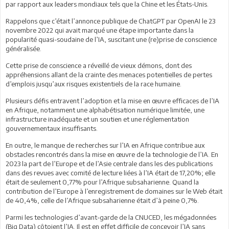
par rapport aux leaders mondiaux tels que la Chine et les États-Unis.
Rappelons que c’était l’annonce publique de ChatGPT par OpenAI le 23
novembre 2022 qui avait marqué une étape importante dans la
popularité quasi-soudaine de l’IA, suscitant une (re)prise de conscience
généralisée.
Cette prise de conscience a réveillé de vieux démons, dont des
appréhensions allant de la crainte des menaces potentielles de pertes
d’emplois jusqu’aux risques existentiels de la race humaine.
Plusieurs défis entravent l’adoption et la mise en œuvre efficaces de l’IA
en Afrique, notamment une alphabétisation numérique limitée, une
infrastructure inadéquate et un soutien et une réglementation
gouvernementaux insuffisants.
En outre, le manque de recherches sur l’IA en Afrique contribue aux
obstacles rencontrés dans la mise en œuvre de la technologie de l’IA. En
2023 la part de l’Europe et de l’Asie centrale dans les des publications
dans des revues avec comité de lecture liées à l’IA était de 17,20%; elle
était de seulement 0,77% pour l’Afrique subsaharienne. Quand la
contribution de l’Europe à l’enregistrement de domaines sur le Web était
de 40,4%, celle de l’Afrique subsaharienne était d’à peine 0,7%.
Parmi les technologies d’avant-garde de la CNUCED, les mégadonnées
(Big Data) côtoient l’IA. Il est en effet difficile de concevoir l’IA sans