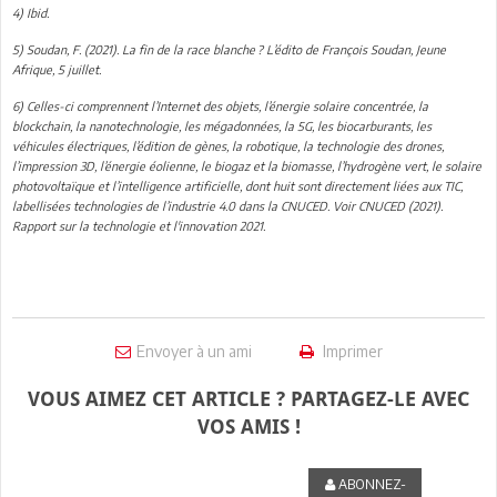
4) Ibid.
5) Soudan, F. (2021). La fin de la race blanche ? L’édito de François Soudan, Jeune
Afrique, 5 juillet.
6) Celles-ci comprennent l’Internet des objets, l’énergie solaire concentrée, la
blockchain, la nanotechnologie, les mégadonnées, la 5G, les biocarburants, les
véhicules électriques, l’édition de gènes, la robotique, la technologie des drones,
l’impression 3D, l’énergie éolienne, le biogaz et la biomasse, l’hydrogène vert, le solaire
photovoltaïque et l’intelligence artificielle, dont huit sont directement liées aux TIC,
labellisées technologies de l’industrie 4.0 dans la CNUCED. Voir CNUCED (2021).
Rapport sur la technologie et l'innovation 2021.
Envoyer à un ami
Imprimer
VOUS AIMEZ CET ARTICLE ? PARTAGEZ-LE AVEC
VOS AMIS !
ABONNEZ-