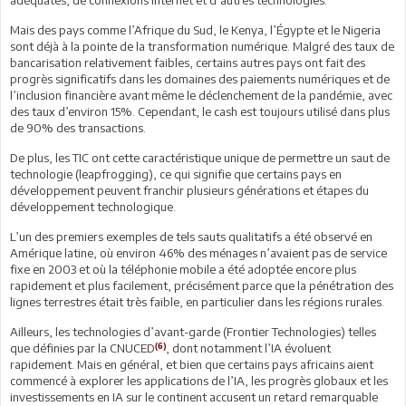
adéquates, de connexions Internet et d’autres technologies.
Mais des pays comme l’Afrique du Sud, le Kenya, l’Égypte et le Nigeria
sont déjà à la pointe de la transformation numérique. Malgré des taux de
bancarisation relativement faibles, certains autres pays ont fait des
progrès significatifs dans les domaines des paiements numériques et de
l’inclusion financière avant même le déclenchement de la pandémie, avec
des taux d’environ 15%. Cependant, le cash est toujours utilisé dans plus
de 90% des transactions.
De plus, les TIC ont cette caractéristique unique de permettre un saut de
technologie (leapfrogging), ce qui signifie que certains pays en
développement peuvent franchir plusieurs générations et étapes du
développement technologique.
L’un des premiers exemples de tels sauts qualitatifs a été observé en
Amérique latine, où environ 46% des ménages n’avaient pas de service
fixe en 2003 et où la téléphonie mobile a été adoptée encore plus
rapidement et plus facilement, précisément parce que la pénétration des
lignes terrestres était très faible, en particulier dans les régions rurales.
Ailleurs, les technologies d’avant-garde (Frontier Technologies) telles
(6)
que définies par la CNUCED
, dont notamment l’IA évoluent
rapidement. Mais en général, et bien que certains pays africains aient
commencé à explorer les applications de l’IA, les progrès globaux et les
investissements en IA sur le continent accusent un retard remarquable