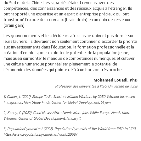
du Sud et de la Chine. Les rapatriés étaient revenus avec des
compétences, des connaissances et des réseaux acquis à l’étranger. Ils
ont rapporté une expertise et un esprit d’entreprise précieux qui ont
transformé l’exode des cerveaux (brain drain) en un gain de cerveaux
(brain gain).
Les gouvernements et les décideurs africains ne doivent pas dormir sur
leurs lauriers. Ils devraient non seulement continuer d’accorder la priorité
aux investissements dans l’éducation, la formation professionnelle et la
création d’emplois pour exploiter le potentiel de la population jeune,
mais aussi surmonter le manque de compétences numériques et cultiver
une culture numérique pour réaliser pleinement le potentiel de
l’économie des données qui pointe déjà à un horizon très proche.
Mohamed Louadi, PhD
Professeur des universités à l’ISG, Université de Tunis
1) Gaines, J. (2021). Europe To Be Short 44 Million Workers by 2050 Without Increased
Immigration, New Study Finds, Center for Global Development, 14 juin.
2) Kenny, C. (2022). Good News: Africa Needs More Jobs While Europe Needs More
Workers, Center of Global Development, January 1.
3) PopulationPyramid.net (2022). Population Pyramids of the World from 1950 to 2100,
https://www.populationpyramid.net/world/2050/.