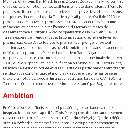
Mghirbi, Chakroun, Ben Mrad, Jelassi, Zitouni, Zouaoui, Malki, Khouini et
d'autres. La promotion du football tunisien a été donc ralentie. Même le
public sportif sera pénalisé car la télévision le prive des retransmissions
des phases finales tant que la Tunisie n'y était pas. Le réveil de 1978 ne
produit pas de nouvelles promesses, la CAN au Ghana s'avérant une
mésaventure inattendue avec l'abandon du terrain en match de
classement face au Nigeria. Avec l'organisation de la CAN en 1994, la
Tunisie espérait en renouant avec la compétition chez elle enlever son
premier sacre. Le Waterloo dès le premier tour plonge le football
tunisien dans un profond marasme et le public sportif dans l'étonnement
mêlé de déception. L'avènement du tandem Raouf Najar- Henri
Kasperczak amorce alors un renouveau qui produit une finale de la CAN
1996, quelle surprise!, et une qualification au Mondial 1998. Depuis lors,
un machine s'est débloquée et la régularité des participations aux grands
rendez-vous continentaux et mondiaux est devenue une réalité série
d'exploits notables, avec enfin une consécration lors de la CAN 2004 à
Tunis, conséquence d'un travail méthodique entamé par Roger Lemerre.
Ambition
En Côte d’Ivoire, la Tunisie ne doit pas dédaigner de jouer sa carte
jusqu’au bout de ses capacités. Troisième équipe africaine au classement
de la FIFA (30’) précédée du Maroc (11’) et du Sénégal (19’), elle a déjà un
statut à défendre, et même à améliorer. Le groupe est harmonieux et
stable depuis la dernière édition de cette compétition, ce qui est un