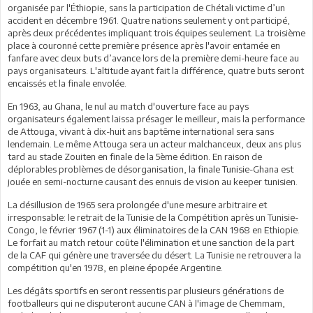
organisée par l'Éthiopie, sans la participation de Chétali victime d’un
accident en décembre 1961. Quatre nations seulement y ont participé,
après deux précédentes impliquant trois équipes seulement. La troisième
place à couronné cette première présence après l'avoir entamée en
fanfare avec deux buts d’avance lors de la première demi-heure face au
pays organisateurs. L'altitude ayant fait la différence, quatre buts seront
encaissés et la finale envolée.
En 1963, au Ghana, le nul au match d'ouverture face au pays
organisateurs également laissa présager le meilleur, mais la performance
de Attouga, vivant à dix-huit ans baptême international sera sans
lendemain. Le même Attouga sera un acteur malchanceux, deux ans plus
tard au stade Zouiten en finale de la 5ème édition. En raison de
déplorables problèmes de désorganisation, la finale Tunisie-Ghana est
jouée en semi-nocturne causant des ennuis de vision au keeper tunisien.
La désillusion de 1965 sera prolongée d'une mesure arbitraire et
irresponsable: le retrait de la Tunisie de la Compétition après un Tunisie-
Congo, le février 1967 (1-1) aux éliminatoires de la CAN 1968 en Ethiopie.
Le forfait au match retour coûte l'élimination et une sanction de la part
de la CAF qui génère une traversée du désert. La Tunisie ne retrouvera la
compétition qu'en 1978, en pleine épopée Argentine.
Les dégâts sportifs en seront ressentis par plusieurs générations de
footballeurs qui ne disputeront aucune CAN à l'image de Chemmam,