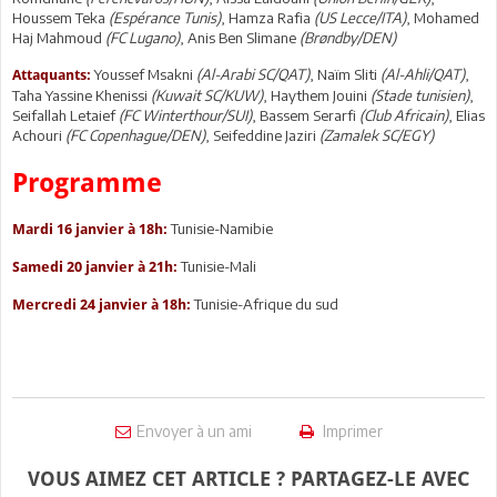
Houssem Teka
(Espérance Tunis)
, Hamza Rafia
(US Lecce/ITA)
, Mohamed
Haj Mahmoud
(FC Lugano)
, Anis Ben Slimane
(Brøndby/DEN)
Youssef Msakni
(Al-Arabi SC/QAT)
, Naïm Sliti
(Al-Ahli/QAT)
,
Attaquants:
Taha Yassine Khenissi
(Kuwait SC/KUW)
, Haythem Jouini
(Stade tunisien)
,
Seifallah Letaief
(FC Winterthour/SUI)
, Bassem Serarfi
(Club Africain)
, Elias
Achouri
(FC Copenhague/DEN)
, Seifeddine Jaziri
(Zamalek SC/EGY)
Programme
Tunisie-Namibie
Mardi 16 janvier à 18h:
Tunisie-Mali
Samedi 20 janvier à 21h:
Tunisie-Afrique du sud
Mercredi 24 janvier à 18h:
Envoyer à un ami
Imprimer
VOUS AIMEZ CET ARTICLE ? PARTAGEZ-LE AVEC