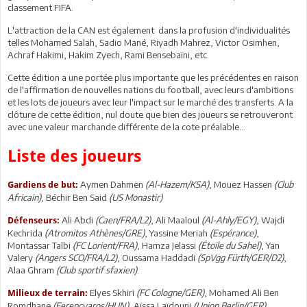
classement FIFA.
L'attraction de la CAN est également dans la profusion d'individualités
telles Mohamed Salah, Sadio Mané, Riyadh Mahrez, Victor Osimhen,
Achraf Hakimi, Hakim Zyech, Rami Bensebaïni, etc.
Cette édition a une portée plus importante que les précédentes en raison
de l'affirmation de nouvelles nations du football, avec leurs d'ambitions
et les lots de joueurs avec leur l'impact sur le marché des transferts. A la
clôture de cette édition, nul doute que bien des joueurs se retrouveront
avec une valeur marchande différente de la cote préalable...
Liste des joueurs
Aymen Dahmen
(Al-Hazem/KSA)
, Mouez Hassen
(Club
Gardiens de but:
Africain)
, Béchir Ben Said
(US Monastir)
Ali Abdi
(Caen/FRA/L2)
, Ali Maaloul
(Al-Ahly/EGY)
, Wajdi
Défenseurs:
Kechrida
(Atromitos Athènes/GRE)
, Yassine Meriah
(Espérance)
,
Montassar Talbi
(FC Lorient/FRA)
, Hamza Jelassi
(Étoile du Sahel)
, Yan
Valery
(Angers SCO/FRA/L2)
, Oussama Haddadi
(SpVgg Fürth/GER/D2)
,
Alaa Ghram
(Club sportif sfaxien)
.
Elyes Skhiri
(FC Cologne/GER)
, Mohamed Ali Ben
Milieux de terrain:
Romdhane
(Ferencvaros/HUN)
, Aïssa Laïdouni
(Union Berlin/GER)
,