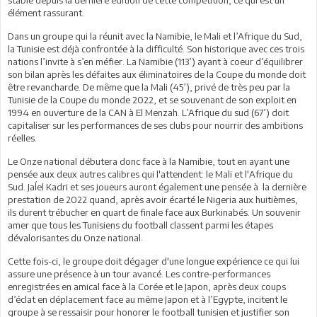
élément rassurant.
Dans un groupe qui la réunit avec la Namibie, le Mali et l’Afrique du Sud,
la Tunisie est déjà confrontée à la difficulté. Son historique avec ces trois
nations l’invite à s’en méfier. La Namibie (113’) ayant à coeur d’équilibrer
son bilan après les défaites aux éliminatoires de la Coupe du monde doit
être revancharde. De même que la Mali (45’), privé de très peu par la
Tunisie de la Coupe du monde 2022, et se souvenant de son exploit en
1994 en ouverture de la CAN à El Menzah. L’Afrique du sud (67’) doit
capitaliser sur les performances de ses clubs pour nourrir des ambitions
réelles.
Le Onze national débutera donc face à la Namibie, tout en ayant une
pensée aux deux autres calibres qui l'attendent: le Mali et l'Afrique du
Sud. Jaĺel Kadri et ses joueurs auront également une pensée à la dernière
prestation de 2022 quand, après avoir écarté le Nigeria aux huitièmes,
ils durent trébucher en quart de finale face aux Burkinabés. Un souvenir
amer que tous les Tunisiens du football classent parmi les étapes
dévalorisantes du Onze national.
Cette fois-ci, le groupe doit dégager d'une longue expérience ce qui lui
assure une présence à un tour avancé. Les contre-performances
enregistrées en amical face à la Corée et le Japon, après deux coups
d’éclat en déplacement face au même Japon et à l’Egypte, incitent le
groupe à se ressaisir pour honorer le football tunisien et justifier son