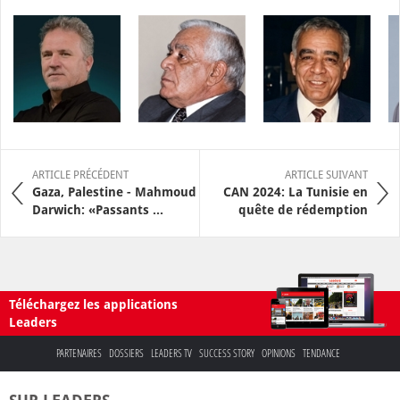
ARTICLE PRÉCÉDENT
ARTICLE SUIVANT
Gaza, Palestine - Mahmoud
CAN 2024: La Tunisie en
Darwich: «Passants ...
quête de rédemption
Téléchargez les applications
Leaders
PARTENAIRES
DOSSIERS
LEADERS TV
SUCCESS STORY
OPINIONS
TENDANCE