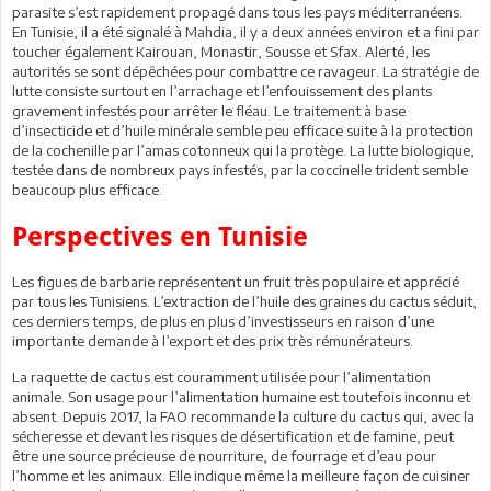
parasite s’est rapidement propagé dans tous les pays méditerranéens.
En Tunisie, il a été signalé à Mahdia, il y a deux années environ et a fini par
toucher également Kairouan, Monastir, Sousse et Sfax. Alerté, les
autorités se sont dépêchées pour combattre ce ravageur. La stratégie de
lutte consiste surtout en l’arrachage et l’enfouissement des plants
gravement infestés pour arrêter le fléau. Le traitement à base
d’insecticide et d’huile minérale semble peu efficace suite à la protection
de la cochenille par l’amas cotonneux qui la protège. La lutte biologique,
testée dans de nombreux pays infestés, par la coccinelle trident semble
beaucoup plus efficace.
Perspectives en Tunisie
Les figues de barbarie représentent un fruit très populaire et apprécié
par tous les Tunisiens. L’extraction de l’huile des graines du cactus séduit,
ces derniers temps, de plus en plus d’investisseurs en raison d’une
importante demande à l’export et des prix très rémunérateurs.
La raquette de cactus est couramment utilisée pour l’alimentation
animale. Son usage pour l’alimentation humaine est toutefois inconnu et
absent. Depuis 2017, la FAO recommande la culture du cactus qui, avec la
sécheresse et devant les risques de désertification et de famine, peut
être une source précieuse de nourriture, de fourrage et d’eau pour
l’homme et les animaux. Elle indique même la meilleure façon de cuisiner