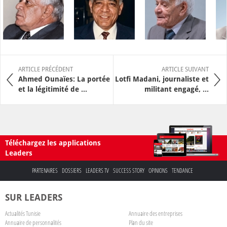
ARTICLE PRÉCÉDENT
ARTICLE SUIVANT
Ahmed Ounaïes: La portée
Lotfi Madani, journaliste et
et la légitimité de ...
militant engagé, ...
Téléchargez les applications
Leaders
PARTENAIRES
DOSSIERS
LEADERS TV
SUCCESS STORY
OPINIONS
TENDANCE
SUR LEADERS
Actualités Tunisie
Annuaire des entreprises
Annuaire de personnalités
Plan du site