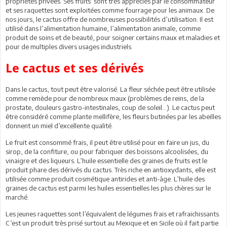
propriétés privées. Ses fruits sont très appréciés par le consommateur
et ses raquettes sont exploitées comme fourrage pour les animaux. De
nos jours, le cactus offre de nombreuses possibilités d’utilisation. Il est
utilisé dans l’alimentation humaine, l’alimentation animale, comme
produit de soins et de beauté, pour soigner certains maux et maladies et
pour de multiples divers usages industriels.
Le cactus et ses dérivés
Dans le cactus, tout peut être valorisé. La fleur séchée peut être utilisée
comme remède pour de nombreux maux (problèmes de reins, de la
prostate, douleurs gastro-intestinales, coup de soleil…). Le cactus peut
être considéré comme plante mellifère, les fleurs butinées par les abeilles
donnent un miel d’excellente qualité.
Le fruit est consommé frais, il peut être utilisé pour en faire un jus, du
sirop, de la confiture, ou pour fabriquer des boissons alcoolisées, du
vinaigre et des liqueurs. L’huile essentielle des graines de fruits est le
produit phare des dérivés du cactus. Très riche en antioxydants, elle est
utilisée comme produit cosmétique antirides et anti-âge. L’huile des
graines de cactus est parmi les huiles essentielles les plus chères sur le
marché.
Les jeunes raquettes sont l’équivalent de légumes frais et rafraichissants.
C’est un produit très prisé surtout au Mexique et en Sicile où il fait partie