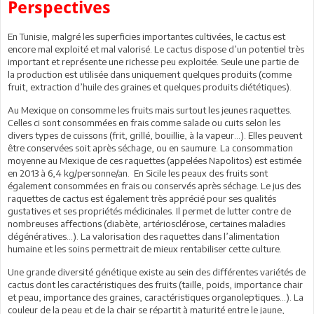
Perspectives
En Tunisie, malgré les superficies importantes cultivées, le cactus est
encore mal exploité et mal valorisé. Le cactus dispose d’un potentiel très
important et représente une richesse peu exploitée. Seule une partie de
la production est utilisée dans uniquement quelques produits (comme
fruit, extraction d’huile des graines et quelques produits diététiques).
Au Mexique on consomme les fruits mais surtout les jeunes raquettes.
Celles ci sont consommées en frais comme salade ou cuits selon les
divers types de cuissons (frit, grillé, bouillie, à la vapeur…). Elles peuvent
être conservées soit après séchage, ou en saumure. La consommation
moyenne au Mexique de ces raquettes (appelées Napolitos) est estimée
en 2013 à 6,4 kg/personne/an. En Sicile les peaux des fruits sont
également consommées en frais ou conservés après séchage. Le jus des
raquettes de cactus est également très apprécié pour ses qualités
gustatives et ses propriétés médicinales. Il permet de lutter contre de
nombreuses affections (diabète, artériosclérose, certaines maladies
dégénératives…). La valorisation des raquettes dans l’alimentation
humaine et les soins permettrait de mieux rentabiliser cette culture.
Une grande diversité génétique existe au sein des différentes variétés de
cactus dont les caractéristiques des fruits (taille, poids, importance chair
et peau, importance des graines, caractéristiques organoleptiques…). La
couleur de la peau et de la chair se répartit à maturité entre le jaune,