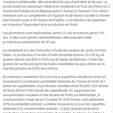
conduite traditionnelle, elle nécessite très peu d’entretien et de soin. La
productivité est cependant faible et le rendement en frais est d’environ 3
tonnes de fruits/an et ne dépasse guère 5 tonnes à l’hectare. Une culture
intensive avec un complément d’irrigation et de fumure azotée ou fumier
peut donner jusqu’à 50 tonnes de fruit/ha. La production de raquettes
est d’environ l’équivalent de la production en fruits.
Les plantations sont exploitables après 3-4 ans et matures après 7-10
ans. Si elles sont gérées rationnellement, elles peuvent rester
productives pendant plus de 50 ans.
Le rendement lors de l’extraction d’huile des graines de cactus est très
faible. La production d’un litre d’huile nécessite environ 25 à 30 kg de
graines sèches soit 800 à 1000 kg de figues de Barbarie. L’huile des
graines de cactus est parmi les huiles essentielles les plus chères sur le
marché soit plus de 1000 euro le litre.
En estimant à seulement 500 000 ha la superficie cultivée en cactus et
moyennant la production potentielle minimale de 1 tonne de fruits et 1
tonne de raquettes/an, la production annuelle serait de 500 000 tonnes
de fruits et 500 000 tonnes de raquettes/an. En supposant une
consommation moyenne d’une dizaine de fruits par habitant/an, la
consommation totale serait d’à peine 10 000 tonnes, soit seulement
20% du potentiel national. La même chose environ pour les raquettes
destinées à la consommation animale. La plus grande partie de la
production serait donc inexploitée et gaspillée. Au Maroc on estime à