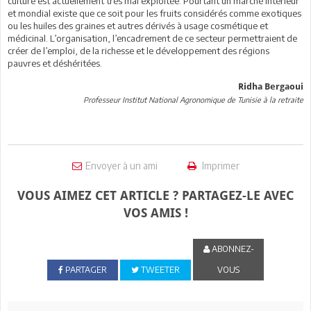
culture est actuellement très mal exploitée. Pourtant un marché intérieur
et mondial existe que ce soit pour les fruits considérés comme exotiques
ou les huiles des graines et autres dérivés à usage cosmétique et
médicinal. L’organisation, l’encadrement de ce secteur permettraient de
créer de l’emploi, de la richesse et le développement des régions
pauvres et déshéritées.
Ridha Bergaoui
Professeur Institut National Agronomique de Tunisie à la retraite
Envoyer à un ami
Imprimer
VOUS AIMEZ CET ARTICLE ? PARTAGEZ-LE AVEC
VOS AMIS !
ABONNEZ-
PARTAGER
TWEETER
VOUS