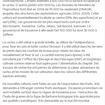
contradictoires. Certains estiment à 600 000 ha la surface occupée par
le cactus. D’autres plutôt 400 000 ha. Les données du Ministère de
l’Agriculture font état en 2006 de 95 000 ha seulement (ONAGRI,
enquête des structures des exploitations agricoles 2004-2005). Cette
culture est essentiellement localisée au centre (55% des superficies) et au
sud (25%). Les gouvernorats les plus importants sont par ordre
décroissants : Kasserine, Gafsa, Siliana, Sidi Bouzid, Kairouen. Le
gouvernorat de Kasserine à elle seule fait 100 000 ha dont 30 000 à
Zelfene.
Le cactus a été utilisé à grande échelle, au début de l’indépendance,
pour fixer les sols et lutter contre l’érosion. Il a été utilisé dans les terrains
en pente dans les courbes de niveau pour retenir les eaux de
ruissellement et fixer le sol. La variété inerme (sans épines) a été
introduite par l’Office de l’Elevage et des Pâturages (OEP) et longtemps
cultivée comme réserve fourragère pour l’alimentation du cheptel. Des
travaux de recherche ont permis de déterminer la valeur alimentaire du
cactus et les modes de son utilisation dans les rations des différentes
espèces animales.
De nouvelles cultures sont faites en vue de l’exportation des fruits, très
demandés à l’étranger comme fruits exotiques. De jeunes promoteurs se
sont installés surtout dans la région de Kasserine pour l’extraction de
l’huile de graines de la figue de Barbarie biologique très appréciée pour
ses qualités cosmétiques, très demandée sur le marché mondial.