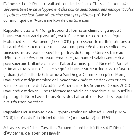
Ekimov et Louis Brus, travaillant tous les trois aux Etats Unis, pour
«la
découverte et le développement des points quantiques, des nanoparticules
si petites que leur taille détermine leurs propriétés»
précise le
communiqué de l’Académie Royale des Sciences.
Rappelons que le Pr Mongi Baouendi, formé en chimie organique à
l’Université Harvard (Boston), est le fils de notre regretté collègue
Mohamed Salah Baouendi (1937- 2011), professeur de mathématiques à
la Faculté des Sciences de Tunis. Avec une poignée d’autres collègues
tunisiens, nous avons essuyé les plâtres du Campus Universitaire au
début des années 1960. Mathématicien, Mohamed Salah Baouendi a
poursuivi une brillante carrière d’abord à Tunis, puis à Nice et à Pari, et
enfin aux Etats Unis où il a enseigné à l’Université Purdue à W. Lafayette
(Indiana) et à celle de Californie à San Diego. Comme son père, Mongi
Baouendi est déjà membre de l’Académie Américaine des Arts et des
Sciences ainsi que de l’Académie Américaine des Sciences. Depuis 2000,
Baouendi est devenu une référence mondiale en nanochimie. Aujourd’hui,
il partage le Nobel avec Louis Brus, des Laboratoires Bell chez lequel il
avait fait son postdoc.
Rappelons ici le souvenir de l’Egypto-américain Ahmed Zuwail (1945-
2016) lauréat du Prix Nobel de chimie (non partagé) en 1999.
A travers les siècles, Zuwail et Baouendi sont les héritiers d’El Biruni,
d’Avicenne, de Jaber Ibn Hayyén.