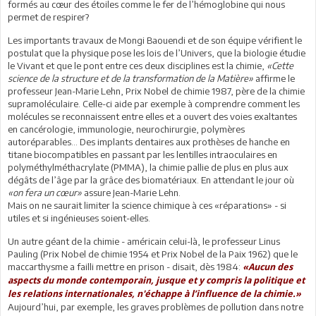
formés au cœur des étoiles comme le fer de l’hémoglobine qui nous
permet de respirer?
Les importants travaux de Mongi Baouendi et de son équipe vérifient le
postulat que la physique pose les lois de l’Univers, que la biologie étudie
le Vivant et que le pont entre ces deux disciplines est la chimie,
«Cette
science de la structure et de la transformation de la Matière»
affirme le
professeur Jean-Marie Lehn, Prix Nobel de chimie 1987, père de la chimie
supramoléculaire. Celle-ci aide par exemple à comprendre comment les
molécules se reconnaissent entre elles et a ouvert des voies exaltantes
en cancérologie, immunologie, neurochirurgie, polymères
autoréparables… Des implants dentaires aux prothèses de hanche en
titane biocompatibles en passant par les lentilles intraoculaires en
polyméthylméthacrylate (PMMA), la chimie pallie de plus en plus aux
dégâts de l’âge par la grâce des biomatériaux. En attendant le jour où
«on fera un cœur»
assure Jean-Marie Lehn.
Mais on ne saurait limiter la science chimique à ces «réparations» - si
utiles et si ingénieuses soient-elles.
Un autre géant de la chimie - américain celui-là, le professeur Linus
Pauling (Prix Nobel de chimie 1954 et Prix Nobel de la Paix 1962) que le
maccarthysme a failli mettre en prison - disait, dès 1984:
«Aucun des
aspects du monde contemporain, jusque et y compris la politique et
les relations internationales, n'échappe à l’influence de la chimie.»
Aujourd’hui, par exemple, les graves problèmes de pollution dans notre