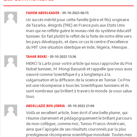
FAHEM ABDELKADER
- 05-10-2023 06:15
Un succès mérité pour cette famille (père et fils) originaire
de Tazarka, émigrés (TRE) en France puis aux Etats Unis
mais qui ne reflète guère le niveau réel du système éducatif
tunisien. En fait plutôt le reflet de la fuite de notre élite vers
les pays développés, et dans ce cas le centre d'excellence
du MIT. Une situation identique en Inde, Nigeria, Mexique...
TAHAR BEKRI
- 05-10-2023 13:36
MERCI Si Larbi pour votre article qui nous rapproche du Prix
Nobel tunisien, M. Mongi Baoundi et rappelle que vous avez
oeuvré comme ScientifIque il y a longtemps à la
vulgarisation et la diffusion de la science en Tunisie. Ce Prix
est une récompense à tous les Scientifiques tunisiens et ils
sont nombreux qui brillent à travers le monde. Je vous salue
tous.
ABDELLAZIZ BEN-JEBRIA
- 05-10-2023 21:04
Voilà un excellent article, bien écrit d’une belle plume, qui
résume clairement et pédagogiquement le brillant parcours
de mon collègue, comme moi, Tuniso-Franco-Américain,
ainsi que l’apogée de ses résultats couronnés par la plus
prestigieuse récompense scientifique mondiale. Toutes mes