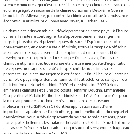
science « mineure » qui n’est entrée à l’Ecole Polytechnique en France et a
eu une agrégation séparée de la chimie qu’après la Deuxième Guerre
Mondiale. En Allemagne, par contre, la chimie a contribué à la puissance
économique et militaire du pays avec Bayer, IG Farben, BASF….
La chimie est indispensable au développement de notre pays… à l’heure
où les affairistes le contraignent à s’approvisionner à l’étranger… en
engrais phosphatés et privent le pays de sucre ! Espérons que notre
gouvernement, en dépit de ses difficultés, trouve le temps de réfléchir
aux moyens de populariser cette discipline et d’en faire un outil du
développement. Rappelons-lui ce simple fait : en 2020, l’industrie
chimique et pharmaceutique suisse était le premier poste d’exportation
de ce pays montagneux. Le développement de notre industrie
pharmaceutique est une urgence à cet égard. Enfin, à l’heure où certains
dans notre pays vilipendent les femmes, il faut célébrer et se réjouir de
l’attribution du Nobel de chimie 2020 et de Médecine 2023 à deux
éminentes chimistes et à une biologiste : Jennifer Doudna, Emmanuelle
Charpentier et Katalin Kariko. Les chimistes ont été récompensées pour
la mise au point de la technique révolutionnaire des « ciseaux
moléculaires » (CRISPR-Cas 9) dont les applications sont d’une
importance capitale pour l’agriculture, pour l’amélioration du cheptel et
des récoltes, pour le développement de nouveaux médicaments, pour
traiter potentiellement les maladies héréditaires telle l’anémie falciforme
qui ravage l’Afrique et la Caraibe… et qui sont utilisées pour le diagnostic
au cours de la pandémie de Covid-19.