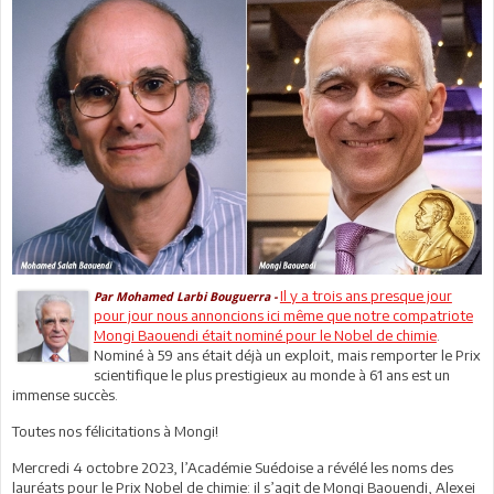
Il y a trois ans presque jour
Par Mohamed Larbi Bouguerra -
pour jour nous annoncions ici même que notre compatriote
Mongi Baouendi était nominé pour le Nobel de chimie
.
Nominé à 59 ans était déjà un exploit, mais remporter le Prix
scientifique le plus prestigieux au monde à 61 ans est un
immense succès.
Toutes nos félicitations à Mongi!
Mercredi 4 octobre 2023, l’Académie Suédoise a révélé les noms des
lauréats pour le Prix Nobel de chimie: il s’agit de Mongi Baouendi, Alexei