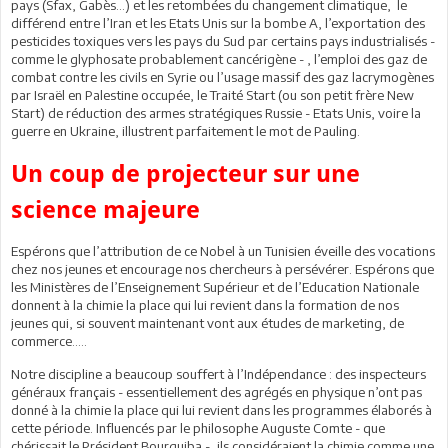
pays (Sfax, Gabès…) et les retombées du changement climatique, le
différend entre l’Iran et les Etats Unis sur la bombe A, l’exportation des
pesticides toxiques vers les pays du Sud par certains pays industrialisés -
comme le glyphosate probablement cancérigène - , l’emploi des gaz de
combat contre les civils en Syrie ou l’usage massif des gaz lacrymogènes
par Israël en Palestine occupée, le Traité Start (ou son petit frère New
Start) de réduction des armes stratégiques Russie - Etats Unis, voire la
guerre en Ukraine, illustrent parfaitement le mot de Pauling.
Un coup de projecteur sur une
science majeure
Espérons que l’attribution de ce Nobel à un Tunisien éveille des vocations
chez nos jeunes et encourage nos chercheurs à persévérer. Espérons que
les Ministères de l’Enseignement Supérieur et de l’Education Nationale
donnent à la chimie la place qui lui revient dans la formation de nos
jeunes qui, si souvent maintenant vont aux études de marketing, de
commerce…..
Notre discipline a beaucoup souffert à l’Indépendance : des inspecteurs
généraux français - essentiellement des agrégés en physique n’ont pas
donné à la chimie la place qui lui revient dans les programmes élaborés à
cette période. Influencés par le philosophe Auguste Comte - que
chérissait le Président Bourguiba -, ils considéraient la chimie comme une