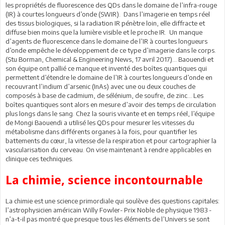
les propriétés de fluorescence des QDs dans le domaine de l’infra-rouge
(IR) à courtes longueurs d’onde (SWIR). Dans l’imagerie en temps réel
des tissus biologiques, si la radiation IR pénètre loin, elle diffracte et
diffuse bien moins que la lumière visible et le proche IR. Un manque
d’agents de fluorescence dans le domaine de l’IR à courtes longueurs
d’onde empêche le développement de ce type d’imagerie dans le corps.
(Stu Borman, Chemical & Engineering News, 17 avril 2017)... Baouendi et
son équipe ont pallié ce manque et inventé des boîtes quantiques qui
permettent d’étendre le domaine de l’IR à courtes longueurs d’onde en
recouvrant l’indium d’arsenic (InAs) avec une ou deux couches de
composés à base de cadmium, de sélénium, de soufre, de zinc… Les
boîtes quantiques sont alors en mesure d’avoir des temps de circulation
plus longs dans le sang. Chez la souris vivante et en temps réel, l’équipe
de Mongi Baouendi a utilisé les QDs pour mesurer les vitesses du
métabolisme dans différents organes à la fois, pour quantifier les
battements du cœur, la vitesse de la respiration et pour cartographier la
vascularisation du cerveau. On vise maintenant à rendre applicables en
clinique ces techniques.
La chimie, science incontournable
La chimie est une science primordiale qui soulève des questions capitales:
l’astrophysicien américain Willy Fowler- Prix Noble de physique 1983 -
n’a-t-il pas montré que presque tous les éléments de l’Univers se sont