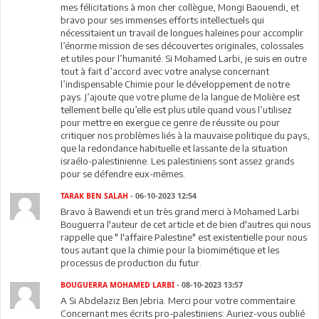
mes félicitations à mon cher collègue, Mongi Baouendi, et
bravo pour ses immenses efforts intellectuels qui
nécessitaient un travail de longues haleines pour accomplir
l’énorme mission de ses découvertes originales, colossales
et utiles pour l’humanité. Si Mohamed Larbi, je suis en outre
tout à fait d’accord avec votre analyse concernant
l’indispensable Chimie pour le développement de notre
pays. J’ajoute que votre plume de la langue de Molière est
tellement belle qu’elle est plus utile quand vous l’utilisez
pour mettre en exergue ce genre de réussite ou pour
critiquer nos problèmes liés à la mauvaise politique du pays,
que la redondance habituelle et lassante de la situation
israélo-palestinienne. Les palestiniens sont assez grands
pour se défendre eux-mêmes.
TARAK BEN SALAH
- 06-10-2023 12:54
Bravo à Bawendi et un très grand merci à Mohamed Larbi
Bouguerra l'auteur de cet article et de bien d'autres qui nous
rappelle que " l'affaire Palestine" est existentielle pour nous
tous autant que la chimie pour la biomimétique et les
processus de production du futur.
BOUGUERRA MOHAMED LARBI
- 08-10-2023 13:57
A Si Abdelaziz Ben Jebria. Merci pour votre commentaire.
Concernant mes écrits pro-palestiniens: Auriez-vous oublié