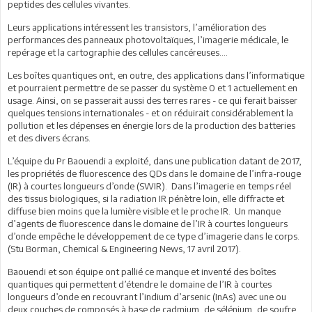
peptides des cellules vivantes.
Leurs applications intéressent les transistors, l’amélioration des
performances des panneaux photovoltaïques, l’imagerie médicale, le
repérage et la cartographie des cellules cancéreuses….
Les boîtes quantiques ont, en outre, des applications dans l’informatique
et pourraient permettre de se passer du système 0 et 1 actuellement en
usage. Ainsi, on se passerait aussi des terres rares - ce qui ferait baisser
quelques tensions internationales - et on réduirait considérablement la
pollution et les dépenses en énergie lors de la production des batteries
et des divers écrans.
L’équipe du Pr Baouendi a exploité, dans une publication datant de 2017,
les propriétés de fluorescence des QDs dans le domaine de l’infra-rouge
(IR) à courtes longueurs d’onde (SWIR). Dans l’imagerie en temps réel
des tissus biologiques, si la radiation IR pénètre loin, elle diffracte et
diffuse bien moins que la lumière visible et le proche IR. Un manque
d’agents de fluorescence dans le domaine de l’IR à courtes longueurs
d’onde empêche le développement de ce type d’imagerie dans le corps.
(Stu Borman, Chemical & Engineering News, 17 avril 2017).
Baouendi et son équipe ont pallié ce manque et inventé des boîtes
quantiques qui permettent d’étendre le domaine de l’IR à courtes
longueurs d’onde en recouvrant l’indium d’arsenic (InAs) avec une ou
deux couches de composés à base de cadmium, de sélénium, de soufre,