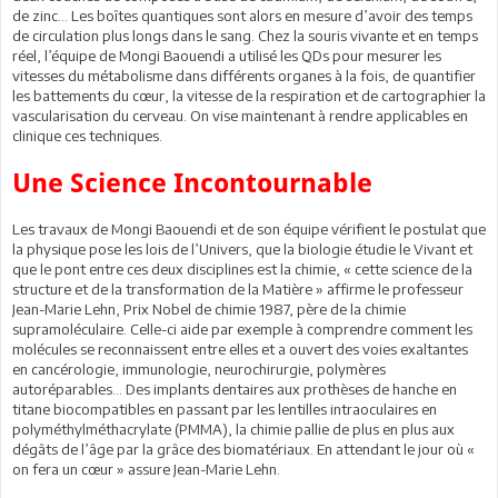
de zinc… Les boîtes quantiques sont alors en mesure d’avoir des temps
de circulation plus longs dans le sang. Chez la souris vivante et en temps
réel, l’équipe de Mongi Baouendi a utilisé les QDs pour mesurer les
vitesses du métabolisme dans différents organes à la fois, de quantifier
les battements du cœur, la vitesse de la respiration et de cartographier la
vascularisation du cerveau. On vise maintenant à rendre applicables en
clinique ces techniques.
Une Science Incontournable
Les travaux de Mongi Baouendi et de son équipe vérifient le postulat que
la physique pose les lois de l’Univers, que la biologie étudie le Vivant et
que le pont entre ces deux disciplines est la chimie, « cette science de la
structure et de la transformation de la Matière » affirme le professeur
Jean-Marie Lehn, Prix Nobel de chimie 1987, père de la chimie
supramoléculaire. Celle-ci aide par exemple à comprendre comment les
molécules se reconnaissent entre elles et a ouvert des voies exaltantes
en cancérologie, immunologie, neurochirurgie, polymères
autoréparables… Des implants dentaires aux prothèses de hanche en
titane biocompatibles en passant par les lentilles intraoculaires en
polyméthylméthacrylate (PMMA), la chimie pallie de plus en plus aux
dégâts de l’âge par la grâce des biomatériaux. En attendant le jour où «
on fera un cœur » assure Jean-Marie Lehn.