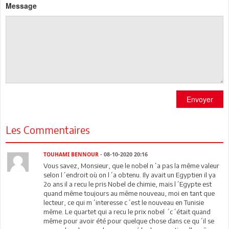
Message
Envoyer
Les Commentaires
TOUHAMI BENNOUR
- 08-10-2020 20:16
Vous savez, Monsieur, que le nobel n´a pas la même valeur
selon l´endroit où on l´a obtenu. Ily avait un Egyptien il ya
2o ans il a recu le pris Nobel de chimie, mais l´Egypte est
quand même toujours au même nouveau, moi en tant que
lecteur, ce qui m´interesse c´est le nouveau en Tunisie
même. Le quartet qui a recu le prix nobel ´c´était quand
même pour avoir été pour quelque chose dans ce qu´il se