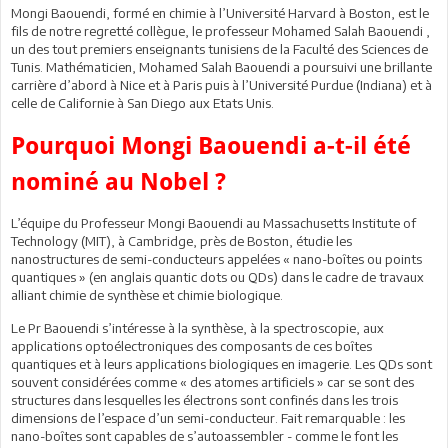
Mongi Baouendi, formé en chimie à l’Université Harvard à Boston, est le
fils de notre regretté collègue, le professeur Mohamed Salah Baouendi ,
un des tout premiers enseignants tunisiens de la Faculté des Sciences de
Tunis. Mathématicien, Mohamed Salah Baouendi a poursuivi une brillante
carrière d’abord à Nice et à Paris puis à l’Université Purdue (Indiana) et à
celle de Californie à San Diego aux Etats Unis.
Pourquoi Mongi Baouendi a-t-il été
nominé au Nobel ?
L’équipe du Professeur Mongi Baouendi au Massachusetts Institute of
Technology (MIT), à Cambridge, près de Boston, étudie les
nanostructures de semi-conducteurs appelées « nano-boîtes ou points
quantiques » (en anglais quantic dots ou QDs) dans le cadre de travaux
alliant chimie de synthèse et chimie biologique.
Le Pr Baouendi s’intéresse à la synthèse, à la spectroscopie, aux
applications optoélectroniques des composants de ces boîtes
quantiques et à leurs applications biologiques en imagerie. Les QDs sont
souvent considérées comme « des atomes artificiels » car se sont des
structures dans lesquelles les électrons sont confinés dans les trois
dimensions de l’espace d’un semi-conducteur. Fait remarquable : les
nano-boîtes sont capables de s’autoassembler - comme le font les