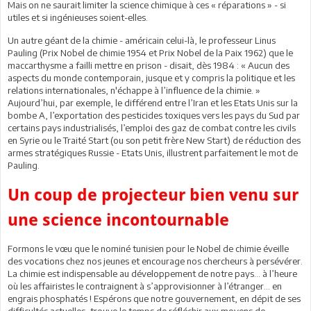
Mais on ne saurait limiter la science chimique à ces « réparations » - si
utiles et si ingénieuses soient-elles.
Un autre géant de la chimie - américain celui-là, le professeur Linus
Pauling (Prix Nobel de chimie 1954 et Prix Nobel de la Paix 1962) que le
maccarthysme a failli mettre en prison - disait, dès 1984 : « Aucun des
aspects du monde contemporain, jusque et y compris la politique et les
relations internationales, n'échappe à l’influence de la chimie. »
Aujourd’hui, par exemple, le différend entre l’Iran et les Etats Unis sur la
bombe A, l’exportation des pesticides toxiques vers les pays du Sud par
certains pays industrialisés, l’emploi des gaz de combat contre les civils
en Syrie ou le Traité Start (ou son petit frère New Start) de réduction des
armes stratégiques Russie - Etats Unis, illustrent parfaitement le mot de
Pauling.
Un coup de projecteur bien venu sur
une science incontournable
Formons le vœu que le nominé tunisien pour le Nobel de chimie éveille
des vocations chez nos jeunes et encourage nos chercheurs à persévérer.
La chimie est indispensable au développement de notre pays… à l’heure
où les affairistes le contraignent à s’approvisionner à l’étranger… en
engrais phosphatés ! Espérons que notre gouvernement, en dépit de ses
difficultés actuelles, trouve le temps de réfléchir aux moyens de