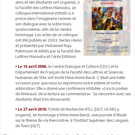
amis et ses étudiants ont organisé, à
la Faculté des Lettres Manouba, un
colloque international intitulé «Le
prince dans l’imaginaire racinien et
son dialogue avec la scène louis-
quatorzienne» afin de lui rendre
hommage. Les actes de ce colloque
ont été publiés en 2003, textes réunis
et présentés par Mohamed Raja
Rahmouni et édités par la Faculté des
Lettres Manouba et Cérès Editions.
le Centre Dialogue et Culture (CDC) et le
•
Le 15 avril 2008,
Département de Français de la Faculté des Lettres et Sciences
Humaines de Sfax ont invité Mme Annie Bardi. C’était une belle
occasion pour que nous lui exprimions notre estime et notre
admiration. Elle a donné une conférence intitulée: «Lire la poésie
de Rimbaud: de la lecture au commentaire». Sa rencontre avec ses
étudiants était très émouvante.
l'Unité de Recherche ATLL (ISLT, UCAR) a
•
Le 27 avril 2018,
organisé, en hommage à Mme Annie Bardi, une journée d’étude
sur le thème de «la Rencontre» à l’Institut Supérieur des Langues
de Tunis (ISLT).