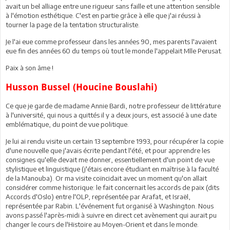
avait un bel alliage entre une rigueur sans faille et une attention sensible
à l'émotion esthétique. C'est en partie grâce à elle que j'ai réussi à
tourner la page de la tentation structuraliste.
Je l'ai eue comme professeur dans les années 90, mes parents l'avaient
eue fin des années 60 du temps où tout le monde l'appelait Mlle Perusat.
Paix à son âme !
Husson Bussel (Houcine Bouslahi)
Ce que je garde de madame Annie Bardi, notre professeur de littérature
à l'université, qui nous a quittés il y a deux jours, est associé à une date
emblématique, du point de vue politique.
Je lui ai rendu visite un certain 13 septembre 1993, pour récupérer la copie
d'une nouvelle que j'avais écrite pendant l'été, et pour apprendre les
consignes qu'elle devait me donner, essentiellement d'un point de vue
stylistique et linguistique (j'étais encore étudiant en maîtrise à la faculté
de la Manouba). Or ma visite coïncidait avec un moment qu'on allait
considérer comme historique: le fait concernait les accords de paix (dits
Accords d'Oslo) entre l'OLP, représentée par Arafat, et Israël,
représentée par Rabin. L'événement fut organisé à Washington. Nous
avons passé l'après-midi à suivre en direct cet avènement qui aurait pu
changer le cours de l'Histoire au Moyen-Orient et dans le monde.