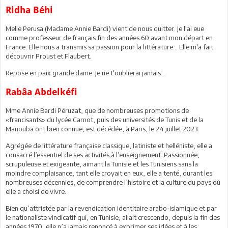
Ridha Béhi
Melle Perusa (Madame Annie Bardi) vient de nous quitter. Je l'ai eue
comme professeur de français fin des années 60 avant mon départ en
France. Elle nous a transmis sa passion pour la littérature... Elle m'a fait
découvrir Proust et Flaubert.
Repose en paix grande dame. Je ne t'oublierai jamais...
Rabâa Abdelkéfi
Mme Annie Bardi Péruzat, que de nombreuses promotions de
«francisants» du lycée Carnot, puis des universités de Tunis et de la
Manouba ont bien connue, est décédée, à Paris, le 24 juillet 2023.
Agrégée de littérature française classique, latiniste et helléniste, elle a
consacré l’essentiel de ses activités à l’enseignement. Passionnée,
scrupuleuse et exigeante, aimant la Tunisie et les Tunisiens sans la
moindre complaisance, tant elle croyait en eux, elle a tenté, durant les
nombreuses décennies, de comprendre l’histoire et la culture du pays où
elle a choisi de vivre.
Bien qu’attristée par la revendication identitaire arabo-islamique et par
le nationaliste vindicatif qui, en Tunisie, allait crescendo, depuis la fin des
années 1970, elle n’a jamais renoncé à exprimer ses idées et à les