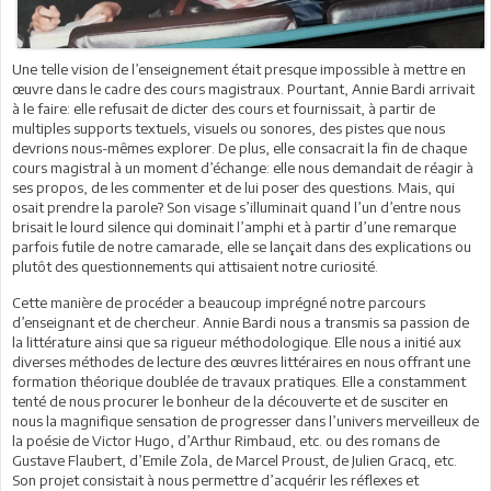
Une telle vision de l’enseignement était presque impossible à mettre en
œuvre dans le cadre des cours magistraux. Pourtant, Annie Bardi arrivait
à le faire: elle refusait de dicter des cours et fournissait, à partir de
multiples supports textuels, visuels ou sonores, des pistes que nous
devrions nous-mêmes explorer. De plus, elle consacrait la fin de chaque
cours magistral à un moment d’échange: elle nous demandait de réagir à
ses propos, de les commenter et de lui poser des questions. Mais, qui
osait prendre la parole? Son visage s’illuminait quand l’un d’entre nous
brisait le lourd silence qui dominait l’amphi et à partir d’une remarque
parfois futile de notre camarade, elle se lançait dans des explications ou
plutôt des questionnements qui attisaient notre curiosité.
Cette manière de procéder a beaucoup imprégné notre parcours
d’enseignant et de chercheur. Annie Bardi nous a transmis sa passion de
la littérature ainsi que sa rigueur méthodologique. Elle nous a initié aux
diverses méthodes de lecture des œuvres littéraires en nous offrant une
formation théorique doublée de travaux pratiques. Elle a constamment
tenté de nous procurer le bonheur de la découverte et de susciter en
nous la magnifique sensation de progresser dans l’univers merveilleux de
la poésie de Victor Hugo, d’Arthur Rimbaud, etc. ou des romans de
Gustave Flaubert, d’Emile Zola, de Marcel Proust, de Julien Gracq, etc.
Son projet consistait à nous permettre d’acquérir les réflexes et