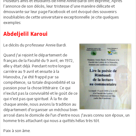
Plusieurs amis et étudiants de Mme Annie Bardi ont exprimé, Après
l’annonce de son décès, leur tristesse d’une manière délicate et
émouvante sur leur page Facebook et ont évoqué des souvenirs
inoubliables de cette universitaire exceptionnelle. Je cite quelques
exemples:
Abdeljelil Karoui
Le décès du professeur Annie Bardi.
Quand j'ai rejoint le département de
français de la Faculté du 9 avril, en 1972,
elle y était déjà. Pendant notre longue
carrière au 9 avril et ensuite à la
Manouba, j'ai été frappé par sa
compétence, sa totale disponibilité et sa
passion pour la chose littéraire. Ce qui
n'exclut pas la convivialité et le goût de ce
qui n'est pas que spirituel. À la fin de
chaque année, nous avions la tradition au
département d'organiser un méchoui bien
arrosé dans le domicile de l'un d'entre nous. J'avais connu son époux, un
homme très attachant qui nous a quittés hélas très tôt.
Paix à son âme.