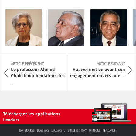
ARTICLE PRÉCÉDENT
ARTICLE SUIVANT
Le professeur Ahmed
Huawei met en avant son
Chabchoub fondateur des
engagement envers une ...
...
Téléchargez les applications
Leaders
PARTENAIRES
DOSSIERS
LEADERS TV
SUCCESS STORY
OPINIONS
TENDANCE