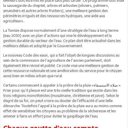
éleveurs doit être mis en place sans plus tarder. Ce programme doit viser
la sauvegarde du cheptel, arbres et arbustes (oliviers, palmiers,
amandiers et autres arbres fruitiers), une meilleure gestion des
périmètres irrigués et des ressources hydriques, une aide aux
agriculteurs…
La Tunisie dispose normalement d’une stratégie de l’eau à long terme
(eau 2050) avec un plan d’actions qui vise le développement et la
gestion durable du secteur de l’eau. Ce plan doit être actualisé dans les
meilleurs délais et adopté par le Gouvernement.
Le nouveau Code des eaux, qui a fait l’objet de longues discussions au
sein de la commission de l’agriculture de l’ancien parlement, doit
également être révisé et publié. Ce code vise une meilleure gestion de
cette ressource nationale et une amélioration du service pour le citoyen
aussi bien en milieu urbain que rural.
Certains commencent à appeler à la prière de la pluie «صلاة الاستسقاء ».
Prier pour qu’il pleuve est une très vieille tradition qui existe dans les
trois religions monothéistes (musulmane, chrétienne et juive). Selon le
degré de sa foi, on peut croire ou douter de l’efficacité d’une telle
démarche. Toutefois l’appel à la prière de la pluie aura au moins comme
effet de sensibiliser les citoyens au problème de la sécheresse et les
amener à faire un effort pour éviter le gaspillage de l’eau.