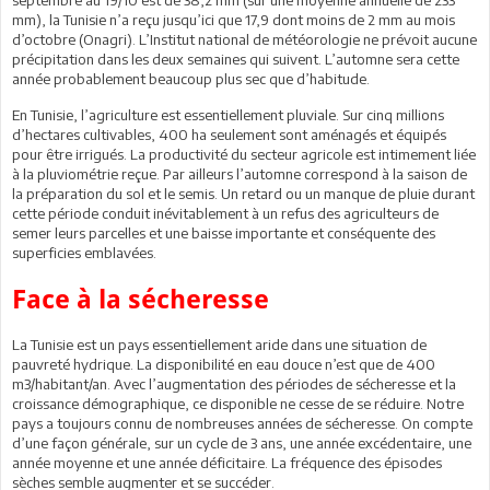
mm), la Tunisie n’a reçu jusqu’ici que 17,9 dont moins de 2 mm au mois
d’octobre (Onagri). L’Institut national de météorologie ne prévoit aucune
précipitation dans les deux semaines qui suivent. L’automne sera cette
année probablement beaucoup plus sec que d’habitude.
En Tunisie, l’agriculture est essentiellement pluviale. Sur cinq millions
d’hectares cultivables, 400 ha seulement sont aménagés et équipés
pour être irrigués. La productivité du secteur agricole est intimement liée
à la pluviométrie reçue. Par ailleurs l’automne correspond à la saison de
la préparation du sol et le semis. Un retard ou un manque de pluie durant
cette période conduit inévitablement à un refus des agriculteurs de
semer leurs parcelles et une baisse importante et conséquente des
superficies emblavées.
Face à la sécheresse
La Tunisie est un pays essentiellement aride dans une situation de
pauvreté hydrique. La disponibilité en eau douce n’est que de 400
m3/habitant/an. Avec l’augmentation des périodes de sécheresse et la
croissance démographique, ce disponible ne cesse de se réduire. Notre
pays a toujours connu de nombreuses années de sécheresse. On compte
d’une façon générale, sur un cycle de 3 ans, une année excédentaire, une
année moyenne et une année déficitaire. La fréquence des épisodes
sèches semble augmenter et se succéder.