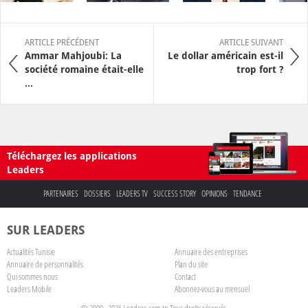
ARTICLE PRÉCÉDENT
ARTICLE SUIVANT
Ammar Mahjoubi: La
Le dollar américain est-il
société romaine était-elle
trop fort ?
...
Téléchargez les applications
Leaders
PARTENAIRES
DOSSIERS
LEADERS TV
SUCCESS STORY
OPINIONS
TENDANCE
SUR LEADERS
Actualités Tunisie
Annuaire des entreprises
Annuaire de personnalités
Plan du site
Qui sommes nous
Contact
Leaders Mobile
Abonnez-vous au mensuel
© 2009 - 2026 Leaders.com.tn Tous droits réservés.