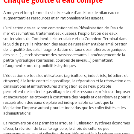
Chaque goutte d’eau compte
A moyen et long terme, il est nécessaire d’améliorer le bilan eau en
augmentant les ressources et en rationnalisant les usages.
L’utilisation des eaux non conventionnelles (désalinisation de l’eau de
mer et saumâtres, traitement eaux usées), l’exploitation des eaux
souterraines du Continentale Intercalaire et du Complexe Terminal dans
le Sud du pays, la rétention des eaux de ruissellement (par amélioration
de la qualité des sols, l’augmentation du taux des matières organiques
des sols…), le reboisement des bassins versants, l’aménagement de la
petite hydraulique (terrasses, courbes de niveau…) permettent
d’augmenter nos disponibilités hydriques.
L’éducation de tous les utilisateurs (agriculteurs, industriels, hôteliers et
citoyens) à la lutte contre le gaspillage, la réparation et la rénovation des
canalisations et infrastructures d’irrigation et de l’eau potable
permettent de limiter le gaspillage de cette ressource précieuse. Imposer
et encourager les citoyens à construire des Mejels et des réserves pour la
récupération des eaux de pluie est indispensable surtout que la
législation l’impose autant pour les individus que les collectivités et les
administrations.
La reconversion des périmètres irrigués, l’utilisation systèmes économes
d’eau, la révision de la carte agricole, le choix de cultures peu
gourmandes en eau et sélection de variétés adaptés à la sécheresse sont