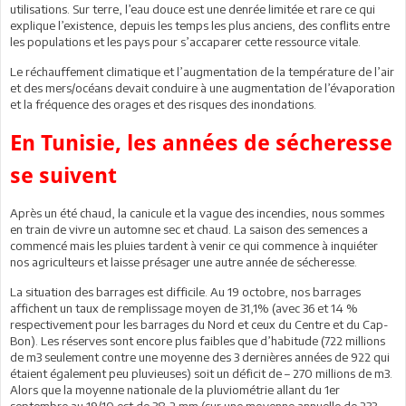
utilisations. Sur terre, l’eau douce est une denrée limitée et rare ce qui
explique l’existence, depuis les temps les plus anciens, des conflits entre
les populations et les pays pour s’accaparer cette ressource vitale.
Le réchauffement climatique et l’augmentation de la température de l’air
et des mers/océans devait conduire à une augmentation de l’évaporation
et la fréquence des orages et des risques des inondations.
En Tunisie, les années de sécheresse
se suivent
Après un été chaud, la canicule et la vague des incendies, nous sommes
en train de vivre un automne sec et chaud. La saison des semences a
commencé mais les pluies tardent à venir ce qui commence à inquiéter
nos agriculteurs et laisse présager une autre année de sécheresse.
La situation des barrages est difficile. Au 19 octobre, nos barrages
affichent un taux de remplissage moyen de 31,1% (avec 36 et 14 %
respectivement pour les barrages du Nord et ceux du Centre et du Cap-
Bon). Les réserves sont encore plus faibles que d’habitude (722 millions
de m3 seulement contre une moyenne des 3 dernières années de 922 qui
étaient également peu pluvieuses) soit un déficit de – 270 millions de m3.
Alors que la moyenne nationale de la pluviométrie allant du 1er
septembre au 19/10 est de 38,2 mm (sur une moyenne annuelle de 233